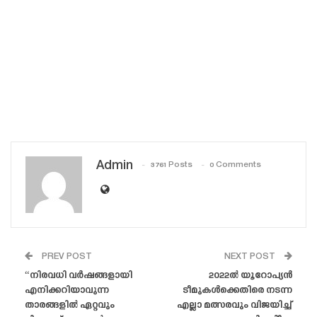
Admin
3761 Posts
0 Comments
PREV POST
NEXT POST
“നിരവധി വർഷങ്ങളായി
2022ൽ യൂറോപ്യൻ
എനിക്കറിയാവുന്ന
ടീമുകൾക്കെതിരെ നടന്ന
താരങ്ങളിൽ ഏറ്റവും
എല്ലാ മത്സരവും വിജയിച്ച്