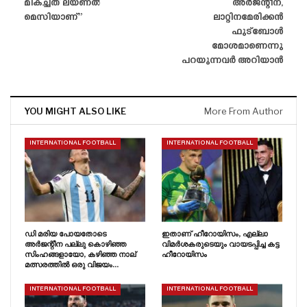
മികച്ചത് ലയണൽ
അർജന്റീന,
മെസിയാണ്”
ലാറ്റിനമേരിക്കൻ
ഫുട്ബോൾ
മോശമാണെന്നു
പറയുന്നവർ അറിയാൻ
YOU MIGHT ALSO LIKE
More From Author
INTERNATIONAL FOOTBALL
INTERNATIONAL FOOTBALL
ഡി മരിയ പോയതോടെ
ഇതാണ് ഹീറോയിസം, എല്ലാ
അർജന്റീന പല്ലു കൊഴിഞ്ഞ
വിമർശകരുടെയും വായടപ്പിച്ച കട്ട
സിംഹങ്ങളായോ, കഴിഞ്ഞ നാല്
ഹീറോയിസം
മത്സരത്തിൽ ഒരു വിജയം…
INTERNATIONAL FOOTBALL
INTERNATIONAL FOOTBALL