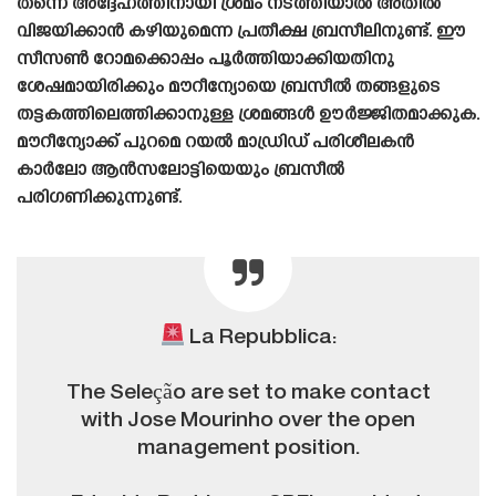
തന്നെ അദ്ദേഹത്തിനായി ശ്രമം നടത്തിയാൽ അതിൽ
വിജയിക്കാൻ കഴിയുമെന്ന പ്രതീക്ഷ ബ്രസീലിനുണ്ട്. ഈ
സീസൺ റോമക്കൊപ്പം പൂർത്തിയാക്കിയതിനു
ശേഷമായിരിക്കും മൗറീന്യോയെ ബ്രസീൽ തങ്ങളുടെ
തട്ടകത്തിലെത്തിക്കാനുള്ള ശ്രമങ്ങൾ ഊർജ്ജിതമാക്കുക.
മൗറീന്യോക്ക് പുറമെ റയൽ മാഡ്രിഡ് പരിശീലകൻ
കാർലോ ആൻസലോട്ടിയെയും ബ്രസീൽ
പരിഗണിക്കുന്നുണ്ട്.
La Repubblica:
The Seleção are set to make contact
with Jose Mourinho over the open
management position.