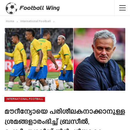
Home
International Football
INTERNATIONAL FOOTBALL
മൗറീന്യോയെ പരിശീലകനാക്കാനുള്ള
ശ്രമങ്ങളാരംഭിച്ച് ബ്രസീൽ,