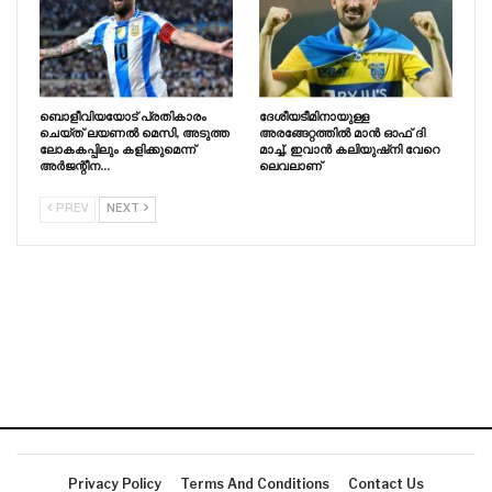
ബൊളീവിയയോട് പ്രതികാരം
ദേശീയടീമിനായുള്ള
ചെയ്‌ത്‌ ലയണൽ മെസി, അടുത്ത
അരങ്ങേറ്റത്തിൽ മാൻ ഓഫ് ദി
ലോകകപ്പിലും കളിക്കുമെന്ന്
മാച്ച്, ഇവാൻ കലിയുഷ്‌നി വേറെ
അർജന്റീന…
ലെവലാണ്
PREV
NEXT
Privacy Policy
Terms And Conditions
Contact Us