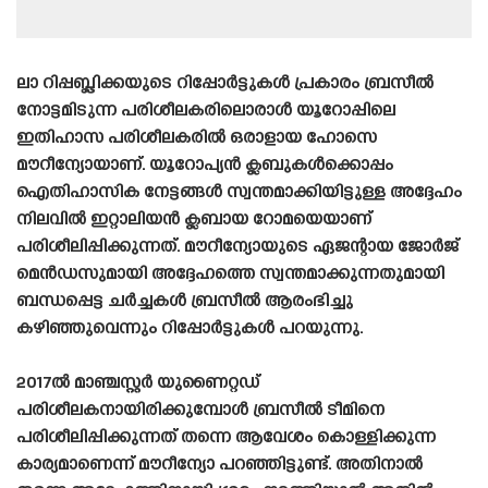
ലാ റിപ്പബ്ലിക്കയുടെ റിപ്പോർട്ടുകൾ പ്രകാരം ബ്രസീൽ
നോട്ടമിടുന്ന പരിശീലകരിലൊരാൾ യൂറോപ്പിലെ
ഇതിഹാസ പരിശീലകരിൽ ഒരാളായ ഹോസെ
മൗറീന്യോയാണ്. യൂറോപ്യൻ ക്ലബുകൾക്കൊപ്പം
ഐതിഹാസിക നേട്ടങ്ങൾ സ്വന്തമാക്കിയിട്ടുള്ള അദ്ദേഹം
നിലവിൽ ഇറ്റാലിയൻ ക്ലബായ റോമയെയാണ്
പരിശീലിപ്പിക്കുന്നത്. മൗറീന്യോയുടെ ഏജന്റായ ജോർജ്‌
മെൻഡസുമായി അദ്ദേഹത്തെ സ്വന്തമാക്കുന്നതുമായി
ബന്ധപ്പെട്ട ചർച്ചകൾ ബ്രസീൽ ആരംഭിച്ചു
കഴിഞ്ഞുവെന്നും റിപ്പോർട്ടുകൾ പറയുന്നു.
2017ൽ മാഞ്ചസ്റ്റർ യുണൈറ്റഡ്
പരിശീലകനായിരിക്കുമ്പോൾ ബ്രസീൽ ടീമിനെ
പരിശീലിപ്പിക്കുന്നത് തന്നെ ആവേശം കൊള്ളിക്കുന്ന
കാര്യമാണെന്ന് മൗറീന്യോ പറഞ്ഞിട്ടുണ്ട്. അതിനാൽ