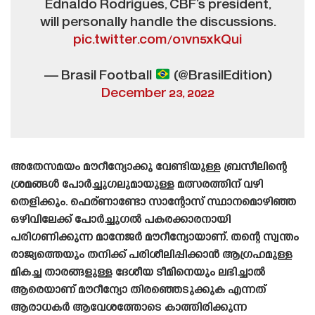
Ednaldo Rodrigues, CBF’s president,
will personally handle the discussions.
pic.twitter.com/o1vn5xkQui
— Brasil Football
(@BrasilEdition)
December 23, 2022
അതേസമയം മൗറീന്യോക്കു വേണ്ടിയുള്ള ബ്രസീലിന്റെ
ശ്രമങ്ങൾ പോർച്ചുഗലുമായുള്ള മത്സരത്തിന് വഴി
തെളിക്കും. ഫെര്ണാണ്ടോ സാന്റോസ് സ്ഥാനമൊഴിഞ്ഞ
ഒഴിവിലേക്ക് പോർച്ചുഗൽ പകരക്കാരനായി
പരിഗണിക്കുന്ന മാനേജർ മൗറീന്യോയാണ്. തന്റെ സ്വന്തം
രാജ്യത്തെയും തനിക്ക് പരിശീലിപ്പിക്കാൻ ആഗ്രഹമുള്ള
മികച്ച താരങ്ങളുള്ള ദേശീയ ടീമിനെയും ലഭിച്ചാൽ
ആരെയാണ് മൗറീന്യോ തിരഞ്ഞെടുക്കുക എന്നത്
ആരാധകർ ആവേശത്തോടെ കാത്തിരിക്കുന്ന