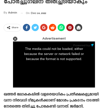
പോർച്ചുഗലിന് തിരിച്ചടിയാകും
By
Admin
On
Dec 24, 2022
Share
Advertisement
This
is
Powered by:
a
The media could not be loaded, either
modal
window.
because the server or network failed or
because the format is not supported.
ഖത്തർ ലോകകപ്പിൽ വളരെയധികം പ്രതീക്ഷകളുമായി
വന്ന നിരവധി ടീമുകൾക്കാണ് മോശം പ്രകടനം നടത്തി
നേരത്തെ തിരിച്ചു പോകേണ്ടി വന്നത്. ജർമനി,