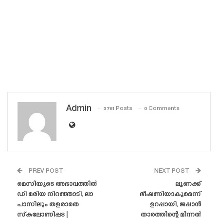
Admin
3761 Posts
0 Comments
PREV POST
NEXT POST
മെസിയുടെ അഭാവത്തിൽ
ലൂണക്ക്
ഡി മരിയ നിറഞ്ഞാടി, ലാ
ഭീഷണിയാകുമെന്ന്
പാസിലും തളരാതെ
ഉറപ്പായി, ജപ്പാൻ
സ്‌കലോണിപ്പട |
താരത്തിന്റെ മിന്നൽ