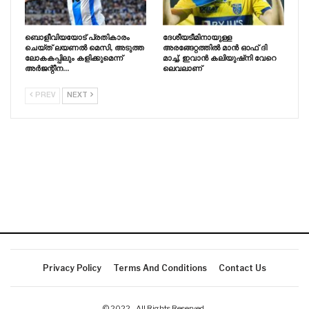
ബൊളീവിയയോട് പ്രതികാരം
ദേശീയടീമിനായുള്ള
ചെയ്‌ത്‌ ലയണൽ മെസി, അടുത്ത
അരങ്ങേറ്റത്തിൽ മാൻ ഓഫ് ദി
ലോകകപ്പിലും കളിക്കുമെന്ന്
മാച്ച്, ഇവാൻ കലിയുഷ്‌നി വേറെ
അർജന്റീന…
ലെവലാണ്
PREV
NEXT
Privacy Policy
Terms And Conditions
Contact Us
© 2022 - All Rights Reserved.