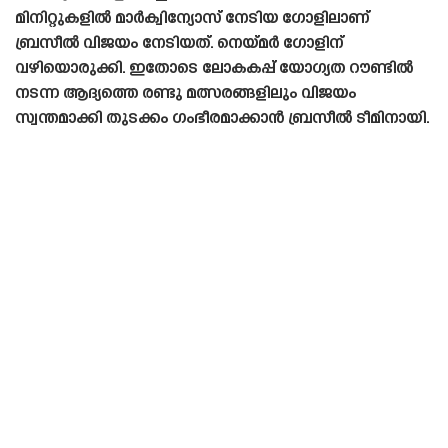
മിനിറ്റുകളിൽ മാർക്വിന്യോസ് നേടിയ ഗോളിലാണ്
ബ്രസീൽ വിജയം നേടിയത്. നെയ്‌മർ ഗോളിന്
വഴിയൊരുക്കി. ഇതോടെ ലോകകപ്പ് യോഗ്യത റൗണ്ടിൽ
നടന്ന ആദ്യത്തെ രണ്ടു മത്സരങ്ങളിലും വിജയം
സ്വന്തമാക്കി തുടക്കം ഗംഭീരമാക്കാൻ ബ്രസീൽ ടീമിനായി.