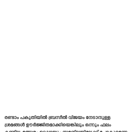
രണ്ടാം പകുതിയിൽ ബ്രസീൽ വിജയം നേടാനുള്ള
ശ്രമങ്ങൾ ഊർജ്ജിതമാക്കിയെങ്കിലും ഒന്നും ഫലം