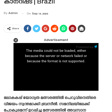
കാനറിപ്പട | Brazil
By
Admin
On
Sep 13, 2023
Share
Advertisement
This
is
Powered by:
a
The media could not be loaded, either
modal
window.
because the server or network failed or
because the format is not supported.
ലോകകപ്പ് യോഗ്യത മത്സരത്തിൽ പെറുവിനെതിരെ
വിജയം സ്വന്തമാക്കി ബ്രസീൽ. സമനിലയിലേക്ക്
പോകുമെന്ന് ഉറപ്പിച്ച മത്സരത്തിൽ അവസാന