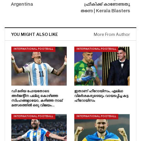
Argentina
ഫ്രീകിക്ക് കാണേണ്ടതു
തന്നെ | Kerala Blasters
YOU MIGHT ALSO LIKE
More From Author
INTERNATIONAL FOOTBALL
INTERNATIONAL FOOTBALL
ഡി മരിയ പോയതോടെ
ഇതാണ് ഹീറോയിസം, എല്ലാ
അർജന്റീന പല്ലു കൊഴിഞ്ഞ
വിമർശകരുടെയും വായടപ്പിച്ച കട്ട
സിംഹങ്ങളായോ, കഴിഞ്ഞ നാല്
ഹീറോയിസം
മത്സരത്തിൽ ഒരു വിജയം…
INTERNATIONAL FOOTBALL
INTERNATIONAL FOOTBALL