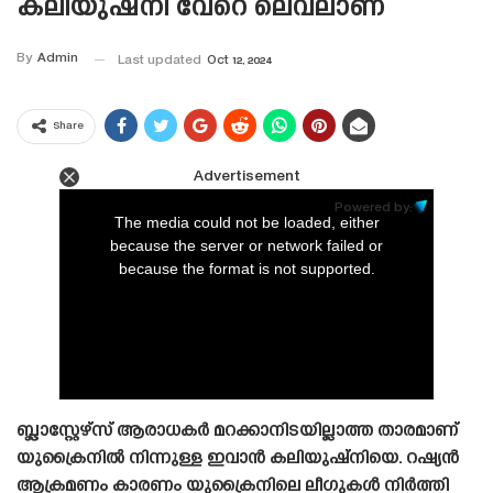
കലിയുഷ്‌നി വേറെ ലെവലാണ്
By
Admin
Last updated
Oct 12, 2024
Share
Advertisement
This
is
Powered by:
a
The media could not be loaded, either
modal
window.
because the server or network failed or
because the format is not supported.
ബ്ലാസ്റ്റേഴ്‌സ് ആരാധകർ മറക്കാനിടയില്ലാത്ത താരമാണ്
യുക്രൈനിൽ നിന്നുള്ള ഇവാൻ കലിയുഷ്‌നിയെ. റഷ്യൻ
ആക്രമണം കാരണം യുക്രൈനിലെ ലീഗുകൾ നിർത്തി