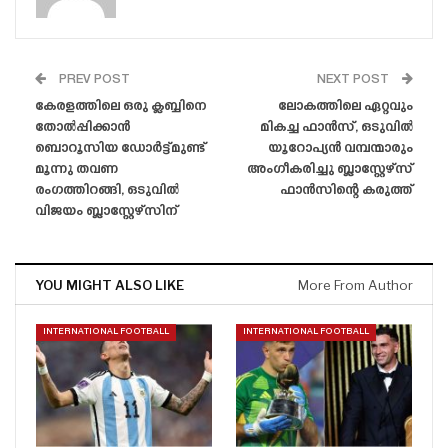
PREV POST
NEXT POST
കേരളത്തിലെ ഒരു ക്ലബ്ബിനെ
ലോകത്തിലെ ഏറ്റവും
തോൽപ്പിക്കാൻ
മികച്ച ഫാൻസ്‌, ഒടുവിൽ
ബൊറൂസിയ ഡോർട്ട്മുണ്ട്
യൂറോപ്യൻ വമ്പന്മാരും
മൂന്നു തവണ
അംഗീകരിച്ചു ബ്ലാസ്റ്റേഴ്‌സ്
രംഗത്തിറങ്ങി, ഒടുവിൽ
ഫാൻസിന്റെ കരുത്ത്
വിജയം ബ്ലാസ്റ്റേഴ്‌സിന്
YOU MIGHT ALSO LIKE
More From Author
INTERNATIONAL FOOTBALL
INTERNATIONAL FOOTBALL