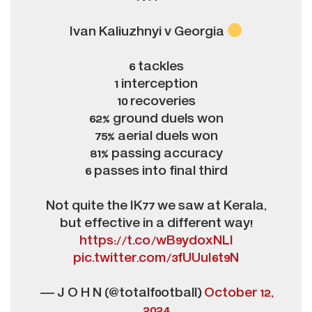
Ivan Kaliuzhnyi v Georgia
6 tackles
1 interception
10 recoveries
62% ground duels won
75% aerial duels won
81% passing accuracy
6 passes into final third
Not quite the IK77 we saw at Kerala,
but effective in a different way!
https://t.co/wB9ydoxNLl
pic.twitter.com/3fUUuI6t9N
— J O H N (@totalf0otball)
October 12,
2024