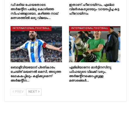
ഡി മരിയ പോയതോടെ
ഇതാണ് ഹീറോയിസം, എല്ലാ
അർജന്റീന പല്ലു കൊഴിഞ്ഞ
വിമർശകരുടെയും വായടപ്പിച്ച കട്ട
സിംഹങ്ങളായോ, കഴിഞ്ഞ നാല്
ഹീറോയിസം
മത്സരത്തിൽ ഒരു വിജയം…
INTERNATIONAL FOOTBALL
INTERNATIONAL FOOTBALL
ബൊളീവിയയോട് പ്രതികാരം
എമിലിയാനോ മാർട്ടിനസിനു
ചെയ്‌ത്‌ ലയണൽ മെസി, അടുത്ത
ഫിഫയുടെ വിലക്ക് വരും,
ലോകകപ്പിലും കളിക്കുമെന്ന്
അർജന്റീനക്കൊപ്പമുള്ള
അർജന്റീന…
മത്സരങ്ങൾ…
PREV
NEXT