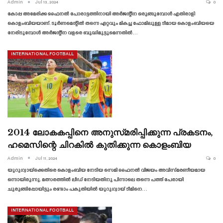
Admin
Jul 13, 2024
0
കോപ്പ അമേരിക്ക ഫൈനൽ പോരാട്ടത്തിനായി അർജന്റീന ഒരുങ്ങുമ്പോൾ എതിരാളി
കൊളംബിയയാണ്. ടൂർണമെന്റിൽ തന്നെ ഏറ്റവും മികച്ച ഫോമിലുള്ള ടീമായ കൊളംബിയയെ
നേരിടുമ്പോൾ അർജന്റീന വളരെ ബുദ്ധിമുട്ടുമെന്നതിൽ…
INTERNATIONAL FOOTBALL
2014 ലോകകപ്പിനെ അനുസ്‌മരിപ്പിക്കുന്ന പ്രകടനം,
ഹമെസിന്റെ ചിറകിൽ കുതിക്കുന്ന കൊളംബിയ
Admin
Jul 11, 2024
0
യുറുഗ്വായ്‌ക്കെതിരെ കൊളംബിയ നേടിയ സെമി ഫൈനൽ വിജയം അവിസ്‌മരണീയമായ
ഒന്നായിരുന്നു. മത്സരത്തിൽ ലീഡ് നേടിയതിനു പിന്നാലെ തന്നെ പത്ത് പേരായി
ചുരുങ്ങിപ്പോയിട്ടും രണ്ടാം പകുതിയിൽ യുറുഗ്വായ് ടീമിനെ…
INTERNATIONAL FOOTBALL