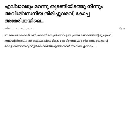
എല്ലാവരും മറന്നു തുടങ്ങിയിടത്തു നിന്നും
അവിശ്വസനീയ തിരിച്ചുവരവ്, കോപ്പ
അമേരിക്കയിലെ…
Admin
Jul 7, 2024
0
2014ലെ ലോകകപ്പിലാണ് ഹമെസ് റോഡ്രിഗസ് എന്ന പ്രതിഭ ലോകത്തിന്റെ മുഴുവൻ
ശ്രദ്ധയിൽപ്പെടുന്നത്. ലോകകപ്പിലെ മികച്ച ഗോളിനുള്ള പുരസ്‌കാരമടക്കം നേടി
കൊളംബിയയെ ക്വാർട്ടർ ഫൈനലിൽ എത്തിക്കാൻ സഹായിച്ച താരം…