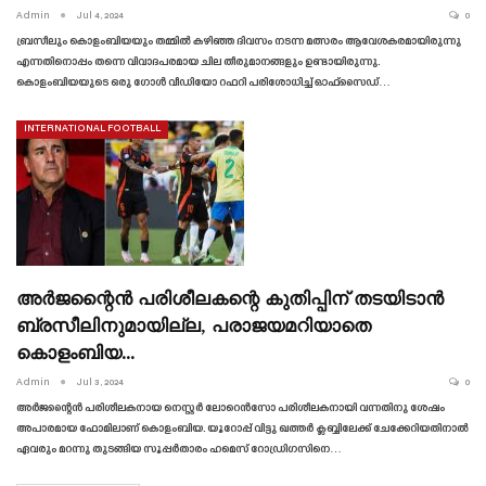
Admin
Jul 4, 2024
0
ബ്രസീലും കൊളംബിയയും തമ്മിൽ കഴിഞ്ഞ ദിവസം നടന്ന മത്സരം ആവേശകരമായിരുന്നു
എന്നതിനൊപ്പം തന്നെ വിവാദപരമായ ചില തീരുമാനങ്ങളും ഉണ്ടായിരുന്നു.
കൊളംബിയയുടെ ഒരു ഗോൾ വീഡിയോ റഫറി പരിശോധിച്ച് ഓഫ്‌സൈഡ്…
INTERNATIONAL FOOTBALL
അർജന്റൈൻ പരിശീലകന്റെ കുതിപ്പിന് തടയിടാൻ
ബ്രസീലിനുമായില്ല, പരാജയമറിയാതെ
കൊളംബിയ…
Admin
Jul 3, 2024
0
അർജന്റൈൻ പരിശീലകനായ നെസ്റ്റർ ലോറെൻസോ പരിശീലകനായി വന്നതിനു ശേഷം
അപാരമായ ഫോമിലാണ് കൊളംബിയ. യൂറോപ്പ് വിട്ടു ഖത്തർ ക്ലബ്ബിലേക്ക് ചേക്കേറിയതിനാൽ
ഏവരും മറന്നു തുടങ്ങിയ സൂപ്പർതാരം ഹമെസ് റോഡ്രിഗസിനെ…