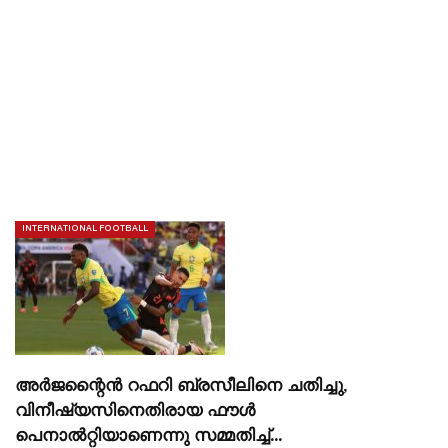
INTERNATIONAL FOOTBALL
അർജന്റൈൻ റഫറി ബ്രസീലിനെ ചതിച്ചു,
വിനീഷ്യസിനെതിരായ ഫൗൾ
പെനാൽറ്റിയാണെന്നു സമ്മതിച്ച്…