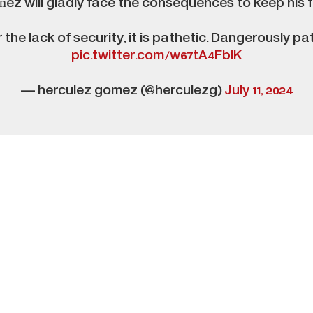
ez will gladly face the consequences to keep his f
 the lack of security, it is pathetic. Dangerously pa
pic.twitter.com/w67tA4FblK
— herculez gomez (@herculezg)
July 11, 2024