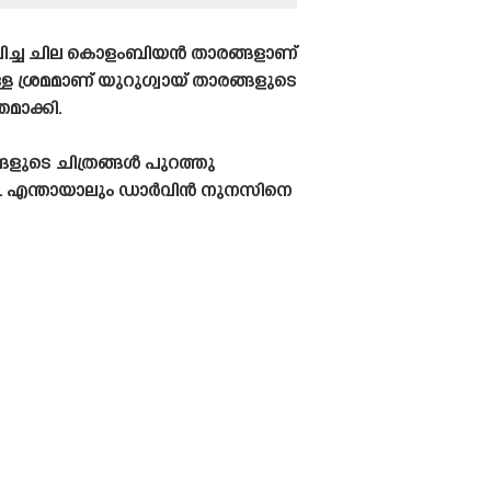
ദ്യപിച്ച ചില കൊളംബിയൻ താരങ്ങളാണ്
ള ശ്രമമാണ് യുറുഗ്വായ് താരങ്ങളുടെ
മാക്കി.
ളുടെ ചിത്രങ്ങൾ പുറത്തു
ില്ല. എന്തായാലും ഡാർവിൻ നുനസിനെ