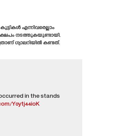
കുട്ടികൾ എന്നിവരെല്ലാം
ഷേപം നടത്തുകയുണ്ടായി.
ചതാണ് ഗ്യാലറിയിൽ കണ്ടത്.
occurred in the stands
.com/Y0ytj44ioK