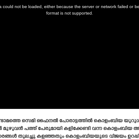
 could not be loaded, either because the server or network failed or b
format is not supported.
രണ്ടാമത്തെ സെമി ഫൈനൽ പോരാട്ടത്തിൽ കൊളംബിയ യുറുഗ്
ിയിൽ മുഴുവൻ പത്ത് പേരുമായി കളിക്കേണ്ടി വന്ന കൊളം
അവസരങ്ങൾ തുലച്ചു കളഞ്ഞതും കൊളംബിയയുടെ വിജയം ഉറപ്പിച