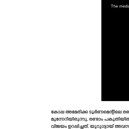
is
a
The media
modal
window.
കോപ്പ അമേരിക്ക ടൂർണമെന്റിലെ 
മുന്നേറിയിരുന്നു. രണ്ടാം പകുത
വിജയം ഉറപ്പിച്ചത്. യുറുഗ്വായ് 