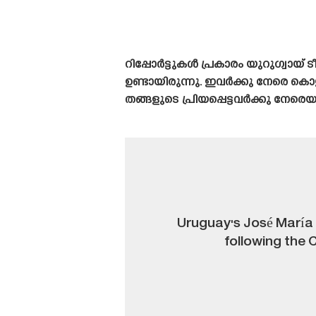
റിപ്പോർട്ടുകൾ പ്രകാരം യുറുഗ്വായ
ഉണ്ടായിരുന്നു. ഇവർക്കു നേരെ
തങ്ങളുടെ പ്രിയപ്പെട്ടവർക്കു നേര
Uruguay's José María 
following the