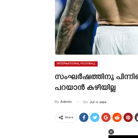
INTERNATIONAL FOOTBALL
സംഘർഷത്തിനു പിന്നി
പറയാൻ കഴിയില്ല
By
Admin
On
Jul 11, 2024
Share
This