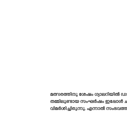
മത്സരത്തിനു ശേഷം ഗ്യാലറിയിൽ
തമ്മിലുണ്ടായ സംഘർഷം ഇപ്പോൾ ച
വിമർശിച്ചിരുന്നു. എന്നാൽ സംഭവത്