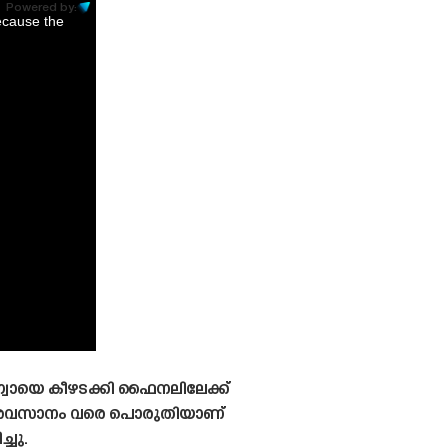
Powered by:
ecause the
വായെ കീഴടക്കി ഫൈനലിലേക്ക്
ബിയ അവസാനം വരെ പൊരുതിയാണ്
്ചു.