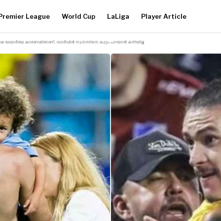
Premier League
World Cup
LaLiga
Player Article
ലെ യഥാർത്ഥ കാരണമിതാണ്, ഡാർവിൻ നുനസിനെ കുറ്റം പറയാൻ കഴിയില്ല