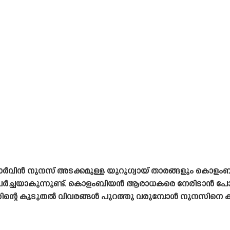
 ഡാർവിൻ നുനസ് അടക്കമുള്ള യുറുഗ്വായ് താരങ്ങളും ക
ർച്ചയാകുന്നുണ്ട്. കൊളംബിയൻ ആരാധകരെ നേരിടാൻ പോയ
തിന്റെ കൂടുതൽ വിവരങ്ങൾ പുറത്തു വരുമ്പോൾ നുനസിനെ കുറ്