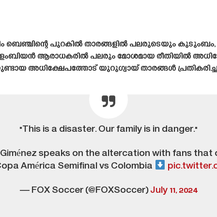
് ടീം ബെഞ്ചിന്റെ പുറകിൽ താരങ്ങളിൽ പലരുടെയും കുടുംബം, 
 കൊളംബിയൻ ആരാധകരിൽ പലരും മോശമായ രീതിയിൽ അധിക്
െയുണ്ടായ അധിക്ഷേപത്തോട് യുറുഗ്വായ് താരങ്ങൾ പ്രതികരിച്
"This is a disaster. Our family is in danger."
Giménez speaks on the altercation with fans that 
 Copa América Semifinal vs Colombia
pic.twitter
— FOX Soccer (@FOXSoccer)
July 11, 2024