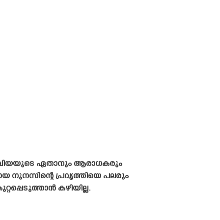
ൊളംബിയയുടെ ഏതാനും ആരാധകരും
 നുനസിന്റെ പ്രവൃത്തിയെ പലരും
റപ്പെടുത്താൻ കഴിയില്ല.