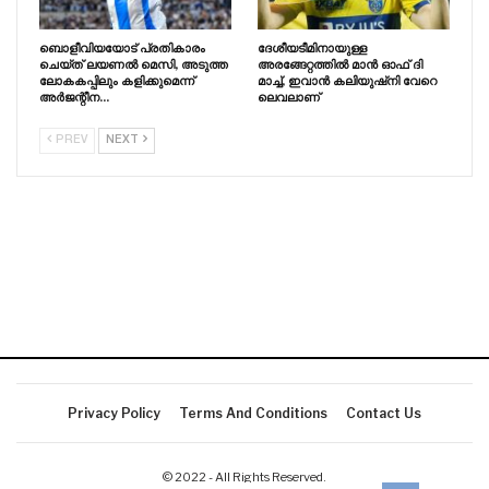
ബൊളീവിയയോട് പ്രതികാരം
ദേശീയടീമിനായുള്ള
ചെയ്‌ത്‌ ലയണൽ മെസി, അടുത്ത
അരങ്ങേറ്റത്തിൽ മാൻ ഓഫ് ദി
ലോകകപ്പിലും കളിക്കുമെന്ന്
മാച്ച്, ഇവാൻ കലിയുഷ്‌നി വേറെ
അർജന്റീന…
ലെവലാണ്
PREV
NEXT
Privacy Policy
Terms And Conditions
Contact Us
© 2022 - All Rights Reserved.