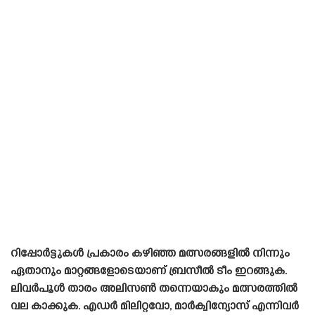
റിപ്പോർട്ടുകൾ പ്രകാരം കഴിഞ്ഞ മത്സരങ്ങളിൽ നിന്നും
ഏതാനും മാറ്റങ്ങളോടെയാണ് ബ്രസീൽ ടീം ഇറങ്ങുക.
ലിവർപൂൾ താരം അലിസൺ തന്നെയാകും മത്സരത്തിൽ
വല കാക്കുക. എഡർ മിലിറ്റവോ, മാർക്വിന്യോസ് എന്നിവർ