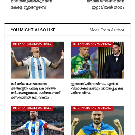
ഉടനെയുണ്ടാകുമെന്ന്
അവർ നേടണമെന്ന്
കേരള ബ്ലാസ്റ്റേഴ്‌സ്
ഇറ്റാലിയൻ താരം
YOU MIGHT ALSO LIKE
More From Author
INTERNATIONAL FOOTBALL
INTERNATIONAL FOOTBALL
ഡി മരിയ പോയതോടെ
ഇതാണ് ഹീറോയിസം, എല്ലാ
അർജന്റീന പല്ലു കൊഴിഞ്ഞ
വിമർശകരുടെയും വായടപ്പിച്ച കട്ട
സിംഹങ്ങളായോ, കഴിഞ്ഞ നാല്
ഹീറോയിസം
മത്സരത്തിൽ ഒരു വിജയം…
INTERNATIONAL FOOTBALL
INTERNATIONAL FOOTBALL