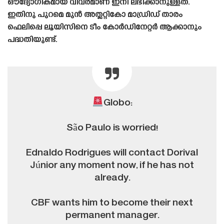
ഔദ്യോഗികമായ വിവരമാണ് ഇനി ലഭിക്കാനുള്ളത്.
ഇതിനു പുറമെ മുൻ അത്ലറ്റികോ മാഡ്രിഡ് താരം
ഫെലിപ്പെ ലൂയിസിനെ ടീം കോർഡിനേറ്റർ ആക്കാനും
പദ്ധതിയുണ്ട്.
Globo:
São Paulo is worried!
Ednaldo Rodrigues will contact Dorival
Júnior any moment now, if he has not
already.
CBF wants him to become their next
permanent manager.