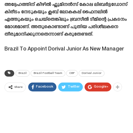
അദ്ദേഹത്തിന് കീഴിൽ ഫ്ലുമിനൻസ് കോപ്പ ലിബർട്ടഡോസ്
കിരീടം നേടുകയും ക്ലബ് ലോകകപ്പ് ഫൈനലിൽ
എത്തുകയും ചെയ്‌തെങ്കിലും ബ്രസീൽ ടീമിന്റെ പ്രകടനം
മോശമാണ്. അതുകൊണ്ടാണ് പുതിയ പരിശീലകനെ
തീരുമാനിക്കുന്നതെന്നാണ് കരുതേണ്ടത്.
Brazil To Appoint Dorival Junior As New Manager
Brazil
Brazil Football Team
CBF
Dorival Junior
Facebook
Twitter
Google+
Share