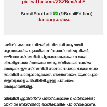
pic.twitter.com/ZSZBmsAehE
— Brasil Football
(@BrasilEdition)
January 4, 2024
പരിശീലകനെന്ന നിലയിൽ നിരവധി നേട്ടങ്ങൾ
സ്വന്തമാക്കിയ വ്യക്തിയാണ് ഡോറിവൽ ജൂനിയർ.
കഴിഞ്ഞ സീസണിൽ ഫ്‌ളമങ്ങോക്കൊപ്പം കോപ്പ
ലിബർട്ടഡോസ് അടക്കം രണ്ടു കിരീടങ്ങൾ നേടിയ
അദ്ദേഹം ഈ സീസണിൽ സാവോ പോലെ കോപ്പ ഡോ
ബ്രസീൽ ചാമ്പ്യന്മാരുമാക്കി. അതേസമയം യൂറോപ്യൻ
ക്ളബുകളെ പരിശീലിപ്പിച്ചുള്ള പരിചയം
അദ്ദേഹത്തിനില്ല.
നിലവിൽ ഫ്ലുമിനൻസ് പരിശീലകനായ ഫെർണാണ്ടോ
ഡിനിസ് ബ്രസീലിന്റെ താൽക്കാലിക പരിശീലകനാണ്.