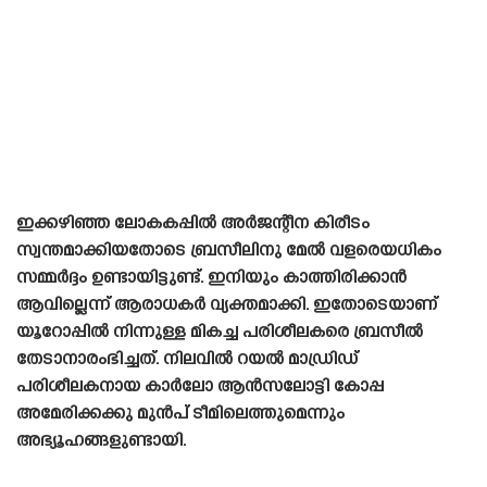
ഇക്കഴിഞ്ഞ ലോകകപ്പിൽ അർജന്റീന കിരീടം
സ്വന്തമാക്കിയതോടെ ബ്രസീലിനു മേൽ വളരെയധികം
സമ്മർദ്ദം ഉണ്ടായിട്ടുണ്ട്. ഇനിയും കാത്തിരിക്കാൻ
ആവില്ലെന്ന് ആരാധകർ വ്യക്തമാക്കി. ഇതോടെയാണ്
യൂറോപ്പിൽ നിന്നുള്ള മികച്ച പരിശീലകരെ ബ്രസീൽ
തേടാനാരംഭിച്ചത്. നിലവിൽ റയൽ മാഡ്രിഡ്
പരിശീലകനായ കാർലോ ആൻസലോട്ടി കോപ്പ
അമേരിക്കക്കു മുൻപ് ടീമിലെത്തുമെന്നും
അഭ്യൂഹങ്ങളുണ്ടായി.