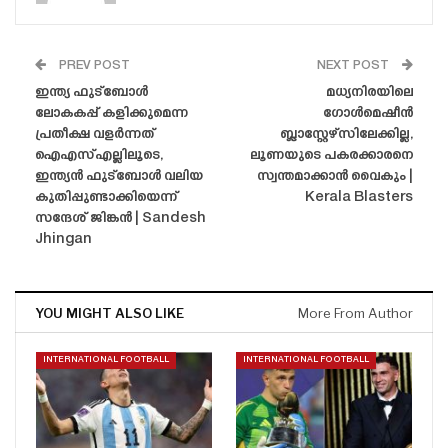
PREV POST
NEXT POST
ഇന്ത്യ ഫുട്ബോൾ
മധ്യനിരയിലെ
ലോകകപ്പ് കളിക്കുമെന്ന
ഗോൾമെഷീൻ
പ്രതീക്ഷ വളർന്നത്
ബ്ലാസ്റ്റേഴ്‌സിലേക്കില്ല,
ഐഎസ്എല്ലിലൂടെ,
ലൂണയുടെ പകരക്കാരനെ
ഇന്ത്യൻ ഫുട്ബോൾ വലിയ
സ്വന്തമാക്കാൻ വൈകും |
കുതിപ്പുണ്ടാക്കിയെന്ന്
Kerala Blasters
സന്ദേശ് ജിങ്കൻ | Sandesh
Jhingan
YOU MIGHT ALSO LIKE
More From Author
INTERNATIONAL FOOTBALL
INTERNATIONAL FOOTBALL