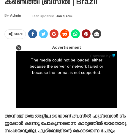
കണ്ടെത്തി ബ്രസീൽ | Brazil
By
Admin
Last updated
Jan 5, 2024
Share
Advertisement
This
is
Powered by:
a
The media could not be loaded, either
modal
window.
because the server or network failed or
because the format is not supported.
അനിശ്ചിതത്വങ്ങളിലൂടെയാണ് ബ്രസീൽ ഫുട്ബോൾ ടീം
ഇപ്പോൾ കടന്നു പോകുന്നതെന്ന കാര്യത്തിൽ യാതൊരു
സംശയവുമില്ല. ഫുട്ബോളിന്റെ മെക്കയെന്ന പേരും