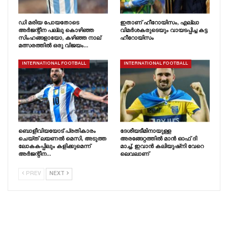
ഡി മരിയ പോയതോടെ
ഇതാണ് ഹീറോയിസം, എല്ലാ
അർജന്റീന പല്ലു കൊഴിഞ്ഞ
വിമർശകരുടെയും വായടപ്പിച്ച കട്ട
സിംഹങ്ങളായോ, കഴിഞ്ഞ നാല്
ഹീറോയിസം
മത്സരത്തിൽ ഒരു വിജയം…
INTERNATIONAL FOOTBALL
INTERNATIONAL FOOTBALL
ബൊളീവിയയോട് പ്രതികാരം
ദേശീയടീമിനായുള്ള
ചെയ്‌ത്‌ ലയണൽ മെസി, അടുത്ത
അരങ്ങേറ്റത്തിൽ മാൻ ഓഫ് ദി
ലോകകപ്പിലും കളിക്കുമെന്ന്
മാച്ച്, ഇവാൻ കലിയുഷ്‌നി വേറെ
അർജന്റീന…
ലെവലാണ്
PREV
NEXT