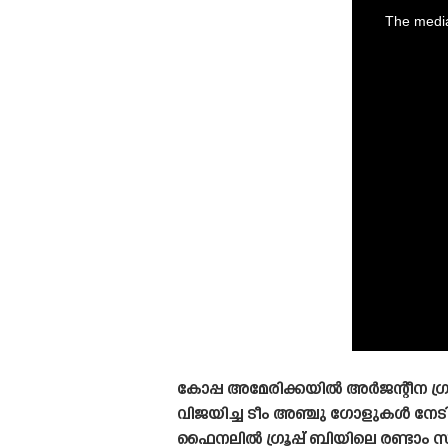
is
a
The media
modal
window.
കോപ്പ അമേരിക്കയിൽ അർജന്റീന ഗ്രൂപ
വിജയിച്ച ടീം അഞ്ചു ഗോളുകൾ നേടിയ
ഫൈനലിൽ ഗ്രൂപ്പ് ബിയിലെ രണ്ടാ