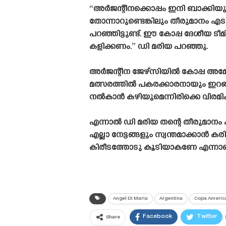
“അർജന്റീനക്കൊപ്പം ഇനി ബാക്കി
തോന്നാറുണ്ടെങ്കിലും തീരുമാനം എ
പറഞ്ഞിട്ടുണ്ട്. ഈ കോപ്പ ദേശീയ ട
കളിക്കണം.” ഡി മരിയ പറഞ്ഞു.
അർജന്റീന ജേഴ്‌സിയിൽ കോപ്പ അമേര
മത്സരത്തിൽ പകരക്കാരനായും ഇറങ്ങി
നൽകാൻ കഴിയുമെന്നിരിക്കെ വിരമിക
എന്നാൽ ഡി മരിയ തന്റെ തീരുമാനം എ
എല്ലാ നേട്ടങ്ങളും സ്വന്തമാക്കാൻ
കിരീടത്തോടു കൂടിയാകണേ എന്നാണു
Angel Di Maria
Argentina
Copa America
Facebook
Twitter
Share