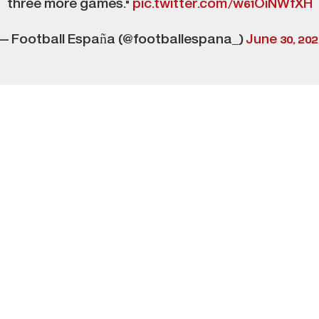
three more games."
pic.twitter.com/w61OiNWfXH
— Football España (@footballespana_)
June 30, 20