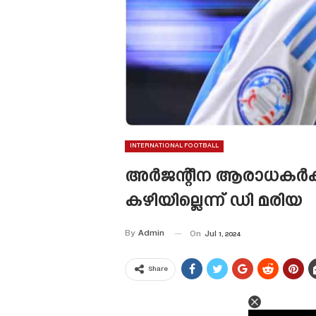
INTERNATIONAL FOOTBALL
അർജന്റീന ആരാധകർക്ക് ഇ
കഴിയില്ലെന്ന് ഡി മരിയ
By
Admin
On
Jul 1, 2024
Share
This