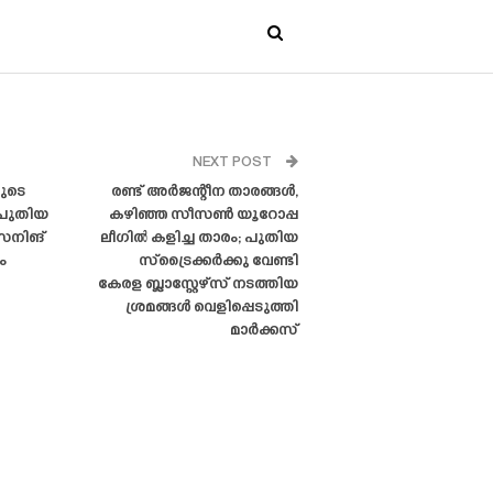
NEXT POST
ുടെ
രണ്ട് അർജന്റീന താരങ്ങൾ,
, പുതിയ
കഴിഞ്ഞ സീസൺ യൂറോപ്പ
ൈനിങ്‌
ലീഗിൽ കളിച്ച താരം; പുതിയ
ം
സ്‌ട്രൈക്കർക്കു വേണ്ടി
കേരള ബ്ലാസ്റ്റേഴ്‌സ് നടത്തിയ
ശ്രമങ്ങൾ വെളിപ്പെടുത്തി
മാർക്കസ്