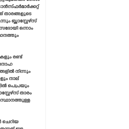
്രാൻസ്‌ഫർമാർക്കറ്റ്
്ത് താരങ്ങളുടെ
ും ബ്ലാസ്റ്റേഴ്‌സ്
സദോയി ഒന്നാം
ഥാനത്തും
കളും രണ്ട്
ൽ നോഹ
്ങളിൽ നിന്നും
ളും നാല്
ളിൽ പെപ്രയും
സ്റ്റേഴ്‌സ് താരം
സ്ഥാനത്തുള്ള
ളിൽ ചെറിയ