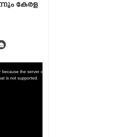
ന്നും കേരള
Powered by:
r because the server or network failed or because the
at is not supported.