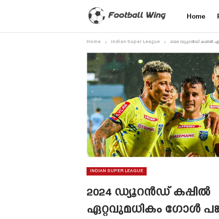
Home
Home
Indian Super League
2024 ഡ്യൂറൻഡ് കപ്പിൽ ഏറ
INDIAN SUPER LEAGUE
2024 ഡ്യൂറൻഡ് കപ്പിൽ
ഏറ്റവുമധികം ഗോൾ പങ്ക