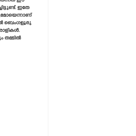
്ചതെന്നത് ഈ
്ടുണ്ട്. ഇതേ
ുമോയെന്നാണ്
ലിൽ ബെംഗളൂരു
ിരാളികൾ.
ും തമ്മിൽ