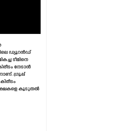
െ
െ ഡ്യൂറൻഡ്
ികച്ച ടീമിനെ
് കിരീടം നേടാൻ
ണ്. ഗ്രൂപ്പ്
 കിരീടം
ീക്ഷകളെ കൂടുതൽ