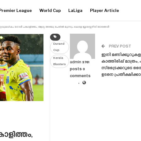
Premier League
World Cup
LaLiga
Player Article
്റവുമധികം ഗോൾ പങ്കാളിത്തം, ആദ്യ അഞ്ചു പേരിൽ മൂന്നും കേരള ബ്ലാസ്റ്റേഴ്‌സ് താരങ്ങൾ
Durand
PREV POST
Cup
ഇനി മണിക്കൂറുകള
Kerala
കാത്തിരിപ്പ് മാത്രം
admin
3761
Blasters
സ്‌ട്രൈക്കറുടെ സ
posts
0
ഉടനെ പ്രതീക്ഷിക്കാ
comments
ാളിത്തം,