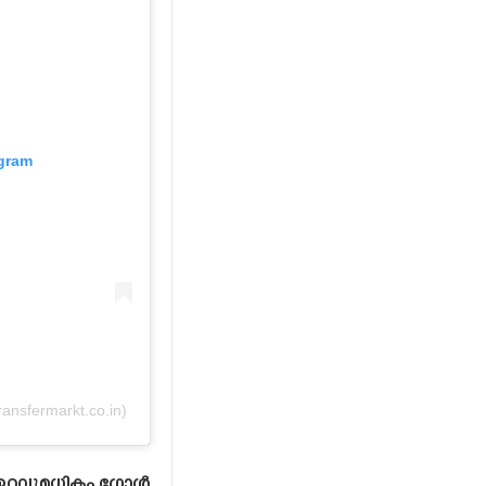
agram
ansfermarkt.co.in)
ഏറ്റവുമധികം ഗോൾ