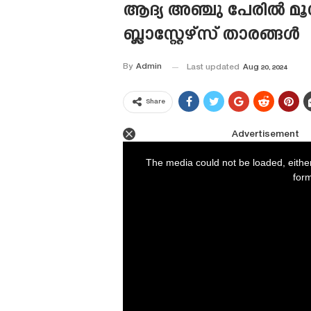
ആദ്യ അഞ്ചു പേരിൽ മൂ
ബ്ലാസ്റ്റേഴ്‌സ് താരങ്ങൾ
By
Admin
Last updated
Aug 20, 2024
Share
Advertisement
This
is
a
The media could not be loaded, eithe
modal
window.
form