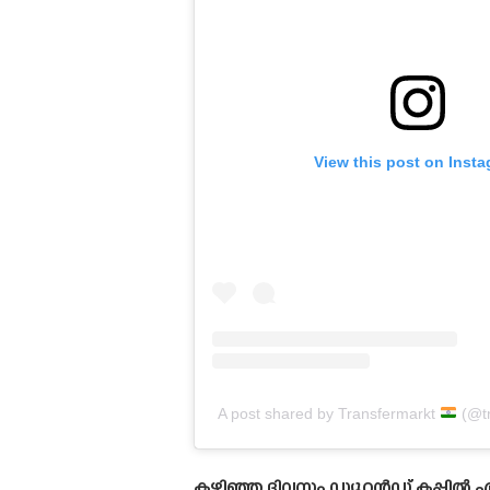
View this post on Inst
A post shared by Transfermarkt
(@tr
കഴിഞ്ഞ ദിവസം ഡ്യൂറൻഡ് കപ്പിൽ 