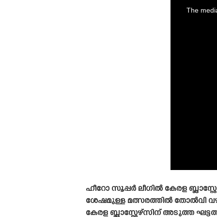
is
a
The media
modal
window.
ഹീറോ സൂപ്പർ ലീഗിൽ കേരള ബ്ലാസ്റ്
ശേഷമുള്ള മത്സരത്തിൽ തോൽവി വഴ
കേരള ബ്ലാസ്റ്റേഴ്‌സിന് അടുത്ത ഘട