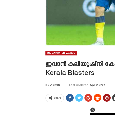
INDIAN SUPER LEAGUE
ഇവാൻ കലിയുഷ്‌നി കേരള ബ്ല
Kerala Blasters
By
Admin
Last updated
Apr 15, 2023
Share
This