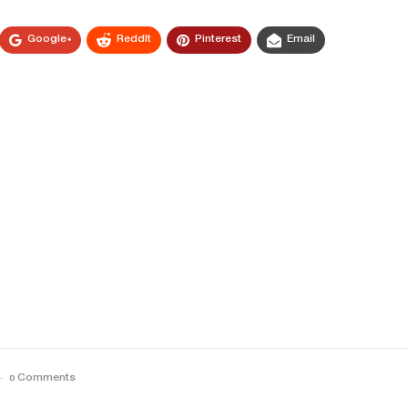
Google+
ReddIt
Pinterest
Email
0 Comments