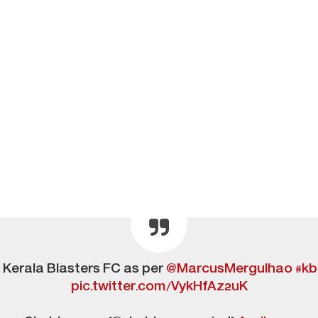
t Kerala Blasters FC as per
@MarcusMergulhao
#kb
pic.twitter.com/VykHfAz2uK