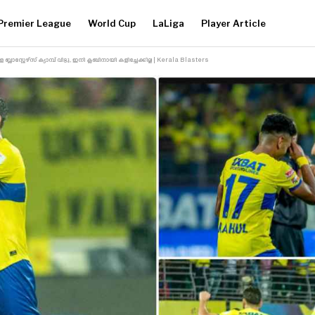
Premier League
World Cup
LaLiga
Player Article
സ്റ്റേഴ്‌സ് ക്യാമ്പ് വിട്ടു, ഇനി ക്ലബിനായി കളിച്ചേക്കില്ല | Kerala Blasters