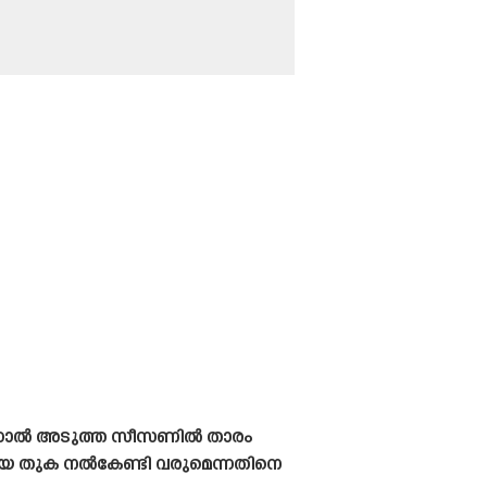
 എന്നാൽ അടുത്ത സീസണിൽ താരം
ിയ തുക നൽകേണ്ടി വരുമെന്നതിനെ