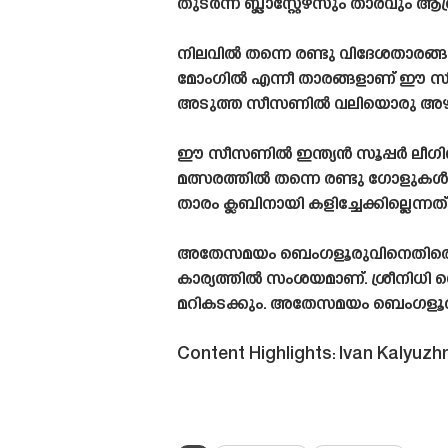
തുടർന്ന് ബ്ലാസ്റ്റേഴ്‌സും താരവും
നിലവിൽ തന്നെ രണ്ടു വിദേശതാരങ്ങൾ അ
മോംഗിൽ എന്നീ താരങ്ങളാണ് ഈ സീസണ
അടുത്ത സീസണിൽ വലിയൊരു അഴിച്ചു
ഈ സീസണിൽ ഇന്ത്യൻ സൂപ്പർ ലീഗിൽ 
മത്സരത്തിൽ തന്നെ രണ്ടു ഗോളു
താരം ക്ലബിനായി കളിച്ചേക്കില്ലെന്ന
അതേസമയം ബെംഗളൂരുവിനെതിരെ നടക്ക
കാര്യത്തിൽ സംശയമാണ്. ശ്രീനിധി 
മറികടക്കും. അതേസമയം ബെംഗളൂരു 
Content Highlights: Ivan Kalyuz