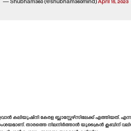
— Shubham360 (@shubham360mind)
April 15, 2023
ാൻ കലിയുഷ്‌നി കേരള ബ്ലാസ്റ്റേഴ്‌സിലേക്ക് എത്തിയത്.
സംശയമാണ്. താരത്തെ നിലനിർത്താൻ യുക്രൈൻ ക്ലബിന് വല