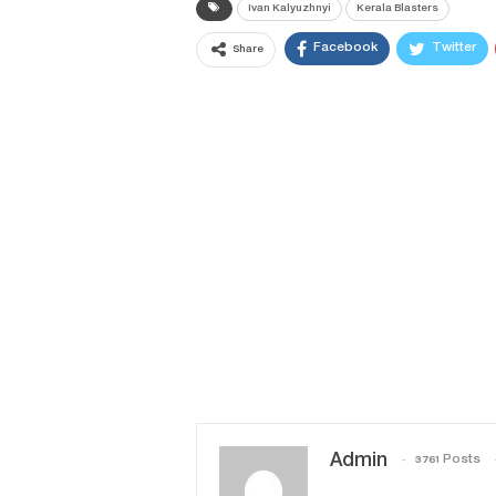
Ivan Kalyuzhnyi
Kerala Blasters
Facebook
Twitter
Share
Admin
3761 Posts