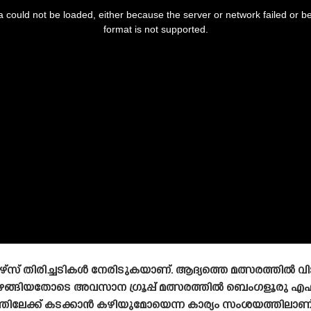
 could not be loaded, either because the server or network failed or b
format is not supported.
റേഴ്‌സ് തിരിച്ചടികൾ നേരിടുകയാണ്. ആദ്യത്തെ മത്സരത്തിൽ
ങ്ങിയതോടെ അവസാന ഗ്രൂപ്പ് മത്സരത്തിൽ ബെംഗളൂരു എഫ്
്ടത്തിലേക്ക് കടക്കാൻ കഴിയുമോയെന്ന കാര്യം സംശയത്തിലാണ്