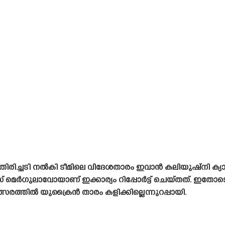
തിരിച്ചടി നൽകി ടീമിലെ വിദേശതാരം ഇവാൻ കലിയുഷ്‌നി ക്യാമ്പ്
സ് മെർഗുലാവോയാണ് ഇക്കാര്യം റിപ്പോർട്ട് ചെയ്‌തത്‌. ഇ
്സരത്തിൽ യുക്രൈൻ താരം കളിക്കില്ലെന്നുറപ്പായി.