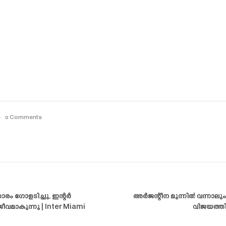
0 Comments
ം ഗോളടിച്ചു, ഇന്റർ
അർജന്റീന മുന്നിൽ വന്നാലു
വമാകുന്നു | Inter Miami
വിജയത്തി