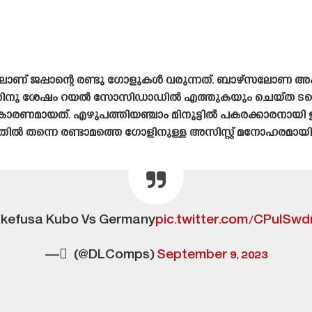
ലാണ് ജപ്പാന്റെ രണ്ടു ഗോളുകൾ വരുന്നത്. ബാഴ്‌സലോണ അക്ക
ം അതിനു ശേഷം റയൽ സോസിഡാഡിൽ എത്തുകയും ചെയ്‌ത 
കാരണമായത്. എഴുപത്തിയഞ്ചാം മിനുട്ടിൽ പകരക്കാരനായ
ിൽ തന്നെ രണ്ടാമത്തെ ഗോളിനുള്ള അസിസ്റ്റ് മനോഹരമായിര
kefusa Kubo Vs Germany
pic.twitter.com/CPulSwd
— ً (@DLComps)
September 9, 2023