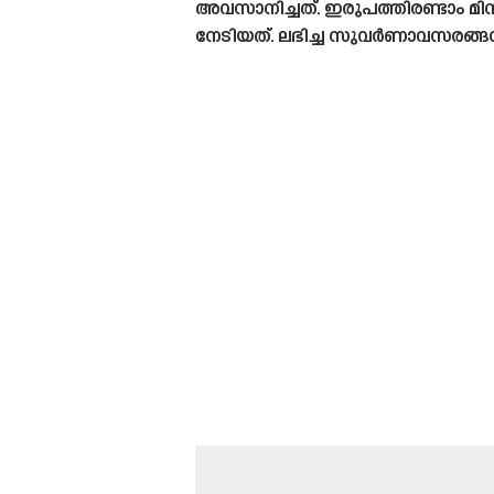
അവസാനിച്ചത്. ഇരുപത്തിരണ്ടാം മി
നേടിയത്. ലഭിച്ച സുവർണാവസരങ്ങൾ 