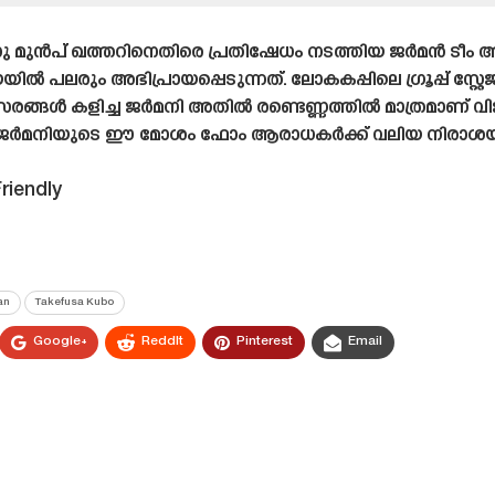
നു മുൻപ് ഖത്തറിനെതിരെ പ്രതിഷേധം നടത്തിയ ജർമൻ ടീം
യയിൽ പലരും അഭിപ്രായപ്പെടുന്നത്. ലോകകപ്പിലെ ഗ്രൂപ്പ് സ്റ്
രങ്ങൾ കളിച്ച ജർമനി അതിൽ രണ്ടെണ്ണത്തിൽ മാത്രമാണ് വിജ
കെ ജർമനിയുടെ ഈ മോശം ഫോം ആരാധകർക്ക് വലിയ നിരാശയ
riendly
an
Takefusa Kubo
Google+
ReddIt
Pinterest
Email