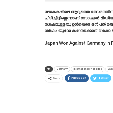
ലോകകപ്പിലെ ആദ്യത്തെ മത്സരത്തി
പിടിച്ചിട്ടില്ലെന്നാണ് സോഷ്യൽ മീഡി
ശേഷമുള്ളതു ഉൾപ്പെടെ ഒൻപത് മത്സ
വർഷം യൂറോ കപ്പ് നടക്കാനിരിക്
Japan Won Against Germany In F
Germany
International Friendlies
Jap
Facebook
Twitter
Share