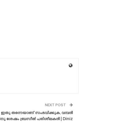
NEXT POST
ം ഇതു തന്നെയാണ് സംഭവിക്കുക, വമ്പൻ
നു ശേഷം ബ്രസീൽ പരിശീലകൻ | Diniz