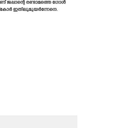
് ജപ്പാന്റെ രണ്ടാമത്തെ ഗോൾ
സ്‌കോർ ഇതിലുമുയർന്നേനെ.