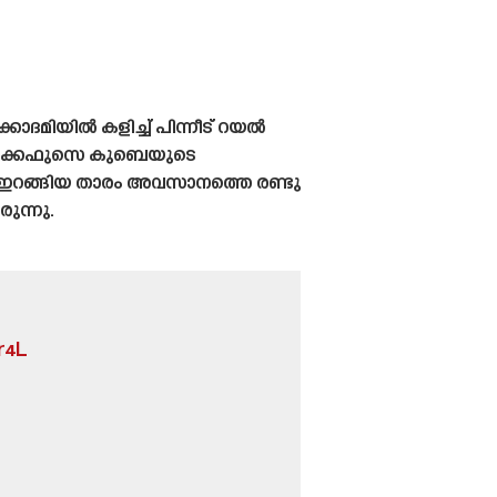
ാദമിയിൽ കളിച്ച് പിന്നീട് റയൽ
ടക്കെഫുസെ കുബെയുടെ
ി ഇറങ്ങിയ താരം അവസാനത്തെ രണ്ടു
ുന്നു.
r4L