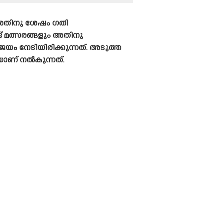
 അതിനു ശേഷം ഗതി
റേജ് മത്സരങ്ങളും അതിനു
യം നേടിയിരിക്കുന്നത്. അടുത്ത
ാണ് നൽകുന്നത്.