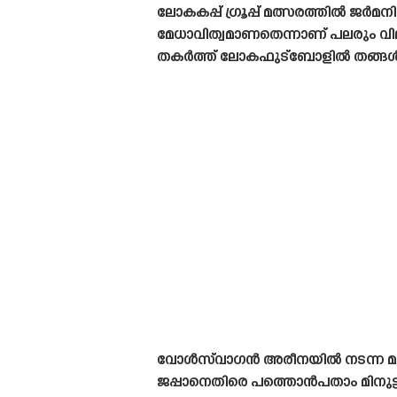
ലോകകപ്പ് ഗ്രൂപ്പ് മത്സരത്തിൽ ജർമ
മേധാവിത്വമാണതെന്നാണ് പലരും വി
തകർത്ത് ലോകഫുട്ബോളിൽ തങ്ങൾ വള
വോൾസ്‌വാഗൻ അരീനയിൽ നടന്ന മത്സ
ജപ്പാനെതിരെ പത്തൊൻപതാം മിനുട്ടി