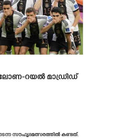
്‌സലോണ-റയൽ മാഡ്രിഡ്
നടന്ന സൗഹൃദമത്സരത്തിൽ കണ്ടത്.