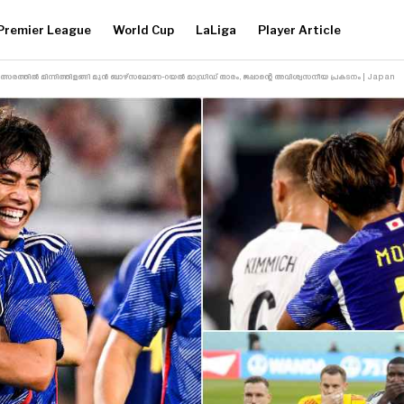
Premier League
World Cup
LaLiga
Player Article
്സരത്തിൽ മിന്നിത്തിളങ്ങി മുൻ ബാഴ്‌സലോണ-റയൽ മാഡ്രിഡ് താരം, ജപ്പാന്റെ അവിശ്വസനീയ പ്രകടനം | Japan