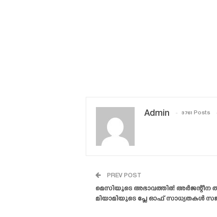
Admin
3761 Posts
PREV POST
മെസിയുടെ അഭാവത്തിൽ അർജന്റീന താര
മിയാമിയുടെ പ്ലേ ഓഫ് സാധ്യതകൾ സജീ