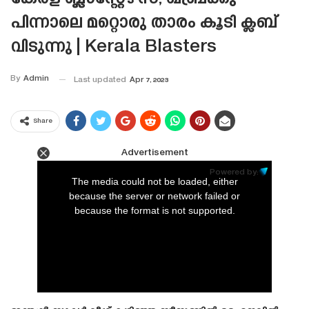
പിന്നാലെ മറ്റൊരു താരം കൂടി ക്ലബ്
വിടുന്നു | Kerala Blasters
By
Admin
Last updated
Apr 7, 2023
Share
Advertisement
This
is
Powered by:
a
The media could not be loaded, either
modal
window.
because the server or network failed or
because the format is not supported.