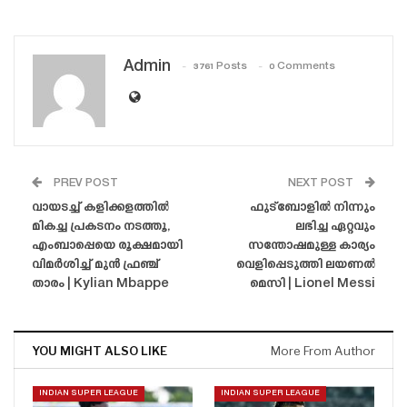
Admin
3761 Posts
0 Comments
PREV POST
NEXT POST
വായടച്ച് കളിക്കളത്തിൽ
ഫുട്ബോളിൽ നിന്നും
മികച്ച പ്രകടനം നടത്തൂ,
ലഭിച്ച ഏറ്റവും
എംബാപ്പെയെ രൂക്ഷമായി
സന്തോഷമുള്ള കാര്യം
വിമർശിച്ച് മുൻ ഫ്രഞ്ച്
വെളിപ്പെടുത്തി ലയണൽ
താരം | Kylian Mbappe
മെസി | Lionel Messi
YOU MIGHT ALSO LIKE
More From Author
INDIAN SUPER LEAGUE
INDIAN SUPER LEAGUE