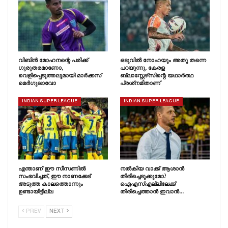
വിബിൻ മോഹനന്റെ പരിക്ക്
ഒടുവിൽ നോഹയും അതു തന്നെ
ഗുരുതരമാണോ,
പറയുന്നു, കേരള
വെളിപ്പെടുത്തലുമായി മാർക്കസ്
ബ്ലാസ്റ്റേഴ്‌സിന്റെ യഥാർത്ഥ
മെർഗുലാവോ
പ്രശ്‌നമിതാണ്
INDIAN SUPER LEAGUE
INDIAN SUPER LEAGUE
എന്താണ് ഈ സീസണിൽ
നൽകിയ വാക്ക് ആശാൻ
സംഭവിച്ചത്, ഈ നാണക്കേട്
തിരിച്ചെടുക്കുമോ?
അടുത്ത കാലത്തൊന്നും
ഐഎസ്എല്ലിലേക്ക്
ഉണ്ടായിട്ടില്ല
തിരിച്ചെത്താൻ ഇവാൻ…
PREV
NEXT