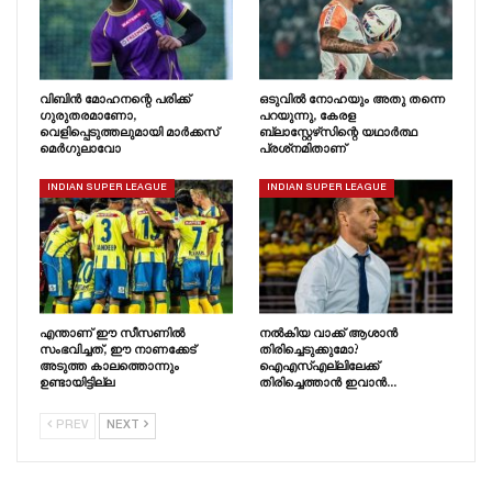
വിബിൻ മോഹനന്റെ പരിക്ക്
ഒടുവിൽ നോഹയും അതു തന്നെ
ഗുരുതരമാണോ,
പറയുന്നു, കേരള
വെളിപ്പെടുത്തലുമായി മാർക്കസ്
ബ്ലാസ്റ്റേഴ്‌സിന്റെ യഥാർത്ഥ
മെർഗുലാവോ
പ്രശ്‌നമിതാണ്
INDIAN SUPER LEAGUE
INDIAN SUPER LEAGUE
എന്താണ് ഈ സീസണിൽ
നൽകിയ വാക്ക് ആശാൻ
സംഭവിച്ചത്, ഈ നാണക്കേട്
തിരിച്ചെടുക്കുമോ?
അടുത്ത കാലത്തൊന്നും
ഐഎസ്എല്ലിലേക്ക്
ഉണ്ടായിട്ടില്ല
തിരിച്ചെത്താൻ ഇവാൻ…
PREV
NEXT