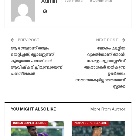
Admin
3761 Posts
0 Comments
PREV POST
NEXT POST
ആ ഗോളാണ് താളം
ലോകം ചുറ്റിയ
തെറ്റിച്ചത്, ബ്ലാസ്റ്റേഴ്‌സ്
വ്യക്തിയാണ് ഞാൻ,
കൃത്യമായ പദ്ധതികൾ
കേരളം ബ്ലാസ്റ്റേഴ്‌സ്
ആവിഷ്‌കരിച്ചിരുന്നുവെന്ന്
ആരാധകർ നൽകുന്ന
പരിശീലകൻ
ഊർജ്ജം
സമാനതകളില്ലാത്തതെന്ന്
സ്റ്റാറെ
YOU MIGHT ALSO LIKE
More From Author
INDIAN SUPER LEAGUE
INDIAN SUPER LEAGUE