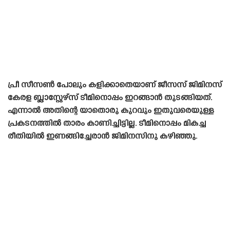
പ്രീ സീസൺ പോലും കളിക്കാതെയാണ് ജീസസ് ജിമിനസ്
കേരള ബ്ലാസ്റ്റേഴ്‌സ് ടീമിനൊപ്പം ഇറങ്ങാൻ തുടങ്ങിയത്.
എന്നാൽ അതിന്റെ യാതൊരു കുറവും ഇതുവരെയുള്ള
പ്രകടനത്തിൽ താരം കാണിച്ചിട്ടില്ല. ടീമിനൊപ്പം മികച്ച
രീതിയിൽ ഇണങ്ങിച്ചേരാൻ ജിമിനസിനു കഴിഞ്ഞു.