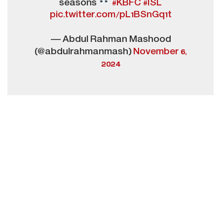
seasons
#KBFC
#ISL
pic.twitter.com/pL1BSnGq1t
— Abdul Rahman Mashood
(@abdulrahmanmash)
November 6,
2024