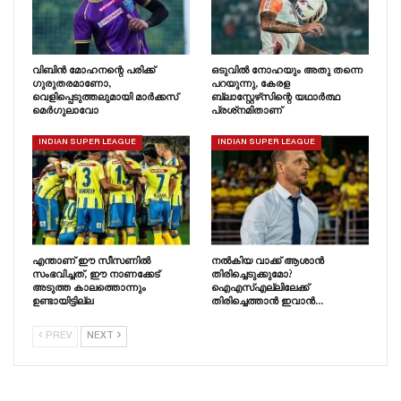
വിബിൻ മോഹനന്റെ പരിക്ക്
ഒടുവിൽ നോഹയും അതു തന്നെ
ഗുരുതരമാണോ,
പറയുന്നു, കേരള
വെളിപ്പെടുത്തലുമായി മാർക്കസ്
ബ്ലാസ്റ്റേഴ്‌സിന്റെ യഥാർത്ഥ
മെർഗുലാവോ
പ്രശ്‌നമിതാണ്
INDIAN SUPER LEAGUE
INDIAN SUPER LEAGUE
എന്താണ് ഈ സീസണിൽ
നൽകിയ വാക്ക് ആശാൻ
സംഭവിച്ചത്, ഈ നാണക്കേട്
തിരിച്ചെടുക്കുമോ?
അടുത്ത കാലത്തൊന്നും
ഐഎസ്എല്ലിലേക്ക്
ഉണ്ടായിട്ടില്ല
തിരിച്ചെത്താൻ ഇവാൻ…
PREV
NEXT