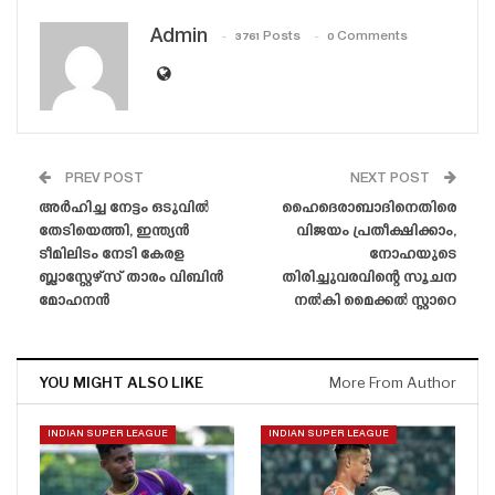
Admin
3761 Posts
0 Comments
PREV POST
NEXT POST
അർഹിച്ച നേട്ടം ഒടുവിൽ
ഹൈദെരാബാദിനെതിരെ
തേടിയെത്തി, ഇന്ത്യൻ
വിജയം പ്രതീക്ഷിക്കാം,
ടീമിലിടം നേടി കേരള
നോഹയുടെ
ബ്ലാസ്റ്റേഴ്‌സ് താരം വിബിൻ
തിരിച്ചുവരവിന്റെ സൂചന
മോഹനൻ
നൽകി മൈക്കൽ സ്റ്റാറെ
YOU MIGHT ALSO LIKE
More From Author
INDIAN SUPER LEAGUE
INDIAN SUPER LEAGUE