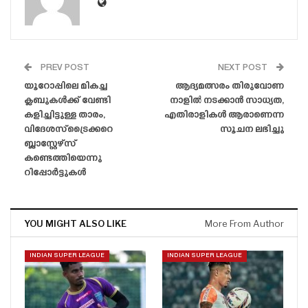
PREV POST
NEXT POST
യൂറോപ്പിലെ മികച്ച
ആദ്യമത്സരം തിരുവോണ
ക്ലബുകൾക്ക് വേണ്ടി
നാളിൽ നടക്കാൻ സാധ്യത,
കളിച്ചിട്ടുള്ള താരം,
എതിരാളികൾ ആരാണെന്ന
വിദേശസ്‌ട്രൈക്കറെ
സൂചന ലഭിച്ചു
ബ്ലാസ്റ്റേഴ്‌സ്
കണ്ടെത്തിയെന്നു
റിപ്പോർട്ടുകൾ
YOU MIGHT ALSO LIKE
More From Author
INDIAN SUPER LEAGUE
INDIAN SUPER LEAGUE