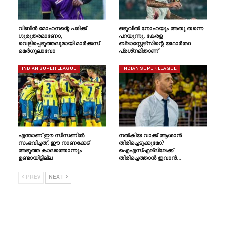
വിബിൻ മോഹനന്റെ പരിക്ക്
ഒടുവിൽ നോഹയും അതു തന്നെ
ഗുരുതരമാണോ,
പറയുന്നു, കേരള
വെളിപ്പെടുത്തലുമായി മാർക്കസ്
ബ്ലാസ്റ്റേഴ്‌സിന്റെ യഥാർത്ഥ
മെർഗുലാവോ
പ്രശ്‌നമിതാണ്
INDIAN SUPER LEAGUE
INDIAN SUPER LEAGUE
എന്താണ് ഈ സീസണിൽ
നൽകിയ വാക്ക് ആശാൻ
സംഭവിച്ചത്, ഈ നാണക്കേട്
തിരിച്ചെടുക്കുമോ?
അടുത്ത കാലത്തൊന്നും
ഐഎസ്എല്ലിലേക്ക്
ഉണ്ടായിട്ടില്ല
തിരിച്ചെത്താൻ ഇവാൻ…
PREV
NEXT