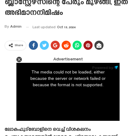
ബ്ലാസ്റ്റേഴ്‌സിന്റെ പേരും മുഴങ്ങി, ഇത്
അഭിമാനനിമിഷം
By
Admin
Last updated
Oct 13, 2024
Share
Advertisement
This
is
Powered by:
a
The media could not be loaded, either
modal
window.
because the server or network failed or
because the format is not supported.
ലോകഫുട്ബോളിനെ വെച്ച് വിശകലനം