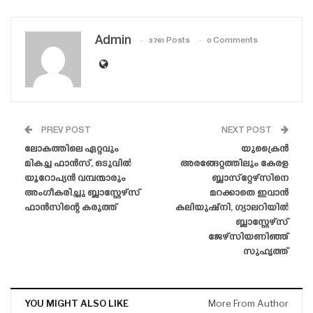
Admin
3761 Posts
0 Comments
PREV POST
NEXT POST
ലോകത്തിലെ ഏറ്റവും
യുക്രൈൻ
മികച്ച ഫാൻസ്‌, ഒടുവിൽ
അരങ്ങേറ്റത്തിലും കേരള
യൂറോപ്യൻ വമ്പന്മാരും
ബ്ലാസ്‌റ്റേഴ്‌സിനെ
അംഗീകരിച്ചു ബ്ലാസ്റ്റേഴ്‌സ്
മറക്കാതെ ഇവാൻ
ഫാൻസിന്റെ കരുത്ത്
കലിയുഷ്‌നി, ഗ്യാലറിയിൽ
ബ്ലാസ്റ്റേഴ്‌സ്
ജേഴ്‌സിയണിഞ്ഞ്
സുഹൃത്ത്
YOU MIGHT ALSO LIKE
More From Author