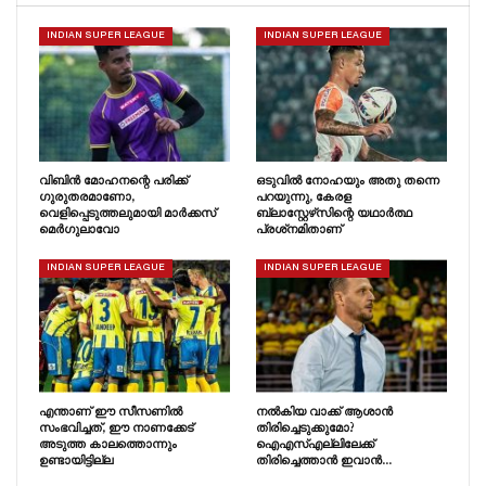
INDIAN SUPER LEAGUE
INDIAN SUPER LEAGUE
വിബിൻ മോഹനന്റെ പരിക്ക്
ഒടുവിൽ നോഹയും അതു തന്നെ
ഗുരുതരമാണോ,
പറയുന്നു, കേരള
വെളിപ്പെടുത്തലുമായി മാർക്കസ്
ബ്ലാസ്റ്റേഴ്‌സിന്റെ യഥാർത്ഥ
മെർഗുലാവോ
പ്രശ്‌നമിതാണ്
INDIAN SUPER LEAGUE
INDIAN SUPER LEAGUE
എന്താണ് ഈ സീസണിൽ
നൽകിയ വാക്ക് ആശാൻ
സംഭവിച്ചത്, ഈ നാണക്കേട്
തിരിച്ചെടുക്കുമോ?
അടുത്ത കാലത്തൊന്നും
ഐഎസ്എല്ലിലേക്ക്
ഉണ്ടായിട്ടില്ല
തിരിച്ചെത്താൻ ഇവാൻ…