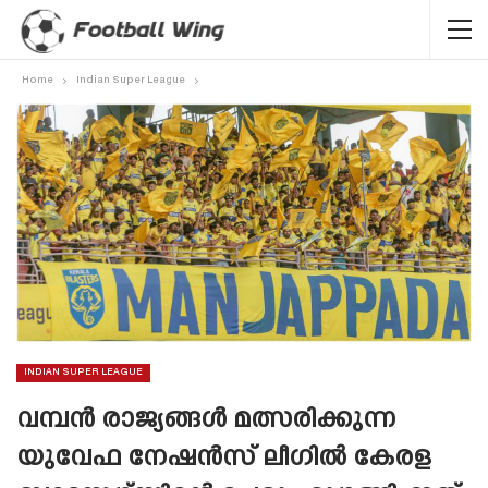
Home
Indian Super League
INDIAN SUPER LEAGUE
വമ്പൻ രാജ്യങ്ങൾ മത്സരിക്കുന്ന
യുവേഫ നേഷൻസ് ലീഗിൽ കേരള