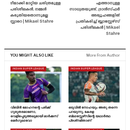
ടീമാക്കി മാറ്റിയ ചരിത്രമുള്ള
എത്താനുള്ള
പരിശീലകൻ, നമ്മൾ
സാധ്യതയുണ്ട്, ട്രാൻസ്‌ഫർ
കരുതിയതൊന്നുമല്ല
അഭ്യൂഹങ്ങളിൽ
സ്റ്റാറെ | Mikael Stahre
പ്രതികരിച്ച് ബ്ലാസ്റ്റേഴ്‌സ്
പരിശീലകൻ | Mikael
Stahre
YOU MIGHT ALSO LIKE
More From Author
INDIAN SUPER LEAGUE
INDIAN SUPER LEAGUE
വിബിൻ മോഹനന്റെ പരിക്ക്
ഒടുവിൽ നോഹയും അതു തന്നെ
ഗുരുതരമാണോ,
പറയുന്നു, കേരള
വെളിപ്പെടുത്തലുമായി മാർക്കസ്
ബ്ലാസ്റ്റേഴ്‌സിന്റെ യഥാർത്ഥ
മെർഗുലാവോ
പ്രശ്‌നമിതാണ്