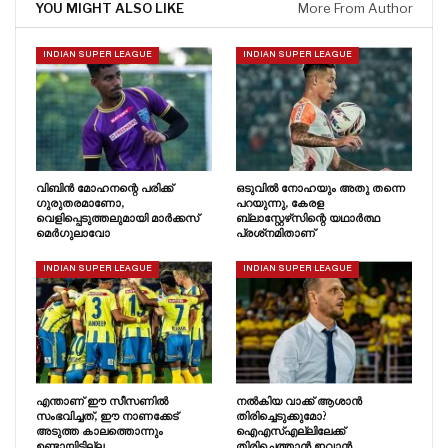
YOU MIGHT ALSO LIKE
More From Author
INDIAN SUPER LEAGUE
INDIAN SUPER LEAGUE
വിബിൻ മോഹനന്റെ പരിക്ക്
ഒടുവിൽ നോഹയും അതു തന്നെ
ഗുരുതരമാണോ,
പറയുന്നു, കേരള
വെളിപ്പെടുത്തലുമായി മാർക്കസ്
ബ്ലാസ്റ്റേഴ്‌സിന്റെ യഥാർത്ഥ
മെർഗുലാവോ
പ്രശ്‌നമിതാണ്
INDIAN SUPER LEAGUE
INDIAN SUPER LEAGUE
എന്താണ് ഈ സീസണിൽ
നൽകിയ വാക്ക് ആശാൻ
സംഭവിച്ചത്, ഈ നാണക്കേട്
തിരിച്ചെടുക്കുമോ?
അടുത്ത കാലത്തൊന്നും
ഐഎസ്എല്ലിലേക്ക്
ഉണ്ടായിട്ടില്ല
തിരിച്ചെത്താൻ ഇവാൻ…