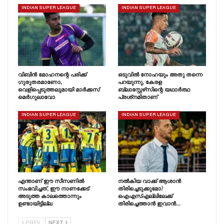
INDIAN SUPER LEAGUE
INDIAN SUPER LEAGUE
വിബിൻ മോഹനന്റെ പരിക്ക്
ഒടുവിൽ നോഹയും അതു തന്നെ
ഗുരുതരമാണോ,
പറയുന്നു, കേരള
വെളിപ്പെടുത്തലുമായി മാർക്കസ്
ബ്ലാസ്റ്റേഴ്‌സിന്റെ യഥാർത്ഥ
മെർഗുലാവോ
പ്രശ്‌നമിതാണ്
INDIAN SUPER LEAGUE
INDIAN SUPER LEAGUE
എന്താണ് ഈ സീസണിൽ
നൽകിയ വാക്ക് ആശാൻ
സംഭവിച്ചത്, ഈ നാണക്കേട്
തിരിച്ചെടുക്കുമോ?
അടുത്ത കാലത്തൊന്നും
ഐഎസ്എല്ലിലേക്ക്
ഉണ്ടായിട്ടില്ല
തിരിച്ചെത്താൻ ഇവാൻ…
PREV
NEXT