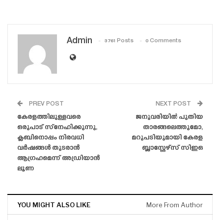
Admin
3761 Posts
0 Comments
PREV POST
NEXT POST
കേരളത്തിലുള്ളവരെ
ജനുവരിയിൽ പുതിയ
ഒരുപാട് സ്നേഹിക്കുന്നു,
താരങ്ങലെത്തുമോ,
ക്ലബിനൊപ്പം നിരവധി
മറുപടിയുമായി കേരള
വർഷങ്ങൾ തുടരാൻ
ബ്ലാസ്റ്റേഴ്‌സ് സിഇഒ
ആഗ്രഹമെന്ന് അഡ്രിയാൻ
ലൂണ
YOU MIGHT ALSO LIKE
More From Author