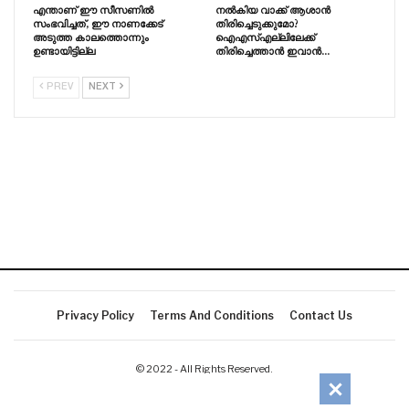
എന്താണ് ഈ സീസണിൽ
നൽകിയ വാക്ക് ആശാൻ
സംഭവിച്ചത്, ഈ നാണക്കേട്
തിരിച്ചെടുക്കുമോ?
അടുത്ത കാലത്തൊന്നും
ഐഎസ്എല്ലിലേക്ക്
ഉണ്ടായിട്ടില്ല
തിരിച്ചെത്താൻ ഇവാൻ…
PREV
NEXT
Privacy Policy
Terms And Conditions
Contact Us
© 2022 - All Rights Reserved.