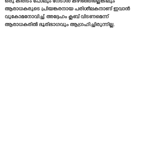
ഒരു കിരീടം പോലും നേടാൻ കഴിഞ്ഞില്ലെങ്കിലും
ആരാധകരുടെ പ്രിയങ്കരനായ പരിശീലകനാണ് ഇവാൻ
വുകോമനോവിച്ച്. അദ്ദേഹം ക്ലബ് വിടണമെന്ന്
ആരാധകരിൽ ഭൂരിഭാഗവും ആഗ്രഹിച്ചിരുന്നില്ല.