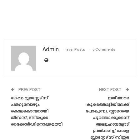
Admin
3761 Posts
0 Comments
PREV POST
NEXT POST
കേരള ബ്ലാസ്റ്റേഴ്‌സ്
ഇത് നേരെ
പതറുമ്പോഴും
കുപ്പത്തൊട്ടിയിലേക്ക്
കൊലകൊമ്പനായി
പോകുന്നു, സ്റ്റാറെയെ
ജീസസ്, ദിമിയുടെ
പുറത്താക്കുമെന്ന്
റെക്കോർഡിനൊപ്പമെത്തി
അഭ്യൂഹങ്ങളോട്
പ്രതികരിച്ച് കേരള
ബ്ലാസ്റ്റേഴ്‌സ് സിഇഒ