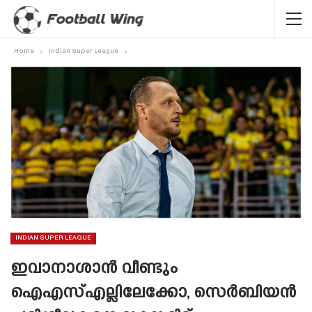
Home
Indian Super League
INDIAN SUPER LEAGUE
ഇവാനാശാൻ വീണ്ടും
ഐഎസ്എല്ലിലേക്കോ, സെർബിയൻ