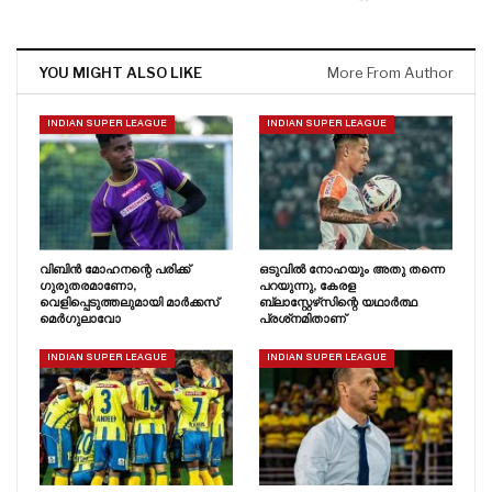
YOU MIGHT ALSO LIKE
More From Author
INDIAN SUPER LEAGUE
INDIAN SUPER LEAGUE
വിബിൻ മോഹനന്റെ പരിക്ക്
ഒടുവിൽ നോഹയും അതു തന്നെ
ഗുരുതരമാണോ,
പറയുന്നു, കേരള
വെളിപ്പെടുത്തലുമായി മാർക്കസ്
ബ്ലാസ്റ്റേഴ്‌സിന്റെ യഥാർത്ഥ
മെർഗുലാവോ
പ്രശ്‌നമിതാണ്
INDIAN SUPER LEAGUE
INDIAN SUPER LEAGUE