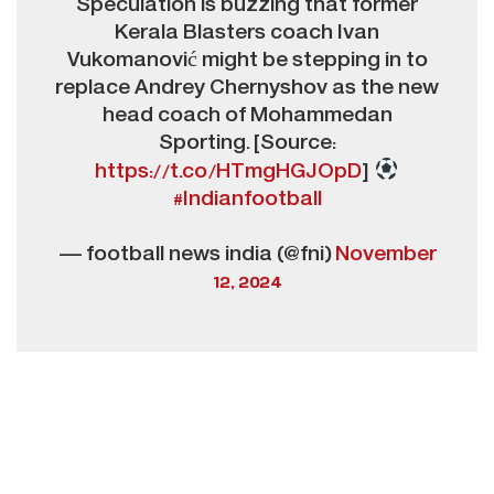
Speculation is buzzing that former
Kerala Blasters coach Ivan
Vukomanović might be stepping in to
replace Andrey Chernyshov as the new
head coach of Mohammedan
Sporting. [Source:
https://t.co/HTmgHGJOpD
]
#Indianfootball
— football news india (@fni)
November
12, 2024