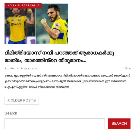
INDIAN SUPER LEAGUE
ദിമിത്രിയോസ് നന്ദി പറഞ്ഞത് ആരാധകർക്കു
മാത്രം, താരത്തിൻ്റെ തീരുമാനം…
Admin
May 20, 2024
0
കേരള ബ്ലാസ്റ്റേഴ്‌സ് സൂപ്പർ സ്‌ട്രൈക്കറായ ദിമിത്രിയോസ് ആരാധകരെ മുഴുവൻ ഞെട്ടിച്ചാണ്
ക്ലബ് വിടുകയാണെന്ന പ്രഖ്യാപനം സോഷ്യൽ മീഡിയയിലൂടെ നടത്തിയത്. ഈ സീസണിൽ
ഐഎസ്എല്ലിലെ ടോപ് സ്കോററായ താരത്തെ…
OLDER POSTS
Search
SEARCH