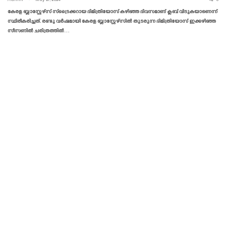
കേരള ബ്ലാസ്റ്റേഴ്‌സ് സ്‌ട്രൈക്കറായ ദിമിത്രിയോസ് കഴിഞ്ഞ ദിവസമാണ് ക്ലബ് വിടുകയാണെന്ന്
സ്ഥിരീകരിച്ചത്. രണ്ടു വർഷമായി കേരള ബ്ലാസ്റ്റേഴ്‌സിൽ തുടരുന്ന ദിമിത്രിയോസ് ഇക്കഴിഞ്ഞ
സീസണിൽ ചരിത്രത്തിൽ…