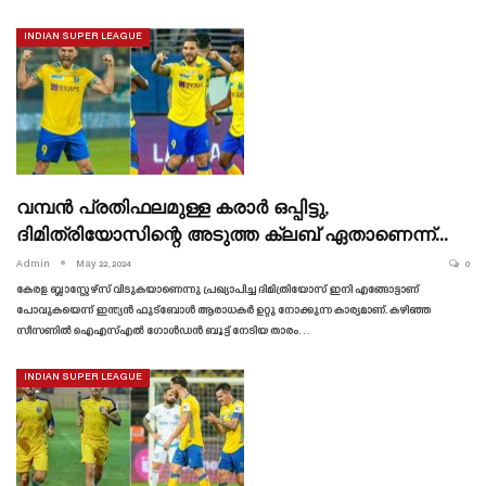
INDIAN SUPER LEAGUE
വമ്പൻ പ്രതിഫലമുള്ള കരാർ ഒപ്പിട്ടു,
ദിമിത്രിയോസിന്റെ അടുത്ത ക്ലബ് ഏതാണെന്ന്…
Admin
May 22, 2024
0
കേരള ബ്ലാസ്റ്റേഴ്‌സ് വിടുകയാണെന്നു പ്രഖ്യാപിച്ച ദിമിത്രിയോസ് ഇനി എങ്ങോട്ടാണ്
പോവുകയെന്ന് ഇന്ത്യൻ ഫുട്ബോൾ ആരാധകർ ഉറ്റു നോക്കുന്ന കാര്യമാണ്. കഴിഞ്ഞ
സീസണിൽ ഐഎസ്എൽ ഗോൾഡൻ ബൂട്ട് നേടിയ താരം…
INDIAN SUPER LEAGUE