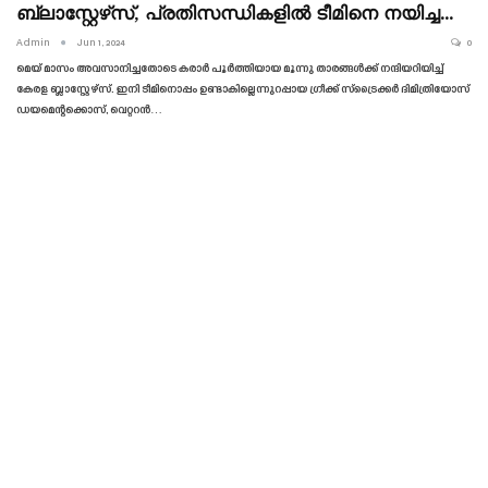
ബ്ലാസ്റ്റേഴ്‌സ്, പ്രതിസന്ധികളിൽ ടീമിനെ നയിച്ച…
Admin
Jun 1, 2024
0
മെയ് മാസം അവസാനിച്ചതോടെ കരാർ പൂർത്തിയായ മൂന്നു താരങ്ങൾക്ക് നന്ദിയറിയിച്ച്
കേരള ബ്ലാസ്റ്റേഴ്‌സ്. ഇനി ടീമിനൊപ്പം ഉണ്ടാകില്ലെന്നുറപ്പായ ഗ്രീക്ക് സ്‌ട്രൈക്കർ ദിമിത്രിയോസ്
ഡയമെന്റക്കൊസ്, വെറ്ററൻ…