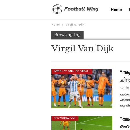
Home
Home
Virgil Van Dijk
Browsing Tag
Virgil Van Dijk
“ആള
INTERNATIONAL FOOTBALL
ചിന
Admin
അർജന്റ
പറഞ്ഞ 
ഐതിഹാ
“അവ
FIFA WORLD CUP
രഹസ