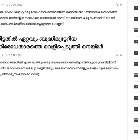
Dec 26, 2022
0
 ലോകകപ്പിന്റെ ക്വാർട്ടർ ഫൈനൽ മത്സരത്തിൽ നെതർലൻഡ്‌സിനെതിരെ തകർപ്പൻ
നമാണ് അർജന്റീന നായകനായ ലയണൽ മെസി നടത്തിയത്. ഒരു പെനാൽറ്റി ഗോൾ
 താരം അർജന്റീന നേടിയ ആദ്യത്തെ ഗോളിന്…
ട്ടതിൽ ഏറ്റവും ബുദ്ധിമുട്ടേറിയ
തിരോധതാരത്തെ വെളിപ്പെടുത്തി നെയ്‌മർ
Sep 11, 2022
0
രോധതാരങ്ങൾക്ക് എക്കാലത്തും ഒരു തലവേദനയാണ് പിഎസ്‌ജിയുടെ ബ്രസീലിയൻ
റ്റനിര താരമായ നെയ്‌മർ. ഡ്രിബ്ലിങ്ങിലും മൈതാനത്തെ സ്‌കില്ലുകളിലും വളരെയധികം
്ടു നിൽക്കുന്ന നെയ്‌മർ തന്റെ
…