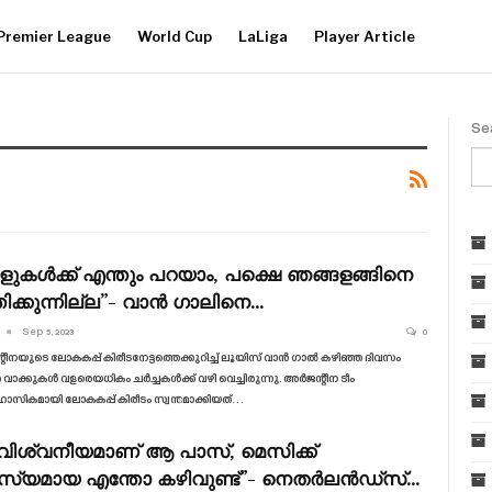
Premier League
World Cup
LaLiga
Player Article
Se
ുകൾക്ക് എന്തും പറയാം, പക്ഷെ ഞങ്ങളങ്ങിനെ
്തിക്കുന്നില്ല”- വാൻ ഗാലിനെ…
Sep 5, 2023
0
ീനയുടെ ലോകകപ്പ് കിരീടനേട്ടത്തെക്കുറിച്ച് ലൂയിസ് വാൻ ഗാൽ കഴിഞ്ഞ ദിവസം
വാക്കുകൾ വളരെയധികം ചർച്ചകൾക്ക് വഴി വെച്ചിരുന്നു. അർജന്റീന ടീം
സികമായി ലോകകപ്പ് കിരീടം സ്വന്തമാക്കിയത്…
ിശ്വനീയമാണ് ആ പാസ്, മെസിക്ക്
്യമായ എന്തോ കഴിവുണ്ട്”- നെതർലൻഡ്‌സ്…