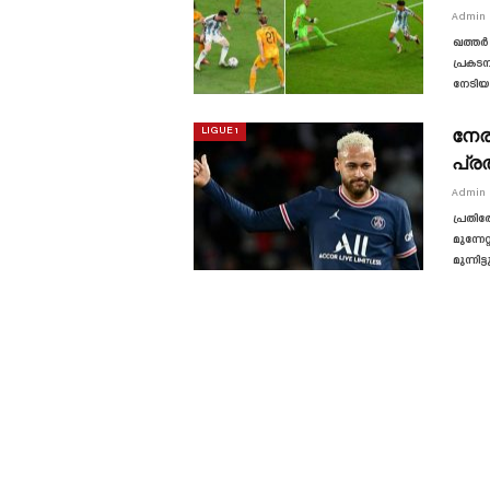
Admin
ഖത്തർ
പ്രകട
നേടിയ
നേരി
LIGUE 1
പ്ര
Admin
പ്രതി
മുന്നേ
മുന്നിട