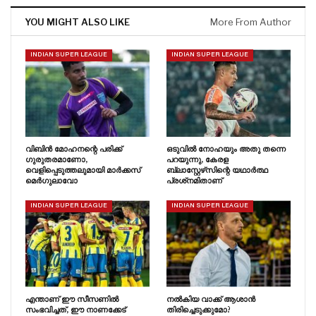
YOU MIGHT ALSO LIKE
More From Author
INDIAN SUPER LEAGUE
INDIAN SUPER LEAGUE
വിബിൻ മോഹനന്റെ പരിക്ക്
ഒടുവിൽ നോഹയും അതു തന്നെ
ഗുരുതരമാണോ,
പറയുന്നു, കേരള
വെളിപ്പെടുത്തലുമായി മാർക്കസ്
ബ്ലാസ്റ്റേഴ്‌സിന്റെ യഥാർത്ഥ
മെർഗുലാവോ
പ്രശ്‌നമിതാണ്
INDIAN SUPER LEAGUE
INDIAN SUPER LEAGUE
എന്താണ് ഈ സീസണിൽ
നൽകിയ വാക്ക് ആശാൻ
സംഭവിച്ചത്, ഈ നാണക്കേട്
തിരിച്ചെടുക്കുമോ?