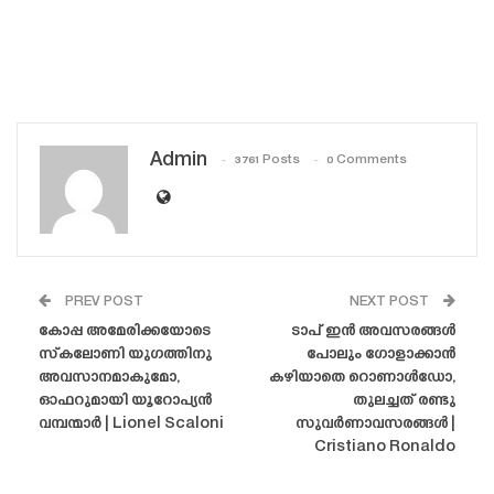
Admin
3761 Posts
0 Comments
PREV POST
NEXT POST
കോപ്പ അമേരിക്കയോടെ
ടാപ് ഇൻ അവസരങ്ങൾ
സ്‌കലോണി യുഗത്തിനു
പോലും ഗോളാക്കാൻ
അവസാനമാകുമോ,
കഴിയാതെ റൊണാൾഡോ,
ഓഫറുമായി യൂറോപ്യൻ
തുലച്ചത് രണ്ടു
വമ്പന്മാർ | Lionel Scaloni
സുവർണാവസരങ്ങൾ |
Cristiano Ronaldo