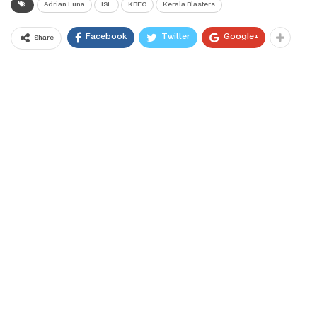
Adrian Luna
ISL
KBFC
Kerala Blasters
Facebook
Twitter
Google+
Share