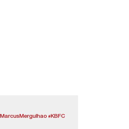
MarcusMergulhao
#KBFC