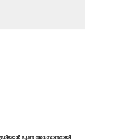
ത്. അഡ്രിയാൻ ലൂണ അവസാനമായി