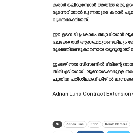
കരാർ ഒപ്പിടുമ്പോൾ അതിൽ ഒരു ഉടമ്പടി 
മുന്നേറിയാൽ ലൂണയുടെ കരാർ പുതുക
വ്യക്തമാക്കിയത്.
ഈ ഉടമ്പടി പ്രകാരം അഡ്രിയാൻ ലൂണ 
ചേക്കേറാൻ ആഗ്രഹമുണ്ടെങ്കിലും കേ
മുപ്പത്തിരണ്ടുകാരനായ യുറുഗ്വായ് 
ഇക്കഴിഞ്ഞ സീസണിൽ ടീമിന്റെ നായക
തിരിച്ചടിയായി. ലൂണയടക്കമുള്ള താര
പുതിയ പരിശീലകന് കീഴിൽ ലൂണക്ക
Adrian Luna Contract Extension 
Adrian Luna
KBFC
Kerala Blasters