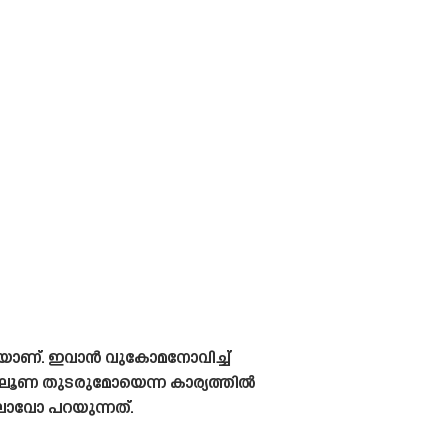
യാണ്. ഇവാൻ വുകോമനോവിച്ച്
ാൻ ലൂണ തുടരുമോയെന്ന കാര്യത്തിൽ
ുലാവോ പറയുന്നത്.