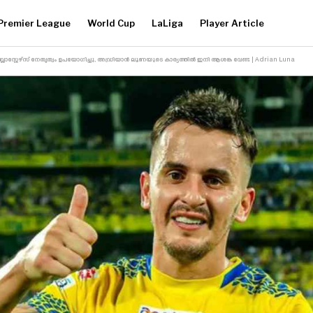
Premier League
World Cup
LaLiga
Player Article
്ലാസ്റ്റേഴ്‌സ് നേതൃത്വം ഉപയോഗിച്ചു, അഡ്രിയാൻ ലൂണയുടെ കാര്യത്തിൽ ഇനി ആശങ്ക വേണ്ട | Adrian Luna