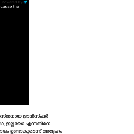
Powered by:
ecause the
വസ്‌തനായ ട്രാൻസ്‌ഫർ
മോ, ഇല്ലയോ എന്നതിനെ
്പം ഉണ്ടാകുമെന്ന് അദ്ദേഹം