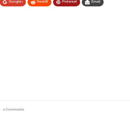
Google+
ReddIt
Pinterest
Email
0 Comments