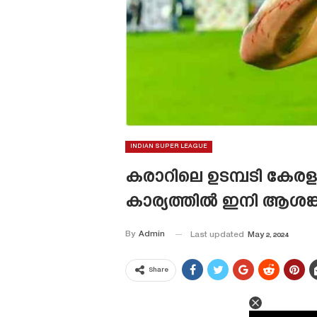
INDIAN SUPER LEAGUE
കരാറിലെ ഉടമ്പടി കേരള
കാര്യത്തിൽ ഇനി ആശങ്ക
By
Admin
Last updated
May 2, 2024
Share
This