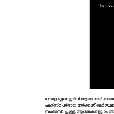
is
a
The media
modal
window.
കേരള ബ്ലാസ്റ്റേഴ്‌സ് ആരാധകർ കാത
എക്സ്പെർട്ടായ മാർക്കസ് മെർഗുലാ
സംബന്ധിച്ചുള്ള ആശങ്കകളെല്ലാം അവ