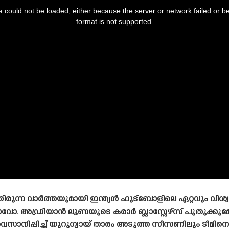
 could not be loaded, either because the server or network failed or b
format is not supported.
്തിരുന്ന വാർത്തയുമായി ഇന്ത്യൻ ഫുട്ബോളിലെ ഏറ്റവും വിശ്
വോ. അഡ്രിയാൻ ലൂണയുടെ കരാർ ബ്ലാസ്റ്റേഴ്‌സ് പുതുക്കു
സാനിപ്പിച്ച് യുറുഗ്വായ് താരം അടുത്ത സീസണിലും ടീമിനൊപ