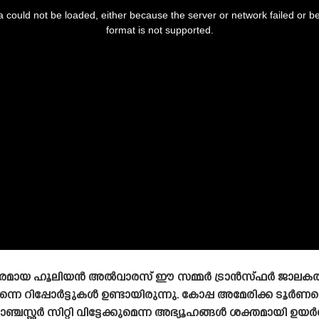
 could not be loaded, either because the server or network failed or b
format is not supported.
ന താരമായ ഹൂലിയൻ അൽവാരസ് ഈ സമ്മർ ട്രാൻസ്‌ഫർ ജാലകത്ത
െ റിപ്പോർട്ടുകൾ ഉണ്ടായിരുന്നു. കോപ്പ അമേരിക്ക ടൂർണമ
സ്റ്റർ സിറ്റി വിട്ടേക്കുമെന്ന അഭ്യൂഹങ്ങൾ ശക്തമായി ഉയർന്