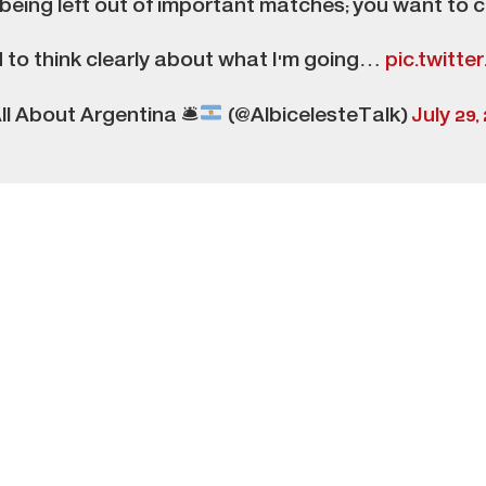
e being left out of important matches; you want to c
d to think clearly about what I'm going…
pic.twitt
ll About Argentina 🛎
(@AlbicelesteTalk)
July 29,