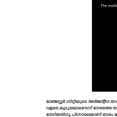
is
a
The media
modal
window.
മാഞ്ചസ്റ്റർ സിറ്റിയുടെ അർജന്റീ
വളരെ കൂടുതലാണെന്ന് നേരത്തെ തന്ന
നേടിയതിനു പിന്നാലെയാണ് താരം മാഞ്ച