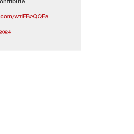
ontribute.
er.com/w7lFB2QQE8
 2024