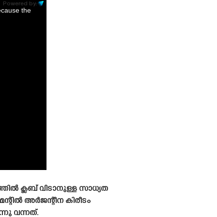
Powered by:
ecause the
ിൽ ക്ലബ് വിടാനുള്ള സാധ്യത
െന്റിൽ അർജന്റീന കിരീടം
നു വന്നത്.