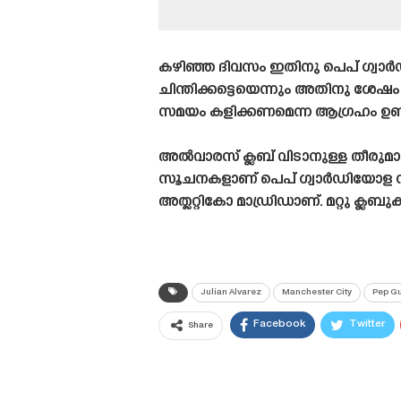
കഴിഞ്ഞ ദിവസം ഇതിനു പെപ് ഗ്വാർ
ചിന്തിക്കട്ടെയെന്നും അതിനു ശേഷ
സമയം കളിക്കണമെന്ന ആഗ്രഹം ഉണ്ട
അൽവാരസ് ക്ലബ് വിടാനുള്ള തീരുമാനം
സൂചനകളാണ് പെപ് ഗ്വാർഡിയോള നൽകു
അത്ലറ്റികോ മാഡ്രിഡാണ്. മറ്റു ക്ല
Julian Alvarez
Manchester City
Pep Gu
Facebook
Twitter
Share