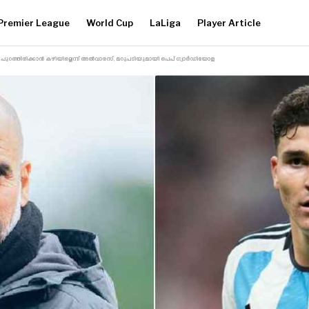
Premier League
World Cup
LaLiga
Player Article
 പുറത്തിരിക്കാൻ കഴിയില്ലെന്ന് അൽവാരസ്, മറുപടിയുമായി പെപ് ഗ്വാർഡിയോള