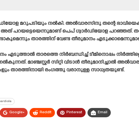
ഡിയോള മറുപടിയും നൽകി. അൽവാരസിനു തന്റെ ഭാവിയെക്കുറി
ം അത് പറയട്ടെയെന്നുമാണ് പെപ് ഗ്വാർഡിയോള പറഞ്ഞത്. തന
ാകുമെന്നും താരത്തിന് വേണ്ട തീരുമാനം എടുക്കാമെന്നുമ
 എടുത്താൽ താരത്തെ നിർബന്ധിച്ച് ടീമിനൊപ്പം നിർത്തില്ലെ
ന്നത്. മാഞ്ചസ്റ്റർ സിറ്റി വിടാൻ തീരുമാനിച്ചാൽ അൽവാര
ബുകളും താരത്തിനായി രംഗത്തു വരാനുള്ള സാധ്യതയുണ്ട്.
ardiola
Google+
ReddIt
Pinterest
Email