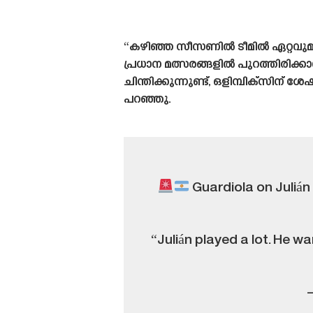
“കഴിഞ്ഞ സീസണിൽ ടീമിൽ ഏറ്റവുമധ
പ്രധാന മത്സരങ്ങളിൽ പുറത്തിരിക്
ചിന്തിക്കുന്നുണ്ട്, ഒളിമ്പിക്‌സി
പറഞ്ഞു.
Guardiola on Julián 
“Julián played a lot. He wa