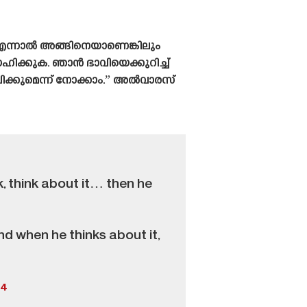
 എന്നാൽ അങ്ങിനെയാണെങ്കിലും
ഹിക്കുക. ഞാൻ ഭാവിയെക്കുറിച്ച്
ഭവിക്കുമെന്ന് നോക്കാം.” അൽവാരസ്
k, think about it… then he
And when he thinks about it,
24