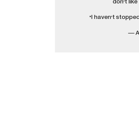
don't lik
"I haven't stoppe
— A