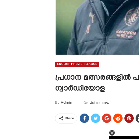
ENGLISH PREMIER LEAGUE
പ്രധാന മത്സരങ്ങളിൽ പ
ഗ്വാർഡിയോള
By
Admin
On
Jul 30, 2024
Share
This