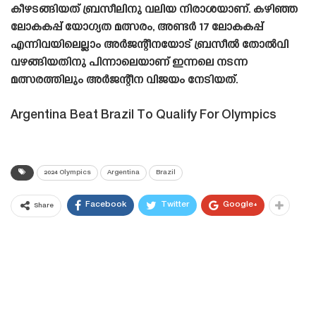
കീഴടങ്ങിയത് ബ്രസീലിനു വലിയ നിരാശയാണ്. കഴിഞ്ഞ
ലോകകപ്പ് യോഗ്യത മത്സരം, അണ്ടർ 17 ലോകകപ്പ്
എന്നിവയിലെല്ലാം അർജന്റീനയോട് ബ്രസീൽ തോൽവി
വഴങ്ങിയതിനു പിന്നാലെയാണ് ഇന്നലെ നടന്ന
മത്സരത്തിലും അർജന്റീന വിജയം നേടിയത്.
Argentina Beat Brazil To Qualify For Olympics
2024 Olympics
Argentina
Brazil
Facebook
Twitter
Google+
Share