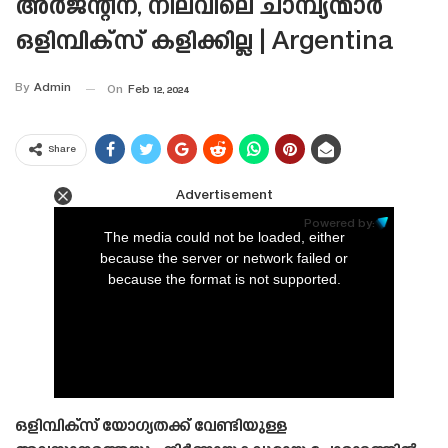
അർജന്റീന, നിലവിലെ ചാമ്പ്യന്മാർ
ഒളിമ്പിക്‌സ് കളിക്കില്ല | Argentina
By
Admin
On
Feb 12, 2024
Share
Advertisement
This
is
Powered by:
a
The media could not be loaded, either
modal
window.
because the server or network failed or
because the format is not supported.
ഒളിമ്പിക്‌സ് യോഗ്യതക്ക് വേണ്ടിയുള്ള