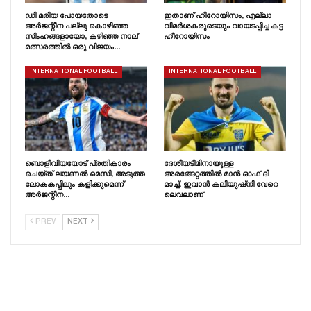
ഡി മരിയ പോയതോടെ
ഇതാണ് ഹീറോയിസം, എല്ലാ
അർജന്റീന പല്ലു കൊഴിഞ്ഞ
വിമർശകരുടെയും വായടപ്പിച്ച കട്ട
സിംഹങ്ങളായോ, കഴിഞ്ഞ നാല്
ഹീറോയിസം
മത്സരത്തിൽ ഒരു വിജയം…
INTERNATIONAL FOOTBALL
INTERNATIONAL FOOTBALL
ബൊളീവിയയോട് പ്രതികാരം
ദേശീയടീമിനായുള്ള
ചെയ്‌ത്‌ ലയണൽ മെസി, അടുത്ത
അരങ്ങേറ്റത്തിൽ മാൻ ഓഫ് ദി
ലോകകപ്പിലും കളിക്കുമെന്ന്
മാച്ച്, ഇവാൻ കലിയുഷ്‌നി വേറെ
അർജന്റീന…
ലെവലാണ്
PREV
NEXT