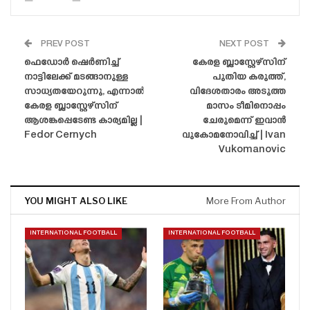
PREV POST
NEXT POST
ഫെഡോർ ഷെർണിച്ച്
കേരള ബ്ലാസ്റ്റേഴ്‌സിന്
നാട്ടിലേക്ക് മടങ്ങാനുള്ള
പുതിയ കരുത്ത്,
സാധ്യതയേറുന്നു, എന്നാൽ
വിദേശതാരം അടുത്ത
കേരള ബ്ലാസ്റ്റേഴ്‌സിന്
മാസം ടീമിനൊപ്പം
ആശങ്കപ്പെടേണ്ട കാര്യമില്ല |
ചേരുമെന്ന് ഇവാൻ
Fedor Cernych
വുകോമനോവിച്ച് | Ivan
Vukomanovic
YOU MIGHT ALSO LIKE
More From Author
INTERNATIONAL FOOTBALL
INTERNATIONAL FOOTBALL