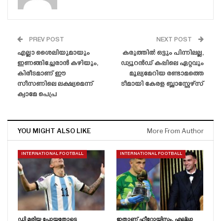
PREV POST
NEXT POST
എല്ലാ ശൈലിയുമായും
കരുത്തിൽ ഒട്ടും പിന്നിലല്ല,
ഇണങ്ങിച്ചേരാൻ കഴിയും,
ഡ്യൂറൻഡ് കപ്പിലെ ഏറ്റവും
കിരീടമാണ് ഈ
മൂല്യമേറിയ രണ്ടാമത്തെ
സീസണിലെ ലക്ഷ്യമെന്ന്
ടീമായി കേരള ബ്ലാസ്റ്റേഴ്‌സ്
ക്വാമേ പെപ്ര
YOU MIGHT ALSO LIKE
More From Author
INTERNATIONAL FOOTBALL
INTERNATIONAL FOOTBALL
ഡി മരിയ പോയതോടെ
ഇതാണ് ഹീറോയിസം, എല്ലാ