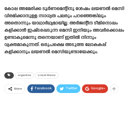
കോപ്പ അമേരിക്ക ടൂർണമെന്റിനു ശേഷം ലയണൽ മെസി
വിരമിക്കാനുള്ള സാധ്യത പലരും പറഞ്ഞെങ്കിലും
അതൊന്നും യാഥാർഥ്യമായില്ല. അർജന്റീന ടീമിനൊപ്പം
കളിക്കാൻ ഇഷ്‌ടപ്പെടുന്ന മെസി ഇനിയും അവർക്കൊപ്പം
ഉണ്ടാകുമെന്നു തന്നെയാണ് ഇതിൽ നിന്നും
വ്യക്തമാകുന്നത്. ഒരുപക്ഷെ അടുത്ത ലോകകപ്പ്
കളിക്കാനും ലയണൽ മെസിയുണ്ടായേക്കും.
Argentina
Lionel Messi
Facebook
Twitter
Google+
Share