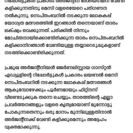
റിപ്പോർട്ടുകൾ പ്രകാരം അർജന്റീന ദേശീയടീമിന് വേണ്ടി
കളിക്കുന്നതിനു മെസി വളരെയേറെ പരിഗണന
നൽകുന്നു. സെപ്‌തംബറിൽ നടക്കുന്ന ലോകകപ്പ്
യോഗ്യത മത്സരത്തിൽ ഇറങ്ങാൻ തന്നെയാണ് താരം
ലക്‌ഷ്യം വെക്കുന്നത്. പരിക്കിൽ നിന്നും
മോചിതനായിക്കൊണ്ടിരിക്കുന്ന താരം സെപ്‌തംബറിൽ
കളിക്കാനിറങ്ങാൻ വേണ്ടിയുള്ള തയ്യാറെടുപ്പുകളാണ്
നടത്തിക്കൊണ്ടിരിക്കുന്നത്.
പ്രമുഖ അർജന്റീനിയൻ ജേർണലിസ്റ്റായ ഗാസ്‌റ്റൻ
എഡ്യൂളിന്റെ റിപ്പോർട്ടുകൾ പ്രകാരം ലയണൽ മെസി
സെപ്‌തംബറിൽ നടക്കുന്ന ലോകകപ്പ് മത്സരങ്ങൾ
ആകുമ്പോഴേക്കും പൂർണമായും ഫിറ്റ്നസ്
വീണ്ടെടുക്കുക തന്നെ ചെയ്യും. താരത്തിന്റെ എല്ലാ
പ്രവർത്തനങ്ങളും വളരെ കൃത്യമായാണ് മുന്നോട്ടു
പോകുന്നതെന്നും ഒരു മാസം മുന്നിലുള്ളതിനാൽ
അർജന്റീനക്ക് വേണ്ടി കളിക്കുമെന്നും അദ്ദേഹം
വ്യക്തമാക്കുന്നു.