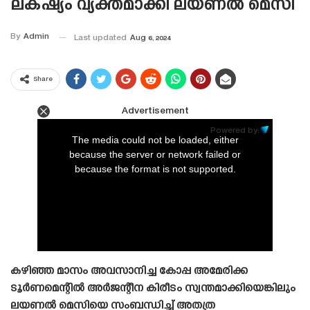
ലക്‌ഷ്യം വ്യക്തമാക്കി ലയണൽ മെസി
By
Admin
Last updated
Aug 6, 2024
Share
Advertisement
This
is
Powered by:
a
The media could not be loaded, either
modal
window.
because the server or network failed or
because the format is not supported.
കഴിഞ്ഞ മാസം അവസാനിച്ച കോപ്പ അമേരിക്ക
ടൂർണമെന്റിൽ അർജന്റീന കിരീടം സ്വന്തമാക്കിയെങ്കിലും
ലയണൽ മെസിയെ സംബന്ധിച്ച് അതത്ര