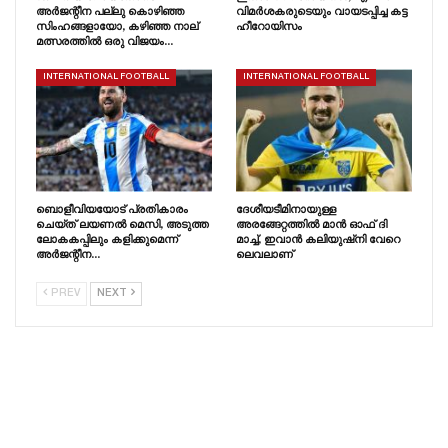
അർജന്റീന പല്ലു കൊഴിഞ്ഞ
വിമർശകരുടെയും വായടപ്പിച്ച കട്ട
സിംഹങ്ങളായോ, കഴിഞ്ഞ നാല്
ഹീറോയിസം
മത്സരത്തിൽ ഒരു വിജയം…
INTERNATIONAL FOOTBALL
INTERNATIONAL FOOTBALL
ബൊളീവിയയോട് പ്രതികാരം
ദേശീയടീമിനായുള്ള
ചെയ്‌ത്‌ ലയണൽ മെസി, അടുത്ത
അരങ്ങേറ്റത്തിൽ മാൻ ഓഫ് ദി
ലോകകപ്പിലും കളിക്കുമെന്ന്
മാച്ച്, ഇവാൻ കലിയുഷ്‌നി വേറെ
അർജന്റീന…
ലെവലാണ്
PREV
NEXT