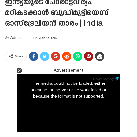
ഇന്ത്യയുടെ പോരാട്ടവീര്യം,
മറികടക്കാൻ ബുദ്ധിമുട്ടിയെന്ന്
ഓസ്‌ട്രേലിയൻ താരം | India
By
Admin
On
Jan 15, 2024
Share
Advertisement
This
is
Powered by:
a
The media could not be loaded, either
modal
window.
because the server or network failed or
because the format is not supported.