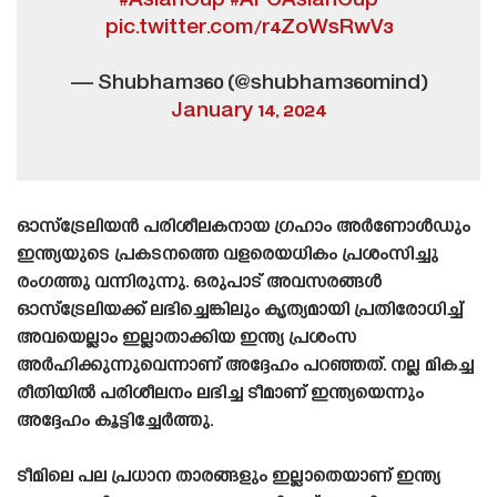
#AsianCup
#AFCAsianCup
pic.twitter.com/r4ZoWsRwV3
— Shubham360 (@shubham360mind)
January 14, 2024
ഓസ്‌ട്രേലിയൻ പരിശീലകനായ ഗ്രഹാം അർണോൾഡും
ഇന്ത്യയുടെ പ്രകടനത്തെ വളരെയധികം പ്രശംസിച്ചു
രംഗത്തു വന്നിരുന്നു. ഒരുപാട് അവസരങ്ങൾ
ഓസ്‌ട്രേലിയക്ക് ലഭിച്ചെങ്കിലും കൃത്യമായി പ്രതിരോധിച്ച്
അവയെല്ലാം ഇല്ലാതാക്കിയ ഇന്ത്യ പ്രശംസ
അർഹിക്കുന്നുവെന്നാണ് അദ്ദേഹം പറഞ്ഞത്. നല്ല മികച്ച
രീതിയിൽ പരിശീലനം ലഭിച്ച ടീമാണ് ഇന്ത്യയെന്നും
അദ്ദേഹം കൂട്ടിച്ചേർത്തു.
ടീമിലെ പല പ്രധാന താരങ്ങളും ഇല്ലാതെയാണ് ഇന്ത്യ