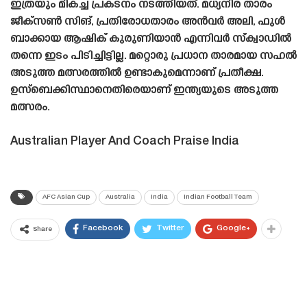
ഇത്രയും മികച്ച പ്രകടനം നടത്തിയത്. മധ്യനിര താരം
ജീക്സൺ സിങ്, പ്രതിരോധതാരം അൻവർ അലി, ഫുൾ
ബാക്കായ ആഷിക് കുരുണിയാൻ എന്നിവർ സ്‌ക്വാഡിൽ
തന്നെ ഇടം പിടിച്ചിട്ടില്ല. മറ്റൊരു പ്രധാന താരമായ സഹൽ
അടുത്ത മത്സരത്തിൽ ഉണ്ടാകുമെന്നാണ് പ്രതീക്ഷ.
ഉസ്ബെക്കിസ്ഥാനെതിരെയാണ് ഇന്ത്യയുടെ അടുത്ത
മത്സരം.
Australian Player And Coach Praise India
AFC Asian Cup
Australia
India
Indian Football Team
Facebook
Twitter
Google+
Share