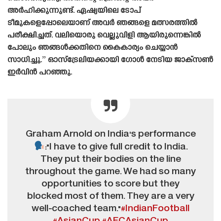
അർഹിക്കുന്നുണ്ട്. ഏഷ്യയിലെ ടോപ്
ടീമുകളെപ്പോലെയാണ് അവർ ഞങ്ങളെ മത്സരത്തിൽ
പരീക്ഷിച്ചത്. വലിയൊരു വെല്ലുവിളി ആയിരുന്നെങ്കിൽ
പോലും ഞങ്ങൾക്കതിനെ കൈകാര്യം ചെയ്യാൻ
സാധിച്ചു.” ഓസ്‌ട്രേലിയക്കായി ഗോൾ നേടിയ ജാക്‌സൺ
ഇർവിൻ പറഞ്ഞു.
Graham Arnold on India's performance
:"I have to give full credit to India.
They put their bodies on the line
throughout the game. We had so many
opportunities to score but they
blocked most of them. They are a very
well-coached team."
#IndianFootball