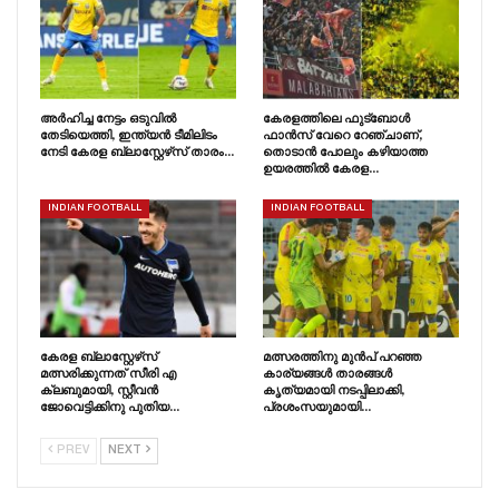
അർഹിച്ച നേട്ടം ഒടുവിൽ
കേരളത്തിലെ ഫുട്ബോൾ
തേടിയെത്തി, ഇന്ത്യൻ ടീമിലിടം
ഫാൻസ്‌ വേറെ റേഞ്ചാണ്,
നേടി കേരള ബ്ലാസ്റ്റേഴ്‌സ് താരം…
തൊടാൻ പോലും കഴിയാത്ത
ഉയരത്തിൽ കേരള…
INDIAN FOOTBALL
INDIAN FOOTBALL
കേരള ബ്ലാസ്റ്റേഴ്‌സ്
മത്സരത്തിനു മുൻപ് പറഞ്ഞ
മത്സരിക്കുന്നത് സീരി എ
കാര്യങ്ങൾ താരങ്ങൾ
ക്ലബുമായി, സ്റ്റീവൻ
കൃത്യമായി നടപ്പിലാക്കി,
ജോവെട്ടിക്കിനു പുതിയ…
പ്രശംസയുമായി…
PREV
NEXT