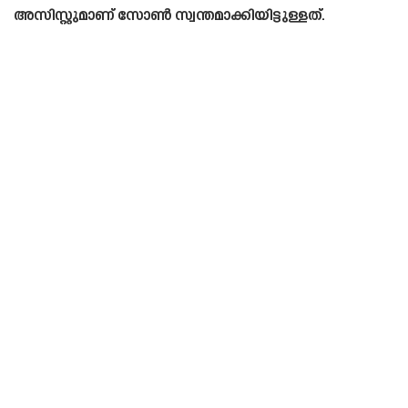
അസിസ്റ്റുമാണ് സോൺ സ്വന്തമാക്കിയിട്ടുള്ളത്.