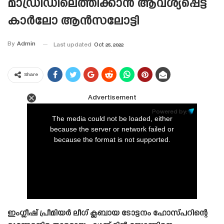
മാഡ്രിഡിലെത്തിക്കാൻ ആവശ്യപ്പെട്ട്
കാർലോ ആൻസലോട്ടി
By
Admin
Last updated
Oct 25, 2022
Share
Advertisement
This
is
Powered by:
a
The media could not be loaded, either
modal
window.
because the server or network failed or
because the format is not supported.
ഇംഗ്ലീഷ് പ്രീമിയർ ലീഗ് ക്ലബായ ടോട്ടനം ഹോസ്‌പറിന്റെ