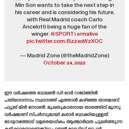
Min Son wants to take the next step in
his career and is considering his future,
with Real Madrid coach Carlo
Ancelotti being a huge fan of the
winger.
@SPORT1
#rmalive
pic.twitter.com/Bzz40WzXOC
— Madrid Zone (@theMadridZone)
October 24, 2022
ഈ വർഷത്തെ ബാലൺ ഡി ഓർ റാങ്കിങ്ങിൽ
പതിനൊന്നാം സ്ഥാനത്ത് എത്താൻ കഴിഞ്ഞ താരമാണ്
ഹ്യുങ് മിൻ സോൺ. മുപ്പതുകാരനായ താരത്തിന് മൂന്നു
വർഷമാണ് സ്‌പർസുമായി കരാർ ബാക്കിയുള്ളത്.
ടോട്ടനത്തോട് വളരെയധികം ആത്മാർഥത പുലർത്തുന്ന