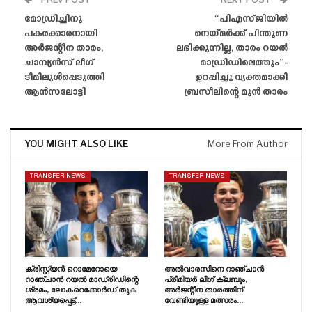
PREV POST
NEXT POST
മോഡ്രിച്ചിനു
“പിഎസ്‌ജിയിൽ
പകരക്കാരനായി
നെയ്‌മർക്ക് പിന്തുണ
അർജന്റീന താരം,
ലഭിക്കുന്നില്ല, താരം റയൽ
ചാമ്പ്യൻസ് ലീഗ്
മാഡ്രിഡിലെത്തും”-
ടീമിലുൾപ്പെടുത്തി
ഉറപ്പിച്ചു വ്യക്തമാക്കി
ആൻസലോട്ടി
ബ്രസീലിന്റെ മുൻ താരം
YOU MIGHT ALSO LIKE
More From Author
TRANSFER NEWS
TRANSFER NEWS
ക്രിസ്റ്റ്യൻ റൊമേറോയെ
അൽവാരസിനെ റാഞ്ചാൻ
റാഞ്ചാൻ റയൽ മാഡ്രിഡിന്റെ
പ്രീമിയർ ലീഗ് ക്ലബും,
ശ്രമം, ലോകറെക്കോർഡ് തുക
അർജന്റീന താരത്തിന്
ആവശ്യപ്പെട്ട്…
വേണ്ടിയുള്ള മത്സരം…