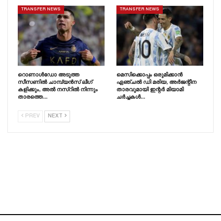
TRANSFER NEWS
TRANSFER NEWS
റൊണാൾഡോ അടുത്ത
മെസിക്കൊപ്പം ഒരുമിക്കാൻ
സീസണിൽ ചാമ്പ്യൻസ് ലീഗ്
ഏഞ്ചൽ ഡി മരിയ, അർജന്റീന
കളിക്കും, അൽ നസ്റിൽ നിന്നും
താരവുമായി ഇന്റർ മിയാമി
താരത്തെ…
ചർച്ചകൾ…
PREV
NEXT