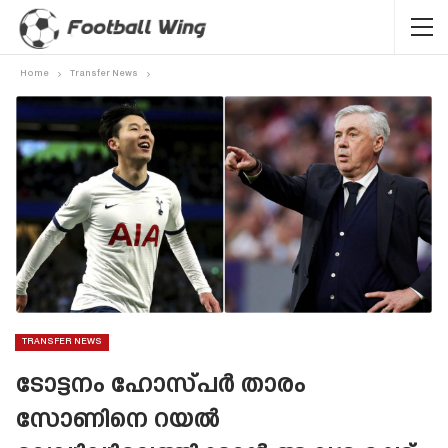
Home
Transfer News
TRANSFER NEWS
ടോട്ടനം ഹോസ്‌പർ താരം
സോണിനെ റയൽ