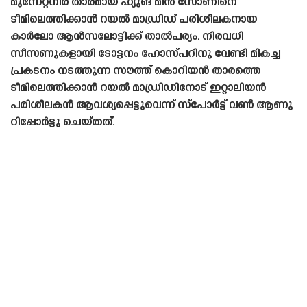
മുന്നേറ്റനിര താരമായ ഹ്യുങ് മിൻ സോണിനെ
ടീമിലെത്തിക്കാൻ റയൽ മാഡ്രിഡ് പരിശീലകനായ
കാർലോ ആൻസലോട്ടിക്ക് താൽപര്യം. നിരവധി
സീസണുകളായി ടോട്ടനം ഹോസ്‌പറിനു വേണ്ടി മികച്ച
പ്രകടനം നടത്തുന്ന സൗത്ത് കൊറിയൻ താരത്തെ
ടീമിലെത്തിക്കാൻ റയൽ മാഡ്രിഡിനോട് ഇറ്റാലിയൻ
പരിശീലകൻ ആവശ്യപ്പെട്ടുവെന്ന് സ്പോർട്ട് വൺ ആണു
റിപ്പോർട്ടു ചെയ്‌തത്‌.