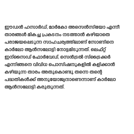
ഈഡൻ ഹസാർഡ്, മാർകോ അസെൻസിയോ എന്നീ
താരങ്ങൾ മികച്ച പ്രകടനം നടത്താൻ കഴിയാതെ
പരാജയപ്പെടുന്ന സാഹചര്യത്തിലാണ് സോണിനെ
കാർലോ ആൻസലോട്ടി നോട്ടമിടുന്നത്. ലെഫ്റ്റ്
ഇന്സൈഡ് ഫോർവേഡ്, സെൻട്രൽ സ്‌ട്രൈക്കർ
എന്നിങ്ങനെ വിവിധ പൊസിഷനുകളിൽ കളിക്കാൻ
കഴിയുന്ന താരം അതുകൊണ്ടു തന്നെ തന്റെ
പദ്ധതികൾക്ക് അനുയോജ്യനാണെന്നാണ് കാർലോ
ആൻസലോട്ടി കരുതുന്നത്.