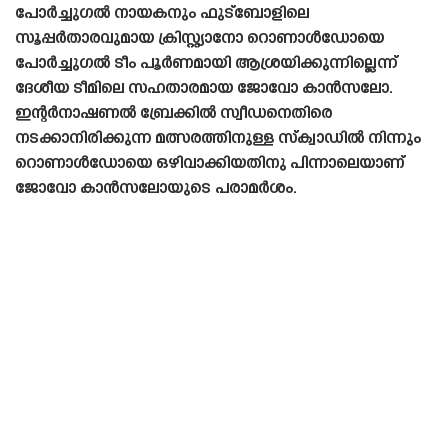
പോർച്ചുഗൽ നായകനും ഫുട്ബോളിലെ
സൂപ്പർതാരവുമായ ക്രിസ്റ്റ്യാനോ റൊണാൾഡോയെ
പോർച്ചുഗൽ ടീം പൂർണമായി ആശ്രയിക്കുന്നില്ലെന്ന്
ദേശീയ ടീമിലെ സഹതാരമായ ജോവോ കാൻസലോ.
ഇന്റർനാഷണൽ ബ്രേക്കിൽ സ്വീഡനെതിരെ
നടക്കാനിരിക്കുന്ന മത്സരത്തിനുള്ള സ്‌ക്വാഡിൽ നിന്നും
റൊണാൾഡോയെ ഒഴിവാക്കിയതിനു പിന്നാലെയാണ്
ജോവോ കാൻസലോയുടെ പരാമർശം.