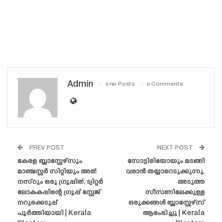
Admin
3761 Posts
0 Comments
PREV POST
NEXT POST
കേരള ബ്ലാസ്റ്റേഴ്‌സും
സോട്ടിരിയോയും മടങ്ങി
മാഞ്ചസ്റ്റർ സിറ്റിയും അൽ
വരാൻ തയ്യാറെടുക്കുന്നു,
നസ്‌റും ഒരു ഗ്രൂപ്പിൽ, ട്വിറ്റർ
അടുത്ത
ലോകകപ്പിന്റെ ഗ്രൂപ്പ് സ്റ്റേജ്
സീസണിലേക്കുള്ള
നറുക്കെടുപ്പ്
ഒരുക്കങ്ങൾ ബ്ലാസ്റ്റേഴ്‌സ്
പൂർത്തിയായി | Kerala
ആരംഭിച്ചു | Kerala