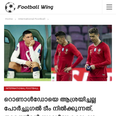
Home
International Football
INTERNATIONAL FOOTBALL
റൊണാൾഡോയെ ആശ്രയിച്ചല്ല
പോർച്ചുഗൽ ടീം നിൽക്കുന്നത്,