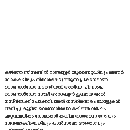
കഴിഞ്ഞ സീസണിൽ മാഞ്ചസ്റ്റർ യുണൈറ്റഡിലും ഖത്തർ
ലോകകപ്പിലും നിരാശപ്പെടുത്തുന്ന പ്രകടനമാണ്
റൊണാൾഡോ നടത്തിയത്. അതിനു പിന്നാലെ
റൊണാൾഡോ സൗദി അറേബ്യൻ ക്ലബായ അൽ
നസ്റിലേക്ക് ചേക്കേറി. അൽ നസ്‌റിനൊപ്പം ഗോളുകൾ
അടിച്ചു കൂട്ടിയ റൊണാൾഡോ കഴിഞ്ഞ വർഷം
ഏറ്റവുമധികം ഗോളുകൾ കുറിച്ച താരമെന്ന നേട്ടവും
സ്വന്തമാക്കിയെങ്കിലും കാൻസലോ അതൊന്നും