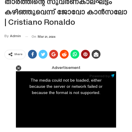
താരത്തിന്റെ സുവർണകാലഘട്ടം
കഴിഞ്ഞുവെന്ന് ജോവോ കാൻസലോ
| Cristiano Ronaldo
By
Admin
On
Mar 21, 2024
Share
Advertisement
This
is
Powered by:
a
The media could not be loaded, either
modal
window.
because the server or network failed or
because the format is not supported.