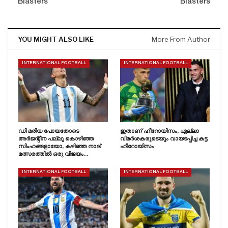
Blasters
Blasters
YOU MIGHT ALSO LIKE
More From Author
INTERNATIONAL FOOTBALL
INTERNATIONAL FOOTBALL
ഡി മരിയ പോയതോടെ
ഇതാണ് ഹീറോയിസം, എല്ലാ
അർജന്റീന പല്ലു കൊഴിഞ്ഞ
വിമർശകരുടെയും വായടപ്പിച്ച കട്ട
സിംഹങ്ങളായോ, കഴിഞ്ഞ നാല്
ഹീറോയിസം
മത്സരത്തിൽ ഒരു വിജയം…
INTERNATIONAL FOOTBALL
INTERNATIONAL FOOTBALL