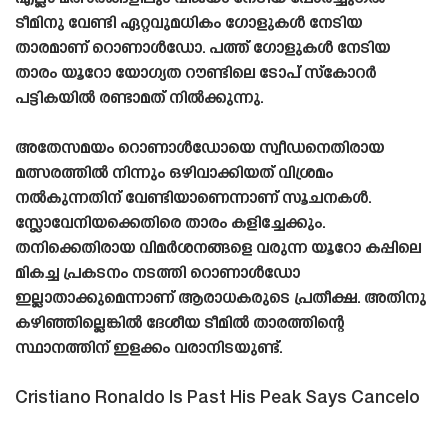
ടീമിനു വേണ്ടി ഏറ്റവുമധികം ഗോളുകൾ നേടിയ
താരമാണ് റൊണാൾഡോ. പത്ത് ഗോളുകൾ നേടിയ
താരം യൂറോ യോഗ്യത റൗണ്ടിലെ ടോപ് സ്‌കോറർ
പട്ടികയിൽ രണ്ടാമത് നിൽക്കുന്നു.
അതേസമയം റൊണാൾഡോയെ സ്വീഡനെതിരായ
മത്സരത്തിൽ നിന്നും ഒഴിവാക്കിയത് വിശ്രമം
നൽകുന്നതിന് വേണ്ടിയാണെന്നാണ് സൂചനകൾ.
സ്ലോവേനിയക്കെതിരെ താരം കളിച്ചേക്കും.
തനിക്കെതിരായ വിമർശനങ്ങളെ വരുന്ന യൂറോ കപ്പിലെ
മികച്ച പ്രകടനം നടത്തി റൊണാൾഡോ
ഇല്ലാതാക്കുമെന്നാണ് ആരാധകരുടെ പ്രതീക്ഷ. അതിനു
കഴിഞ്ഞില്ലെങ്കിൽ ദേശീയ ടീമിൽ താരത്തിന്റെ
സ്ഥാനത്തിന് ഇളക്കം വരാനിടയുണ്ട്.
Cristiano Ronaldo Is Past His Peak Says Cancelo