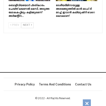
ബൊളീവിയയോട് പ്രതികാരം
ദേശീയടീമിനായുള്ള
ചെയ്‌ത്‌ ലയണൽ മെസി, അടുത്ത
അരങ്ങേറ്റത്തിൽ മാൻ ഓഫ് ദി
ലോകകപ്പിലും കളിക്കുമെന്ന്
മാച്ച്, ഇവാൻ കലിയുഷ്‌നി വേറെ
അർജന്റീന…
ലെവലാണ്
PREV
NEXT
Privacy Policy
Terms And Conditions
Contact Us
© 2022 - All Rights Reserved.