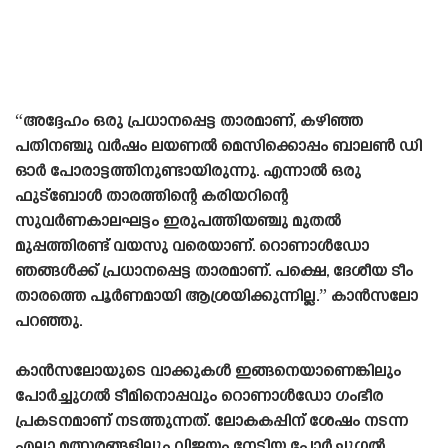
“അദ്ദേഹം ഒരു പ്രധാനപ്പെട്ട താരമാണ്, കഴിഞ്ഞ
പതിനഞ്ചു വർഷം ലയണൽ മെസിക്കൊപ്പം ബാലൺ ഡി
ഓർ പോരാട്ടത്തിനുണ്ടായിരുന്നു. എന്നാൽ ഒരു
ഫുട്ബോൾ താരത്തിന്റെ കരിയറിന്റെ
സുവർണകാലഘട്ടം ഇരുപത്തിയഞ്ചു മുതൽ
മുപ്പത്തിരണ്ട് വയസു വരെയാണ്. റൊണാൾഡോ
ഞങ്ങൾക്ക് പ്രധാനപ്പെട്ട താരമാണ്. പക്ഷെ, ദേശീയ ടീം
താരത്തെ പൂർണമായി ആശ്രയിക്കുന്നില്ല.” കാൻസലോ
പറഞ്ഞു.
കാൻസലോയുടെ വാക്കുകൾ ഇങ്ങനെയാണെങ്കിലും
പോർച്ചുഗൽ ടീമിനൊപ്പവും റൊണാൾഡോ ഗംഭീര
പ്രകടനമാണ് നടത്തുന്നത്. ലോകകപ്പിന് ശേഷം നടന്ന
എല്ലാ മത്സരങ്ങളിലും വിജയം നേടിയ പോർച്ചുഗൽ