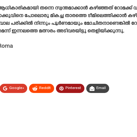
കാരികമായി തന്നെ സ്വന്തമാക്കാൻ കഴിഞ്ഞത് റോമക്ക് 
ക്കുവിനെ പോലൊരു മികച്ച താരത്തെ ടീമിലെത്തിക്കാൻ കഴി
 ഡിബാല പരിക്കിൽ നിന്നും പൂർണമായും മോചിതനാണെങ്കി
മെന്ന് ഇന്നലത്തെ മത്സരം അടിവരയിട്ടു തെളിയിക്കുന്നു.
 Roma
Google+
ReddIt
Pinterest
Email