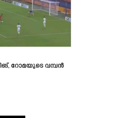
്ലിങ്, റോമയുടെ വമ്പൻ