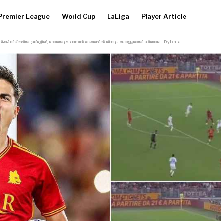
Premier League
World Cup
LaLiga
Player Article
ിക്ക് വീഴ്ത്തിയ ഡ്രിബ്ലിങ്, റോമയുടെ വമ്പൻ ജയത്തിൽ മിന്നും ഗോളുമായി ഡിബാല | Dybala