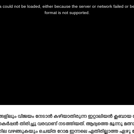
 could not be loaded, either because the server or network failed or b
format is not supported.
ങളിലും വിജയം നേടാൻ കഴിയാതിരുന്ന ഇറ്റാലിയൻ ക്ലബായ
പ്പൻ തിരിച്ചു വരവാണ് നടത്തിയത്. ആദ്യത്തെ മൂന്നു മത്സ
ല വഴങ്ങുകയും ചെയ്‌ത റോമ ഇന്നലെ എതിരില്ലാത്ത ഏഴു