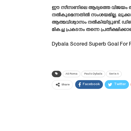
ഈ സീസണിലെ ആദ്യത്തെ വിജയം ആധി
നൽകുമെന്നതിൽ സംശയമില്ല. ലുക്കാ
ആത്മവിശ്വാസം നൽകിയിട്ടുണ്ട്.
മികച്ച പ്രകടനം തന്നെ പ്രതീക്ഷിക്കാ
Dybala Scored Superb Goal For
AS Roma
Paulo Dybala
Serie A
Facebook
Twitter
Share