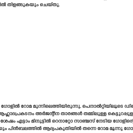
ൽ തിളങ്ങുകയും ചെയ്‌തു.
ടെ ഗോളിൽ റോമ മുന്നിലെത്തിയിരുന്നു. പെനാൽറ്റിയിലൂടെ 
ദപ്രകടനം അർജന്റീന താരങ്ങൾ തമ്മിലുള്ള കെട്ടുറപ്പുള
ശേഷം എട്ടാം മിനുട്ടിൽ റെനാറ്റോ സാഞ്ചസ്‌ നേടിയ ഗോളിന്റെയ
െയും പിൻബലത്തിൽ ആദ്യപകുതിയിൽ തന്നെ റോമ മൂന്നു ഗോളുക