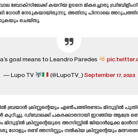
ച ഡിബാല ബോക്‌സിലേക്ക് കയറിയ ഉടനെ മികച്ചൊരു ഡ്രിബിളിം
ക്കി ഗോൾ നേടുകയായിരുന്നു. അതിനു പിന്നാലെ അറുപത്തിന
ുകയും ചെയ്‌തു.
a’s goal means to Leandro Paredes
pic.twitte
— Lupo TV
(@LupoTV_)
September 17, 2023
്ടിൽ ബ്രയാൻ ക്രിസ്റ്റന്റെയും എൺപത്തിരണ്ടാം മിനുട്ടി
 കുറിച്ചു. ഡിബാലക്ക് പകരക്കാരനായി ഇറങ്ങിയ ആന്ദ്രേ 
ിനുട്ടിൽ ക്രിസ്റ്റന്റെയുടെ അസിസ്റ്റിൽ ജിയാൻലൂക്ക മ
 ഗോളും രണ്ട് അസിസ്റ്റും നൽകിയ ക്രിസ്റ്റന്റെയും മത്സരത്