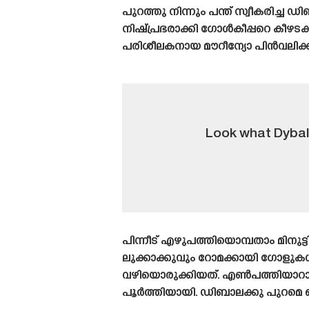
പുറത്തു നിന്നും പന്ത് സ്വീകരിച്
നിഷ്പ്രഭരാക്കി ഗോൾകീപ്പറെ കീഴട
പരിശീലകനായ മൗറീന്യോ പിൻവലിക്ക
Look what Dybal
പിന്നീട് എഴുപത്തിയൊമ്പതാം മിനുട
ലുക്കാക്കുവും റോമക്കായി ഗോളുകൾ
വഴിയൊരുക്കിയത്. എൺപത്തിയാറാം മ
പൂർത്തിയായി. ഡിബാലക്കു പുറമെ ഒരു