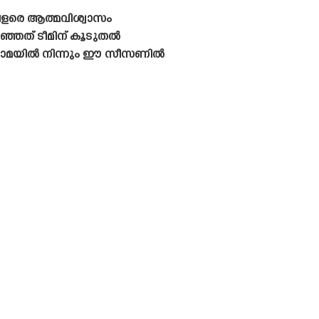
വളരെ ആത്മവിശ്വാസം
ഞ്ഞത് ടീമിന് കൂടുതൽ
ൽ റോമയിൽ നിന്നും ഈ സീസണിൽ