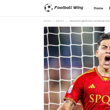
Home
Home
Serie A
ബോക്‌സിനുള്ളിൽ രണ്ടു താരങ്ങളെ ഒറ്റയട