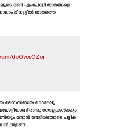
ഗിലൂടെ രണ്ട് എംപോളി താരങ്ങളെ
ാലാം മിനുട്ടിൽ താരത്തെ
r.com/doO706OZoi
ൽ പുതിയ സൈനിങായ റൊമേലു
ബെലോട്ടിയാണ് രണ്ടു ഗോളുകൾക്കും
ാൻസിനിയും ഗോൾ നേടിയതോടെ പട്ടിക
തിൽ തിളങ്ങി.