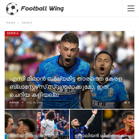
Home
Serie A
SERIE A
എസി മിലാൻ ലക്ഷ്യമിട്ട താരത്തെ കേരള
ബ്ലാസ്റ്റേഴ്‌സ് സ്വന്തമാക്കുമോ, ഇത്
ചെറിയ കളിയല്ല
Admin
Aug 29, 2024
0
അർജന്റീന-ഫ്രാൻസ്
ഇറ്റാലിയൻ ലീഗ് അടക്കി