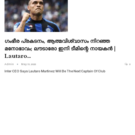
ഗംഭീര പ്രകടനം, ആത്മവിശ്വാസം നിറഞ്ഞ
മനോഭാവം; ലൗടാരോ ഇനി ടീമിന്റെ നായകൻ |
Lautaro…
Admin
May 15, 2023
0
Inter CEO Says Lautaro Martinez Will Be The Next Captain Of Club