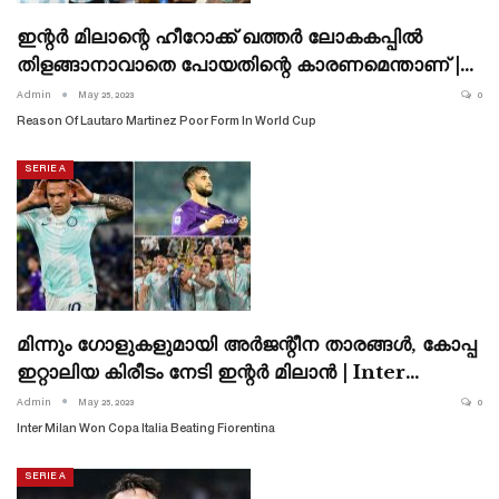
ഇന്റർ മിലാന്റെ ഹീറോക്ക് ഖത്തർ ലോകകപ്പിൽ
തിളങ്ങാനാവാതെ പോയതിന്റെ കാരണമെന്താണ് |…
Admin
May 25, 2023
0
Reason Of Lautaro Martinez Poor Form In World Cup
SERIE A
മിന്നും ഗോളുകളുമായി അർജന്റീന താരങ്ങൾ, കോപ്പ
ഇറ്റാലിയ കിരീടം നേടി ഇന്റർ മിലാൻ | Inter…
Admin
May 25, 2023
0
Inter Milan Won Copa Italia Beating Fiorentina
SERIE A