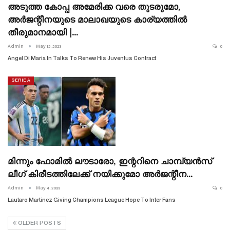
അടുത്ത കോപ്പ അമേരിക്ക വരെ തുടരുമോ,
അർജന്റീനയുടെ മാലാഖയുടെ കാര്യത്തിൽ
തീരുമാനമായി |…
Admin
May 12, 2023
0
Angel Di Maria In Talks To Renew His Juventus Contract
SERIE A
മിന്നും ഫോമിൽ ലൗടാരോ, ഇന്ററിനെ ചാമ്പ്യൻസ്
ലീഗ് കിരീടത്തിലേക്ക് നയിക്കുമോ അർജന്റീന…
Admin
May 4, 2023
0
Lautaro Martinez Giving Champions League Hope To Inter Fans
OLDER POSTS