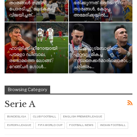
താരങ്ങൾ തമ്മിൽ
ഭരിക്കുന്നത് അർജന്റീന
പോരടിച്ചു, ലോകകപ്പ്
താരങ്ങൾ, കോപ്പ
വിജയിച്ചത്…
അമേരിക്കയിൽ…
ഹാട്രിക്ക് ഹീറോയായി
ലോകഫുട്ബോളിലെ
പൗളോ ഡിബാല,
ഏറ്റവും മികച്ച
രണ്ടാമത്തെ ലോങ്ങ്
സ്‌ട്രൈക്കർമാരിലൊരാൾ,
റേഞ്ചർ ഗോൾ…
ചരിത്രം…
Browsing Category
Serie A
BUNDESLIGA
CLUB FOOTBALL
ENGLISH PREMIER LEAGUE
EUROPA LEAGUE
FIFA WORLD CUP
FOOTBALL NEWS
INDIAN FOOTBALL