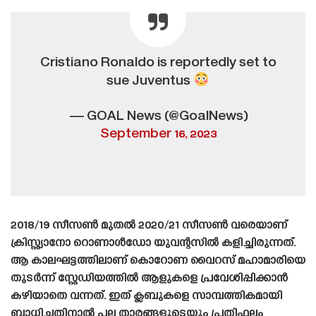
Cristiano Ronaldo is reportedly set to
sue Juventus
— GOAL News (@GoalNews)
September 16, 2023
2018/19 സീസൺ മുതൽ 2020/21 സീസൺ വരെയാണ്
ക്രിസ്റ്റ്യാനോ റൊണാൾഡോ യുവന്റസിൽ കളിച്ചിരുന്നത്.
ആ കാലഘട്ടത്തിലാണ് കൊറോണ വൈറസ് മഹാമാരിയെ
തുടർന്ന് സ്റ്റേഡിയത്തിൽ ആളുകളെ പ്രവേശിപ്പിക്കാൻ
കഴിയാതെ വന്നത്. ഇത് ക്ലബുകളെ സാമ്പത്തികമായി
ബാധിച്ചതിനാൽ പല താരങ്ങളുടെയും പ്രതിഫലം