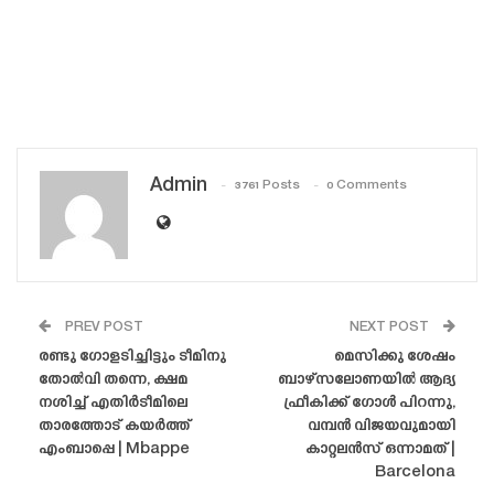
Admin
3761 Posts
0 Comments
PREV POST
NEXT POST
രണ്ടു ഗോളടിച്ചിട്ടും ടീമിനു
മെസിക്കു ശേഷം
തോൽവി തന്നെ, ക്ഷമ
ബാഴ്‌സലോണയിൽ ആദ്യ
നശിച്ച് എതിർടീമിലെ
ഫ്രീകിക്ക് ഗോൾ പിറന്നു,
താരത്തോട് കയർത്ത്
വമ്പൻ വിജയവുമായി
എംബാപ്പെ | Mbappe
കാറ്റലൻസ് ഒന്നാമത് |
Barcelona