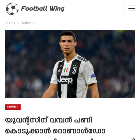
Home
Serie A
SERIE A
യുവന്റസിന് വമ്പൻ പണി
കൊടുക്കാൻ റൊണാൾഡോ