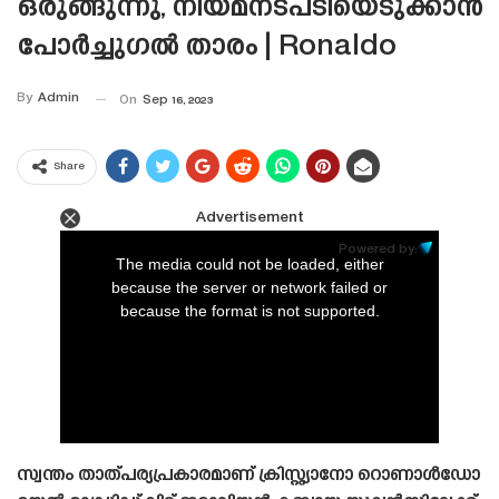
ഒരുങ്ങുന്നു, നിയമനടപടിയെടുക്കാൻ
പോർച്ചുഗൽ താരം | Ronaldo
By
Admin
On
Sep 16, 2023
Share
Advertisement
This
is
Powered by:
a
The media could not be loaded, either
modal
window.
because the server or network failed or
because the format is not supported.
സ്വന്തം താത്പര്യപ്രകാരമാണ് ക്രിസ്റ്റ്യാനോ റൊണാൾഡോ