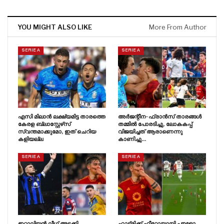
YOU MIGHT ALSO LIKE
More From Author
SERIE A
SERIE A
എസി മിലാൻ ലക്ഷ്യമിട്ട താരത്തെ
അർജന്റീന-ഫ്രാൻസ് താരങ്ങൾ
കേരള ബ്ലാസ്റ്റേഴ്‌സ്
തമ്മിൽ പോരടിച്ചു, ലോകകപ്പ്
സ്വന്തമാക്കുമോ, ഇത് ചെറിയ
വിജയിച്ചത് ആരാണെന്നു
കളിയല്ല
കാണിച്ചു…
SERIE A
SERIE A
ഇറ്റാലിയൻ ലീഗ് അടക്കി
ഹാട്രിക്ക് ഹീറോയായി പൗളോ