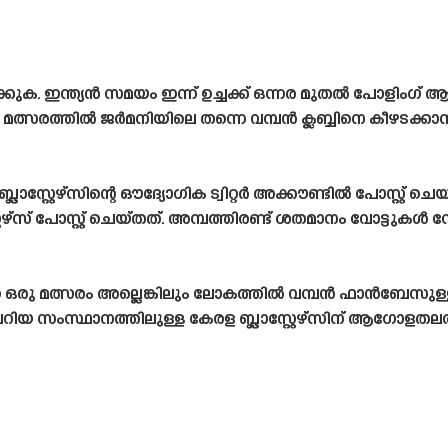
ുക. ഇന്ത്യൻ സമയം ഇന്ന് ഉച്ചക്ക് ഒന്നര മുതൽ പോളിംഗ് 
സരത്തിൽ ജർമനിയിലെ തന്നെ വമ്പൻ ക്ലബ്ബിനെ കീഴടക്കാനുള
്റ്റേഴ്‌സിന്റെ ഔദ്യോഗിക ട്വിറ്റർ അക്കൗണ്ടിൽ പോസ്റ്റ് ചെയ്
ഴ്‌സ് പോസ്റ്റ് ചെയ്‌തത്‌. അമ്പത്തിരണ്ട് ശതമാനം വോട്ടുകൾ ന
 ഒരു മത്സരം അല്ലെങ്കിലും ലോകത്തിൽ വമ്പൻ ഫാൻബേസുള
യ സംസ്ഥാനത്തിലുള്ള കേരള ബ്ലാസ്റ്റേഴ്‌സിന് ആഗോളതലത്ത