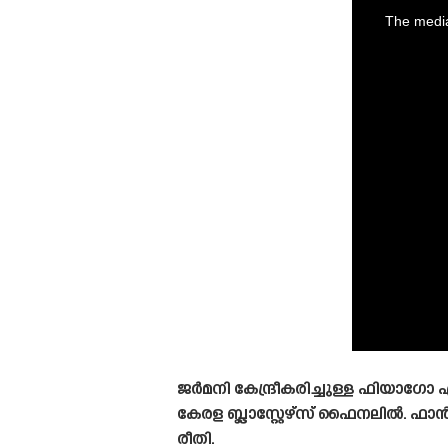
is
a
The media
modal
window.
ജർമനി കേന്ദ്രീകരിച്ചുള്ള ഫിയ
കേരള ബ്ലാസ്റ്റേഴ്‌സ് ഫൈനലിൽ. ഫ
രീതി.