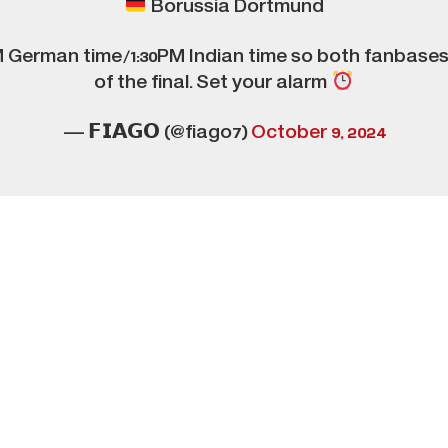
Borussia Dortmund
10AM German time/1:30PM Indian time so both fanbase
of the final. Set your alarm
— 𝗙𝗜𝗔𝗚𝗢 (@fiago7)
October 9, 2024