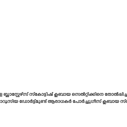
്റ്റേഴ്‌സ് സ്‌കോട്ടിഷ് ക്ലബായ സെൽറ്റിക്കിനെ തോൽപ്പി
 ഡോർട്ട്മുണ്ട് ആരാധകർ പോർച്ചുഗീസ് ക്ലബായ സ്പോർ