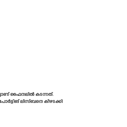
ച്ചാണ് ഫൈനലിൽ കടന്നത്.
ട്ടിങ് ലിസ്ബനെ കീഴടക്കി