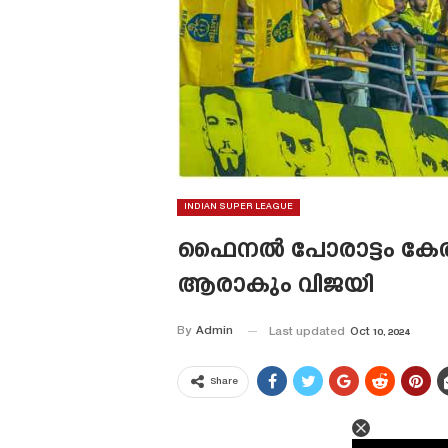
INDIAN SUPER LEAGUE
ഫൈനൽ പോരാട്ടം കേരള ബ
ആരാകും വിജയി
By
Admin
Last updated
Oct 10, 2024
Share
This