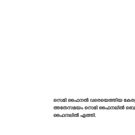
സെമി ഫൈനൽ വരെയെത്തിയ കേരള ബ്ലാസ
അതേസമയം സെമി ഫൈനലിൽ ബൊറൂസിയ
ഫൈനലിൽ എത്തി.