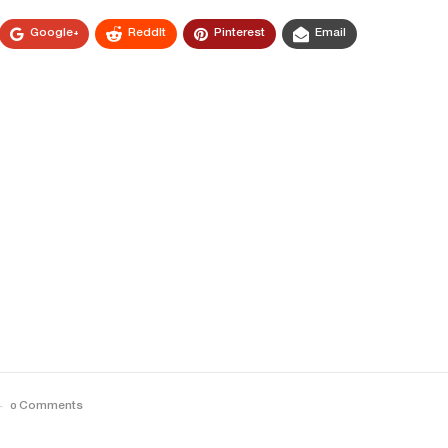
Google+
ReddIt
Pinterest
Email
0 Comments