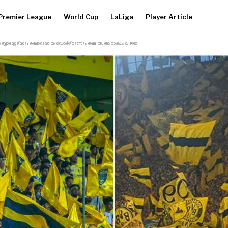
Premier League
World Cup
LaLiga
Player Article
ലാസ്റ്റേഴ്‌സും ബൊറൂസിയ ഡോർട്ട്മുണ്ടും തമ്മിൽ, ആരാകും വിജയി