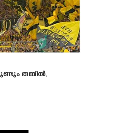
്ടും തമ്മിൽ,