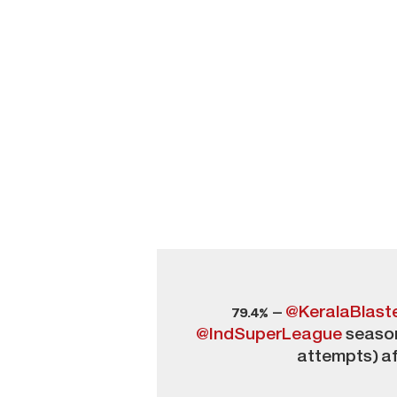
79.4% –
@KeralaBlast
@IndSuperLeague
season,
attempts) af