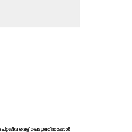
്റ്റജീവ വെളിപ്പെടുത്തിയപ്പോൾ