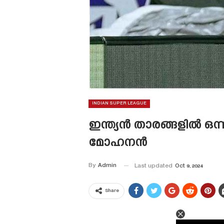
INDIAN SUPER LEAGUE
ഇന്ത്യൻ താരങ്ങളിൽ ഒ
മോഹനൻ
By
Admin
Last updated
Oct 9, 2024
Share
This