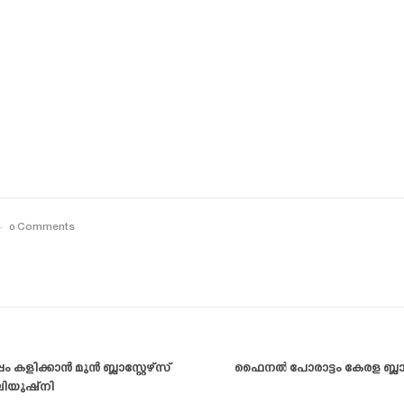
0 Comments
ളിക്കാൻ മുൻ ബ്ലാസ്റ്റേഴ്‌സ്
ഫൈനൽ പോരാട്ടം കേരള ബ്ലാസ
ിയുഷ്‌നി