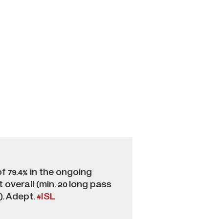
f 79.4% in the ongoing
 overall (min. 20 long pass
). Adept.
#ISL