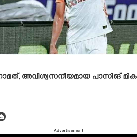
ന്നാമത്, അവിശ്വസനീയമായ പാസിങ് മി
Advertisement