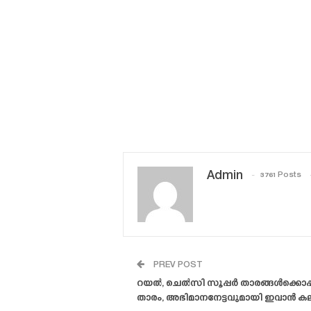
Admin
3761 Posts
PREV POST
റയൽ, ചെൽസി സൂപ്പർ താരങ്ങൾക്കൊപ്പം ക
താരം, അഭിമാനനേട്ടവുമായി ഇവാൻ കല