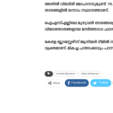
അതിൽ വിബിൻ മോഹനനുമുണ്ട്. 79.4
താരങ്ങളിൽ ഒന്നാം സ്ഥാനത്താണ്.
ഐഎസ്എല്ലിലെ മുഴുവൻ താരങ്ങളെയ
വിദേശതാരങ്ങളായ മൗർത്താഡ ഫാൾ (86
കേരള ബ്ലാസ്റ്റേഴ്‌സ് ജൂനിയർ ടീമിൽ
വ്യക്തമാണ്. മികച്ച പന്തടക്കവും പ
Kerala Blasters
Vibin Mohanan
Facebook
Twitter
Share