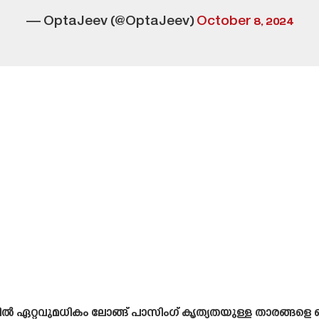
— OptaJeev (@OptaJeev)
October 8, 2024
ിൽ ഏറ്റവുമധികം ലോങ്ങ് പാസിംഗ് കൃത്യതയുള്ള താരങ്ങളെ ഒപ