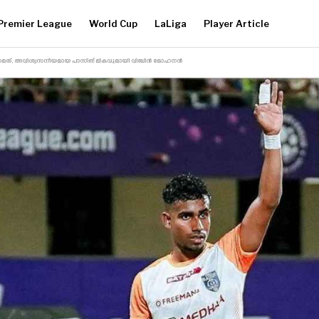
Premier League
World Cup
LaLiga
Player Article
ന്നാമത്, അവിശ്വസനീയമായ പാസിങ് മികവുമായി വിബിൻ മോഹനൻ