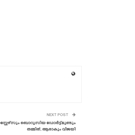
NEXT POST
്റ്റേഴ്‌സും ബൊറൂസിയ ഡോർട്ട്മുണ്ടും
തമ്മിൽ, ആരാകും വിജയി