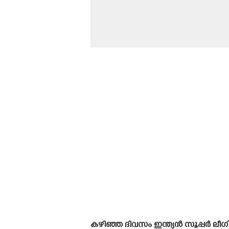
കഴിഞ്ഞ ദിവസം ഇന്ത്യൻ സൂപ്പർ ലീഗ