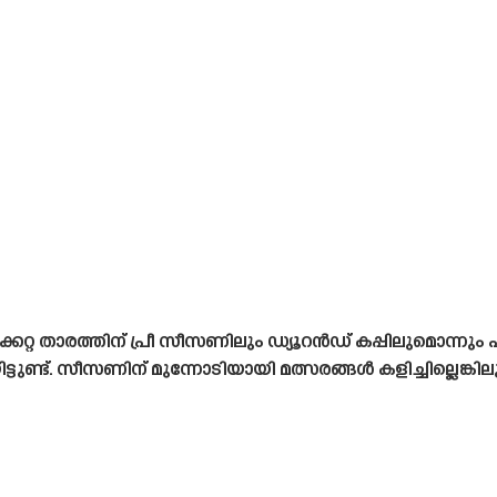
റ താരത്തിന് പ്രീ സീസണിലും ഡ്യൂറൻഡ് കപ്പിലുമൊന്നും പങ്
ിട്ടുണ്ട്. സീസണിന് മുന്നോടിയായി മത്സരങ്ങൾ കളിച്ചില്ലെങ്ക