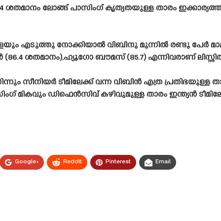
 ശതമാനം ലോങ്ങ് പാസിംഗ് കൃത്യതയുള്ള താരം ഇക്കാര്യത
ും എടുത്തു നോക്കിയാൽ വിബിനു മുന്നിൽ രണ്ടു പേർ മാ
.4 ശതമാനം),ഹ്യൂഗോ ബൗമസ് (85.7) എന്നിവരാണ് ലിസ്റ്റിൽ ഒ
 നിന്നും സീനിയർ ടീമിലേക്ക് വന്ന വിബിൻ എത്ര പ്രതിഭയുള്ള
ാസിംഗ് മികവും ഡിഫെൻസിവ് കഴിവുമുള്ള താരം ഇന്ത്യൻ ടീമിലേക
Google+
ReddIt
Pinterest
Email