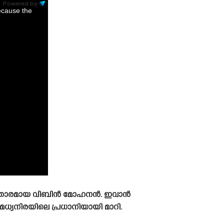
Powered by:
ecause the
ലയാളി താരമായ വിബിൻ മോഹനൻ. ഇവാൻ
 മധ്യനിരയിലെ പ്രധാനിയായി മാറി.