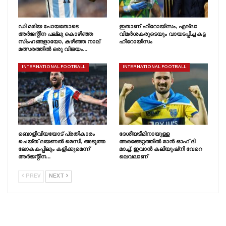
ഡി മരിയ പോയതോടെ
ഇതാണ് ഹീറോയിസം, എല്ലാ
അർജന്റീന പല്ലു കൊഴിഞ്ഞ
വിമർശകരുടെയും വായടപ്പിച്ച കട്ട
സിംഹങ്ങളായോ, കഴിഞ്ഞ നാല്
ഹീറോയിസം
മത്സരത്തിൽ ഒരു വിജയം…
INTERNATIONAL FOOTBALL
INTERNATIONAL FOOTBALL
ബൊളീവിയയോട് പ്രതികാരം
ദേശീയടീമിനായുള്ള
ചെയ്‌ത്‌ ലയണൽ മെസി, അടുത്ത
അരങ്ങേറ്റത്തിൽ മാൻ ഓഫ് ദി
ലോകകപ്പിലും കളിക്കുമെന്ന്
മാച്ച്, ഇവാൻ കലിയുഷ്‌നി വേറെ
അർജന്റീന…
ലെവലാണ്
PREV
NEXT