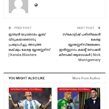
PREV POST
NEXT POST
ഇന്ത്യൻ യുവതാരം ക്ലബ്
സ്‌കോട്ടിഷ് പരിശീലകൻ
വിടുകയാണെന്നു
കേരള
പ്രഖ്യാപിച്ചു, അടുത്ത
ബ്ലാസ്റ്റേഴ്‌സിലേക്കോ,
ലക്‌ഷ്യം കേരള ബ്ലാസ്റ്റേഴ്‌സ്
ഇൻസ്റ്റഗ്രാം കമന്റ് സെഷൻ
| Kerala Blasters
കീഴടക്കി ആരാധകർ | Nick
Montgomery
YOU MIGHT ALSO LIKE
More From Author
INTERNATIONAL FOOTBALL
INTERNATIONAL FOOTBALL