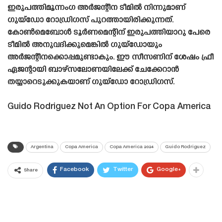
ഇരുപത്തിമൂന്നംഗ അർജന്റീന ടീമിൽ നിന്നുമാണ്
ഗുയ്‌ഡോ റോഡ്രിഗസ് പുറത്തായിരിക്കുന്നത്.
കോൺമെബോൾ ടൂർണമെന്റിന് ഇരുപത്തിയാറു പേരെ
ടീമിൽ അനുവദിക്കുമെങ്കിൽ ഗുയ്ഡോയും
അർജന്റീനക്കൊപ്പമുണ്ടാകും. ഈ സീസണിന് ശേഷം ഫ്രീ
ഏജന്റായി ബാഴ്‌സലോണയിലേക്ക് ചേക്കേറാൻ
തയ്യാറെടുക്കുകയാണ് ഗുയ്‌ഡോ റോഡ്രിഗസ്.
Guido Rodriguez Not An Option For Copa America
Argentina
Copa America
Copa America 2024
Guido Rodriguez
Facebook
Twitter
Google+
Share