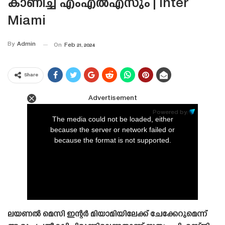
കാണിച്ച് എംഎൽഎസും | Inter
Miami
By
Admin
On
Feb 21, 2024
Share
Advertisement
This
is
Powered by:
a
The media could not be loaded, either
modal
window.
because the server or network failed or
because the format is not supported.
ലയണൽ മെസി ഇന്റർ മിയാമിയിലേക്ക് ചേക്കേറുമെന്ന്