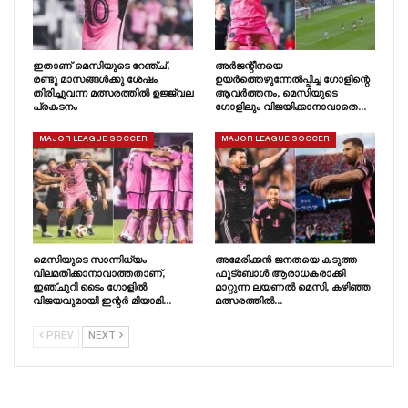
ഇതാണ് മെസിയുടെ റേഞ്ച്,
അർജന്റീനയെ
രണ്ടു മാസങ്ങൾക്കു ശേഷം
ഉയർത്തെഴുന്നേൽപ്പിച്ച ഗോളിന്റെ
തിരിച്ചുവന്ന മത്സരത്തിൽ ഉജ്ജ്വല
ആവർത്തനം, മെസിയുടെ
പ്രകടനം
ഗോളിലും വിജയിക്കാനാവാതെ…
MAJOR LEAGUE SOCCER
MAJOR LEAGUE SOCCER
മെസിയുടെ സാന്നിധ്യം
അമേരിക്കൻ ജനതയെ കടുത്ത
വിലമതിക്കാനാവാത്തതാണ്,
ഫുട്ബോൾ ആരാധകരാക്കി
ഇഞ്ചുറി ടൈം ഗോളിൽ
മാറ്റുന്ന ലയണൽ മെസി, കഴിഞ്ഞ
വിജയവുമായി ഇന്റർ മിയാമി…
മത്സരത്തിൽ…
PREV
NEXT