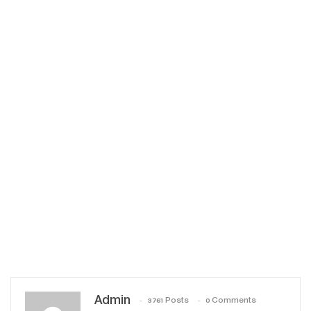
Admin
3761 Posts
0 Comments