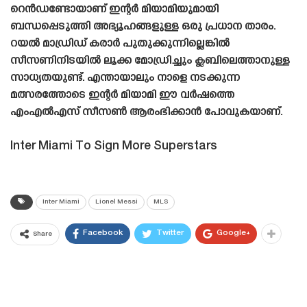
റെൻഡണ്ടോയാണ് ഇന്റർ മിയാമിയുമായി
ബന്ധപ്പെടുത്തി അഭ്യൂഹങ്ങളുള്ള ഒരു പ്രധാന താരം.
റയൽ മാഡ്രിഡ് കരാർ പുതുക്കുന്നില്ലെങ്കിൽ
സീസണിനിടയിൽ ലൂക്ക മോഡ്രിച്ചും ക്ലബിലെത്താനുള്ള
സാധ്യതയുണ്ട്. എന്തായാലും നാളെ നടക്കുന്ന
മത്സരത്തോടെ ഇന്റർ മിയാമി ഈ വർഷത്തെ
എംഎൽഎസ് സീസൺ ആരംഭിക്കാൻ പോവുകയാണ്.
Inter Miami To Sign More Superstars
Inter Miami
Lionel Messi
MLS
Facebook
Twitter
Google+
Share