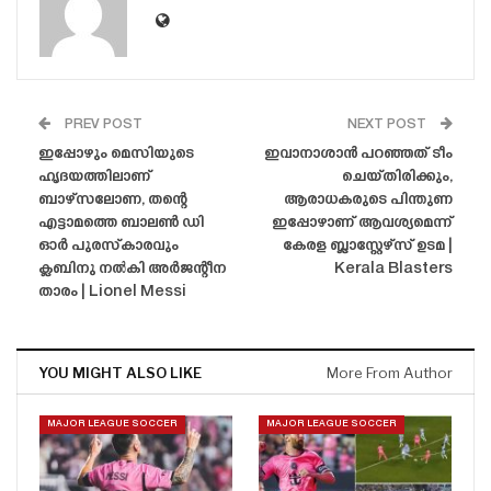
PREV POST
NEXT POST
ഇപ്പോഴും മെസിയുടെ
ഇവാനാശാൻ പറഞ്ഞത് ടീം
ഹൃദയത്തിലാണ്
ചെയ്‌തിരിക്കും,
ബാഴ്‌സലോണ, തന്റെ
ആരാധകരുടെ പിന്തുണ
എട്ടാമത്തെ ബാലൺ ഡി
ഇപ്പോഴാണ് ആവശ്യമെന്ന്
ഓർ പുരസ്‌കാരവും
കേരള ബ്ലാസ്റ്റേഴ്‌സ് ഉടമ |
ക്ലബിനു നൽകി അർജന്റീന
Kerala Blasters
താരം | Lionel Messi
YOU MIGHT ALSO LIKE
More From Author
MAJOR LEAGUE SOCCER
MAJOR LEAGUE SOCCER