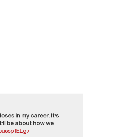
oses in my career. It's
t'll be about how we
/0u65pfELg7