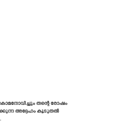
വുകോമനോവിച്ചും തന്റെ രോഷം
ാക്കുന്ന അദ്ദേഹം കൂടുതൽ
.