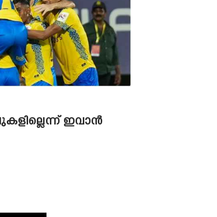
വുകളില്ലെന്ന് ഇവാൻ