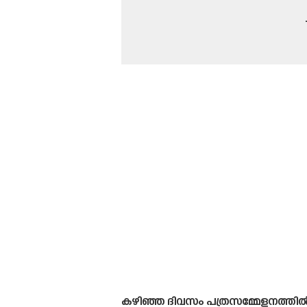
കഴിഞ്ഞ ദിവസം പത്രസമ്മേളനത്തിൽ സം