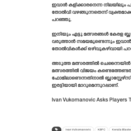
ഇവാൻ കളിക്കാരനെന്ന നിലയിലും പര
തോൽവി വഴങ്ങുന്നതെന്ന് വ്യക്തമാക്
പറഞ്ഞു.
ഇനിയും എട്ടു മത്സരങ്ങൾ കേരള ബ്ല
വരുത്താൻ സമയമുണ്ടെന്നും ഇവാൻ
തോൽവികൾക്ക് ഒഴിവുകഴിവായി പറയാൻ 
അടുത്ത മത്സരത്തിൽ ചെന്നൈയിൻ എഫ
മത്സരത്തിൽ വിജയം കണ്ടെത്തേണ്ടത്
ഫോമിലാണെന്നതിനാൽ ബ്ലാസ്റ്റേഴ്‌
ഇരട്ടിയായി മാറുമെന്നുറപ്പാണ്.
Ivan Vukomanovic Asks Players 
Ivan Vukomanovic
KBFC
Kerala Blaste