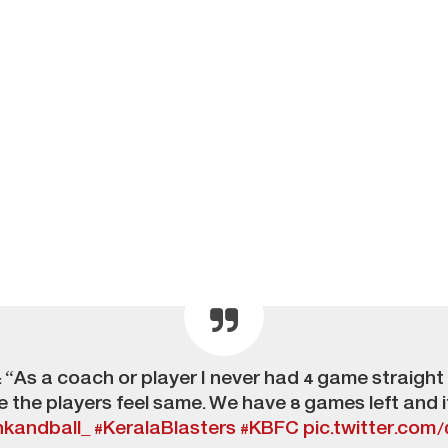
 “As a coach or player I never had 4 game straight l
 the players feel same. We have 8 games left and i
nkandball_
#KeralaBlasters
#KBFC
pic.twitter.com