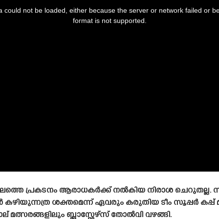
 could not be loaded, either because the server or network failed or b
format is not supported.
സമീപകാലത്തെ പ്രകടനം ആരാധകർക്ക് നൽകിയ നിരാശ ചെറുതല്ല
ിയുന്നത്ര ശക്തമെന്ന് ഏവരും കരുതിയ ടീം സൂപ്പർ കപ്പ് മു
്സരങ്ങളിലും ബ്ലാസ്റ്റേഴ്‌സ് തോൽവി വഴങ്ങി.