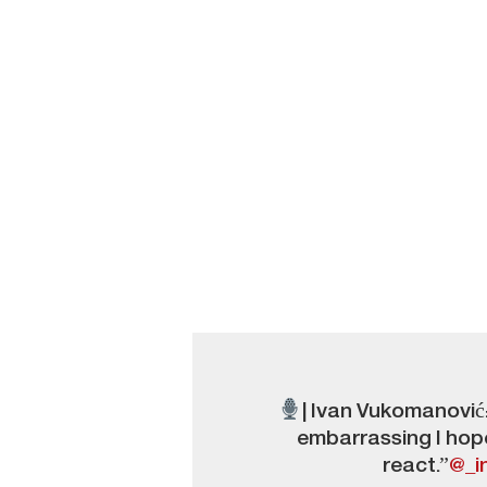
| Ivan Vukomanović:
embarrassing I hope
react.”
@_i