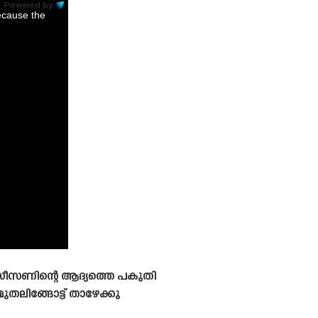
Powered by:
ecause the
. സീസണിന്റെ ആദ്യത്തെ പകുതി
തലിങ്ങോട്ട് താഴേക്കു