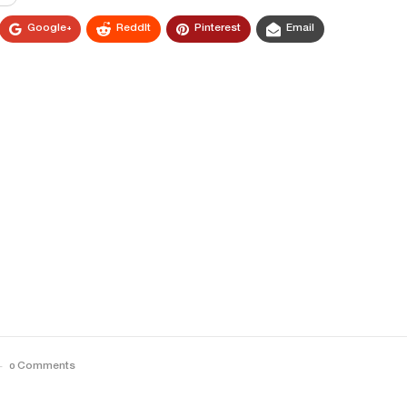
Google+
ReddIt
Pinterest
Email
0 Comments