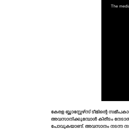
is
a
The media
modal
window.
കേരള ബ്ലാസ്റ്റേഴ്‌സ് ടീമിന്റെ 
അവസാനിക്കുമ്പോൾ കിരീടം നേടാൻ കഴ
പോവുകയാണ്. അവസാനം നടന്ന നാല് മത