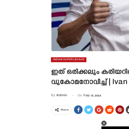
INDIAN SUPER LEAGUE
ഇത് ഒരിക്കലും കരിയറിൽ 
വുകോമനോവിച്ച് | Iva
By
Admin
On
Feb 15, 2024
Share
This