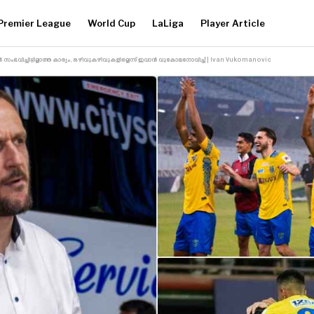
Premier League
World Cup
LaLiga
Player Article
സംഭവിച്ചിട്ടില്ലാത്ത കാര്യം, ഒഴിവുകഴിവുകളില്ലെന്ന് ഇവാൻ വുകോമനോവിച്ച് | Ivan Vukomanovic