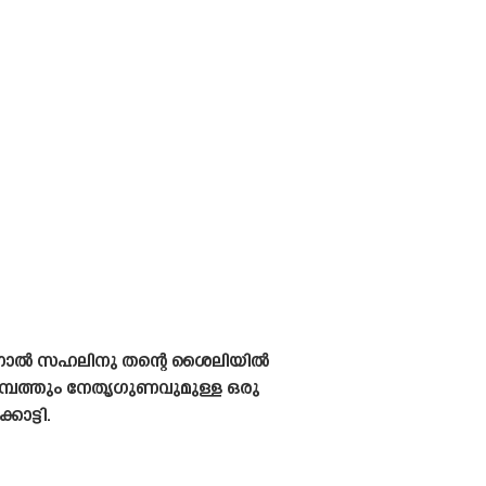
ിനാൽ സഹലിനു തന്റെ ശൈലിയിൽ
സമ്പത്തും നേതൃഗുണവുമുള്ള ഒരു
ാട്ടി.