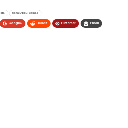
otal
Sahal Abdul Samad
Google+
ReddIt
Pinterest
Email