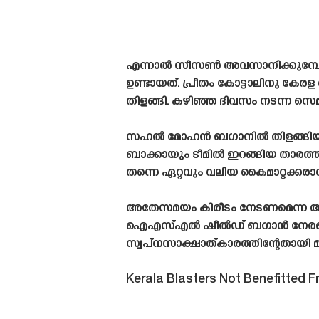
എന്നാൽ സീസൺ അവസാനിക്കുമ്പോൾ ആ
ഉണ്ടായത്. പ്രീതം കോട്ടാലിനു കേ
തിളങ്ങി. കഴിഞ്ഞ ദിവസം നടന്ന
സഹൽ മോഹൻ ബഗാനിൽ തിളങ്ങിയപ്പോൾ 
ബാക്കായും ടീമിൽ ഇറങ്ങിയ താരത്ത
തന്നെ ഏറ്റവും വലിയ കൈമാറ്റക്കര
അതേസമയം കിരീടം നേടണമെന്ന ആഗ്
ഐഎസ്എൽ ഷീൽഡ് ബഗാൻ നേരത്തെ ത
സ്വപ്‌നസാക്ഷാത്കാരത്തിന്റേതായി മ
Kerala Blasters Not Benefitted 