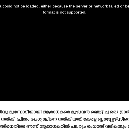
 could not be loaded, either because the server or network failed or b
format is not supported.
ണിനു മുന്നോടിയായി ആരാധകരെ മുഴുവൻ ഞെട്ടിച്ച ഒരു ട
 പ്രീതം കോട്ടാലിനെ നൽകിയത്. കേരള ബ്ലാസ്റ്റേഴ്‌സിന്
്തിനെതിരെ അന്ന് ആരാധകരിൽ പലരും രംഗത്ത് വരികയും ച