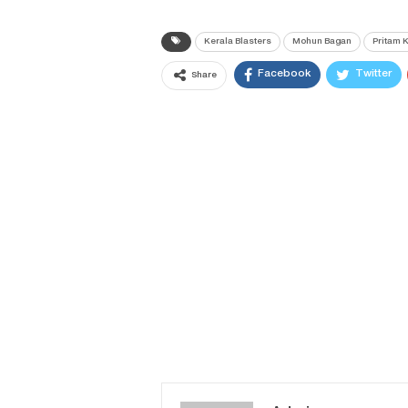
Kerala Blasters
Mohun Bagan
Pritam K
Facebook
Twitter
Share