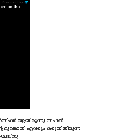
Powered by:
ecause the
്രാൻസ്‌ഫർ ആയിരുന്നു സഹൽ
റെ മുഖമായി ഏവരും കരുതിയിരുന്ന
െയ്‌തു.