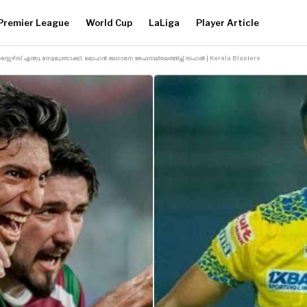
Premier League
World Cup
LaLiga
Player Article
ാസ്റ്റേഴ്‌സ് എന്തു നേട്ടമുണ്ടാക്കി, മോഹൻ ബഗാനെ ഫൈനലിലെത്തിച്ച് സഹൽ | Kerala Blasters