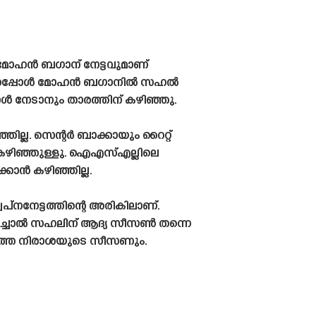
ം മോഹൻ ബഗാന് നേട്ടവുമാണ്
ാതെ വന്നപ്പോൾ മോഹൻ ബഗാനിൽ സഹൽ
നേടാനും താരത്തിന് കഴിഞ്ഞു.
ല്ല. സെന്റർ ബാക്കായും റൈറ്റ്
ൻ കഴിഞ്ഞുള്ളു. ഐഎസ്എല്ലിലെ
കാൻ കഴിഞ്ഞില്ല.
നേട്ടത്തിന്റെ അരികിലാണ്.
ച്ചാൽ സഹലിന് ആദ്യ സീസൺ തന്നെ
 കടുത്ത നിരാശയുടെ സീസണും.