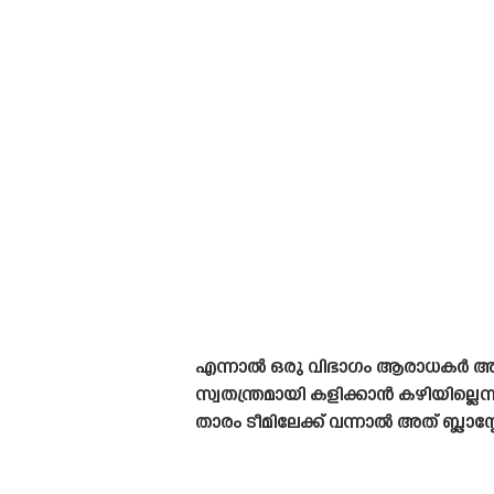
എന്നാൽ ഒരു വിഭാഗം ആരാധകർ അത
സ്വതന്ത്രമായി കളിക്കാൻ കഴിയില്ല
താരം ടീമിലേക്ക് വന്നാൽ അത് ബ്ലാസ്റ