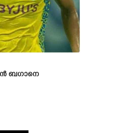
 മോഹൻ ബഗാനെ