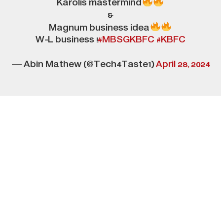
Karolis mastermind
&
Magnum business idea
W-L business !
#MBSGKBFC
#KBFC
— Abin Mathew (@Tech4Taste1)
April 28, 2024