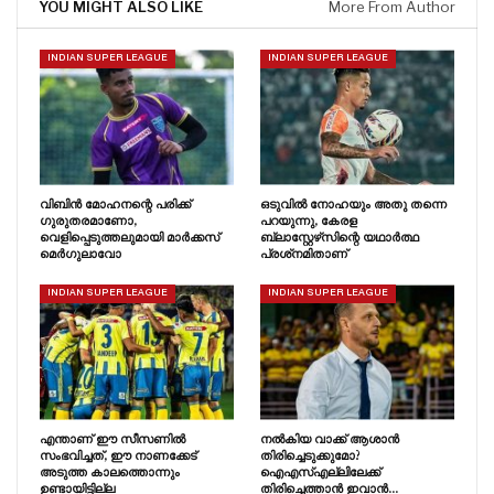
YOU MIGHT ALSO LIKE
More From Author
INDIAN SUPER LEAGUE
INDIAN SUPER LEAGUE
വിബിൻ മോഹനന്റെ പരിക്ക്
ഒടുവിൽ നോഹയും അതു തന്നെ
ഗുരുതരമാണോ,
പറയുന്നു, കേരള
വെളിപ്പെടുത്തലുമായി മാർക്കസ്
ബ്ലാസ്റ്റേഴ്‌സിന്റെ യഥാർത്ഥ
മെർഗുലാവോ
പ്രശ്‌നമിതാണ്
INDIAN SUPER LEAGUE
INDIAN SUPER LEAGUE
എന്താണ് ഈ സീസണിൽ
നൽകിയ വാക്ക് ആശാൻ
സംഭവിച്ചത്, ഈ നാണക്കേട്
തിരിച്ചെടുക്കുമോ?
അടുത്ത കാലത്തൊന്നും
ഐഎസ്എല്ലിലേക്ക്
ഉണ്ടായിട്ടില്ല
തിരിച്ചെത്താൻ ഇവാൻ…