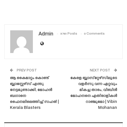
Admin
3761 Posts
0 Comments
PREV POST
NEXT POST
ആ കൈമാറ്റം കൊണ്ട്
കേരള ബ്ലാസ്‌റ്റേഴ്‌സിലൂടെ
ബ്ലാസ്റ്റേഴ്‌സ് എന്തു
വളർന്നു വന്ന ഏറ്റവും
നേട്ടമുണ്ടാക്കി, മോഹൻ
മികച്ച താരം, വിബിൻ
ബഗാനെ
മോഹനനെ എതിരാളികൾ
ഫൈനലിലെത്തിച്ച് സഹൽ |
റാഞ്ചുമോ | Vibin
Kerala Blasters
Mohanan