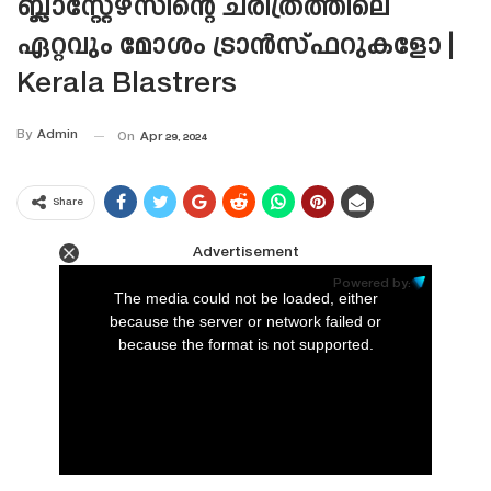
ബ്ലാസ്റ്റേഴ്‌സിന്റെ ചരിത്രത്തിലെ
ഏറ്റവും മോശം ട്രാൻസ്‌ഫറുകളോ |
Kerala Blastrers
By
Admin
On
Apr 29, 2024
Share
Advertisement
This
is
Powered by:
a
The media could not be loaded, either
modal
window.
because the server or network failed or
because the format is not supported.