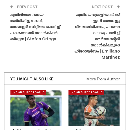
PREV POST
NEXT POST
എമിലിയാനോയെ
എമിയെ ട്രോളിയവർക്ക്
ഓർമിപ്പിച്ച സേവ്,
ഇനി വായടച്ചു
മാഞ്ചസ്റ്റർ സിറ്റിയെ രക്ഷിച്ച്
മിണ്ടാതിരിക്കാം, പറഞ്ഞ
പകരക്കാരൻ ഗോൾകീപ്പർ
വാക്കു പാലിച്ച്
ഒർട്ടേഗ | Stefan Ortega
അർജന്റൈൻ
ഗോൾകീപ്പറുടെ
ഹീറോയിസം | Emiliano
Martinez
YOU MIGHT ALSO LIKE
More From Author
INDIAN SUPER LEAGUE
INDIAN SUPER LEAGUE