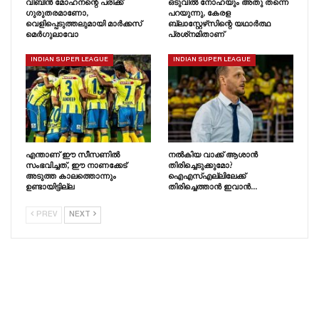
വിബിൻ മോഹനന്റെ പരിക്ക്
ഒടുവിൽ നോഹയും അതു തന്നെ
ഗുരുതരമാണോ,
പറയുന്നു, കേരള
വെളിപ്പെടുത്തലുമായി മാർക്കസ്
ബ്ലാസ്റ്റേഴ്‌സിന്റെ യഥാർത്ഥ
മെർഗുലാവോ
പ്രശ്‌നമിതാണ്
INDIAN SUPER LEAGUE
INDIAN SUPER LEAGUE
എന്താണ് ഈ സീസണിൽ
നൽകിയ വാക്ക് ആശാൻ
സംഭവിച്ചത്, ഈ നാണക്കേട്
തിരിച്ചെടുക്കുമോ?
അടുത്ത കാലത്തൊന്നും
ഐഎസ്എല്ലിലേക്ക്
ഉണ്ടായിട്ടില്ല
തിരിച്ചെത്താൻ ഇവാൻ…
PREV
NEXT