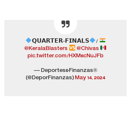
𝗤𝗨𝗔𝗥𝗧𝗘𝗥-𝗙𝗜𝗡𝗔𝗟𝗦
/
@KeralaBlasters
@Chivas
pic.twitter.com/HXM6cNuJFb
— Deportes&Finanzas®
(@DeporFinanzas)
May 14, 2024