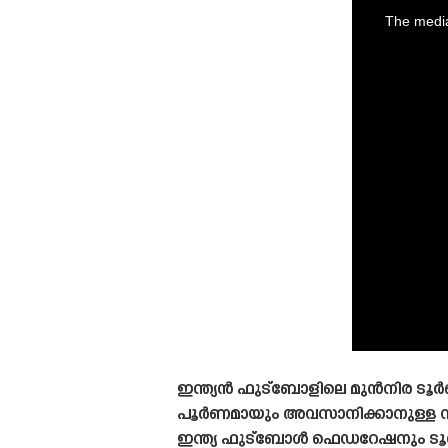
is
a
The media
modal
window.
ഇന്ത്യൻ ഫുട്ബോളിലെ മുൻനിര ടൂർണമ
പൂർണമായും അവസാനിക്കാനുള്ള സാധ്
ഇന്ത്യ ഫുട്ബോൾ ഫെഡറേഷനും ടൂ