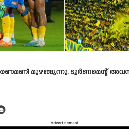
 മരണമണി മുഴങ്ങുന്നു, ടൂർണമെന്റ് അവസ
Advertisement