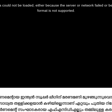
 could not be loaded, either because the server or network failed or b
format is not supported.
െന്റായ ഇന്ത്യൻ സൂപ്പർ ലീഗിന് മരണമണി മുഴങ്ങുന്നുവെന്
യത തള്ളിക്കളയാൻ കഴിയില്ലെന്നാണ് ഏറ്റവും പുതിയ റിപ്പോ
ർണമെന്റ് സംഘാടകരായ എഫ്എസ്‌ഡിഎല്ലും തമ്മിലുള്ള 