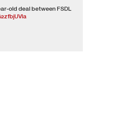
-year-old deal between FSDL
G2zfbjUVla