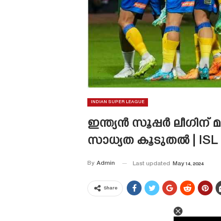
INDIAN SUPER LEAGUE
ഇന്ത്യൻ സൂപ്പർ ലീഗിന്
സാധ്യത കൂടുതൽ | ISL
By
Admin
Last updated
May 14, 2024
Share
This