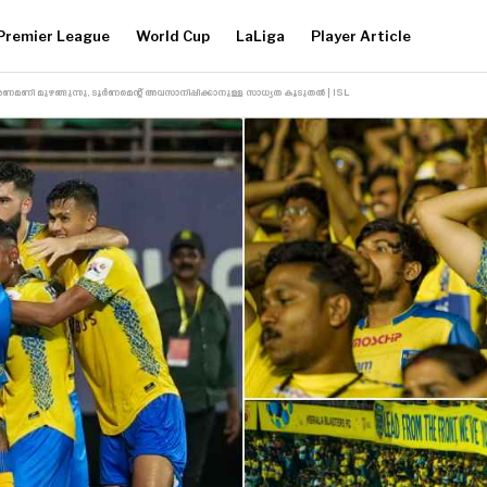
Premier League
World Cup
LaLiga
Player Article
 മരണമണി മുഴങ്ങുന്നു, ടൂർണമെന്റ് അവസാനിപ്പിക്കാനുള്ള സാധ്യത കൂടുതൽ | ISL