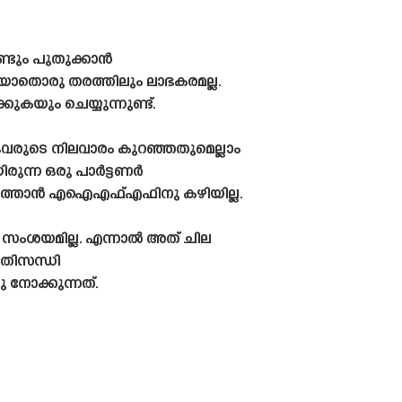
ീണ്ടും പുതുക്കാൻ
റ് യാതൊരു തരത്തിലും ലാഭകരമല്ല.
കുകയും ചെയ്യുന്നുണ്ട്.
ളവരുടെ നിലവാരം കുറഞ്ഞതുമെല്ലാം
ിയിരുന്ന ഒരു പാർട്ടണർ
നടത്താൻ എഐഎഫ്എഫിനു കഴിയില്ല.
 സംശയമില്ല. എന്നാൽ അത് ചില
രതിസന്ധി
നോക്കുന്നത്.