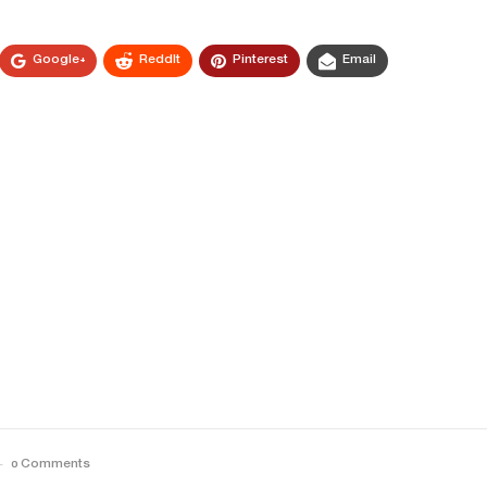
Google+
ReddIt
Pinterest
Email
0 Comments