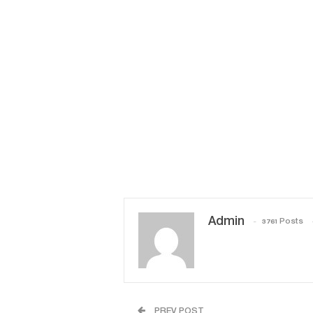
Admin
3761 Posts
PREV POST