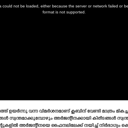
 could not be loaded, either because the server or network failed or b
format is not supported.
് ഉയർന്നു വന്ന വിമർശനമാണ് ക്ലബിന് വേണ്ടി മാത്രം മികച്ച
്ങൾ സ്വന്തമാക്കുമ്പോഴും അർജന്റീനക്കായി കിരീടങ്ങൾ സ്വ
ുകളിൽ അർജന്റീനയെ ഫൈനലിലേക്ക് നയിച്ച് നിർഭാഗ്യം കൊ