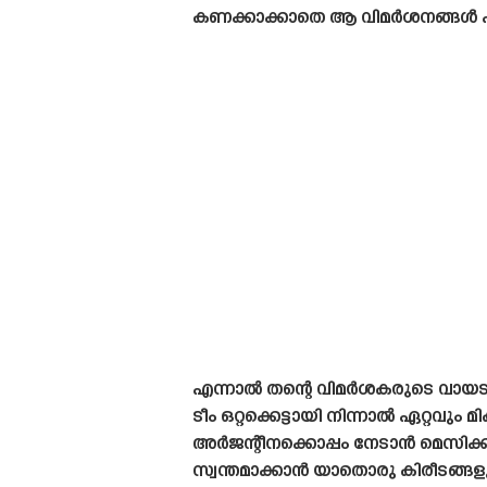
കണക്കാക്കാതെ ആ വിമർശനങ്ങൾ എത
എന്നാൽ തന്റെ വിമർശകരുടെ വായടപ്പ
ടീം ഒറ്റക്കെട്ടായി നിന്നാൽ ഏറ്റവും
അർജന്റീനക്കൊപ്പം നേടാൻ മെസിക്ക
സ്വന്തമാക്കാൻ യാതൊരു കിരീടങ്ങളും