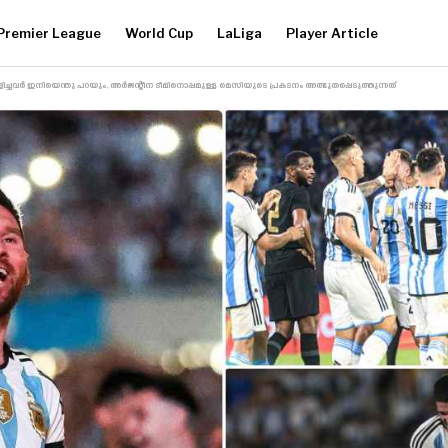
Premier League
World Cup
LaLiga
Player Article
 വിളിച്ചവർ ഇനിയെന്തു പറയും, അർജന്റീന ടീമിനൊപ്പമുള്ള മെസിയുടെ പ്രകടനം അത്ഭുതപ്പെടുത്തുന്നത്