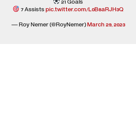
21 Goals
7 Assists
pic.twitter.com/L0B8aRJH3Q
— Roy Nemer (@RoyNemer)
March 29, 2023