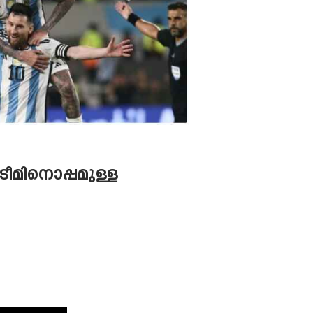
ടീമിനൊപ്പമുള്ള