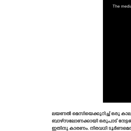
is
a
The media
modal
window.
ലയണൽ മെസിയെക്കുറിച്ച് ഒരു കാലത്ത
ബാഴ്‌സലോണക്കായി ഒരുപാട് നേട്ടങ
ഇതിനു കാരണം. നിരവധി ടൂർണമെന്റ