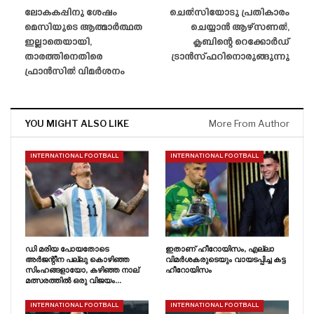
ലോകകപ്പിനു ശേഷം
ചെൽസിയോടു പ്രതികാരം
മെസിയുടെ ആത്മാർത്ഥത
ചെയ്യാൻ ആഴ്‌സണൽ,
ഇല്ലാതെയായി,
ക്ലബിന്റെ റെക്കോർഡ്
താരത്തിനെതിരെ
ട്രാൻസ്‌ഫറിനൊരുങ്ങുന്നു
ഫ്രാൻസിൽ വിമർശനം
YOU MIGHT ALSO LIKE
More From Author
INTERNATIONAL FOOTBALL
INTERNATIONAL FOOTBALL
ഡി മരിയ പോയതോടെ
ഇതാണ് ഹീറോയിസം, എല്ലാ
അർജന്റീന പല്ലു കൊഴിഞ്ഞ
വിമർശകരുടെയും വായടപ്പിച്ച കട്ട
സിംഹങ്ങളായോ, കഴിഞ്ഞ നാല്
ഹീറോയിസം
മത്സരത്തിൽ ഒരു വിജയം…
INTERNATIONAL FOOTBALL
INTERNATIONAL FOOTBALL