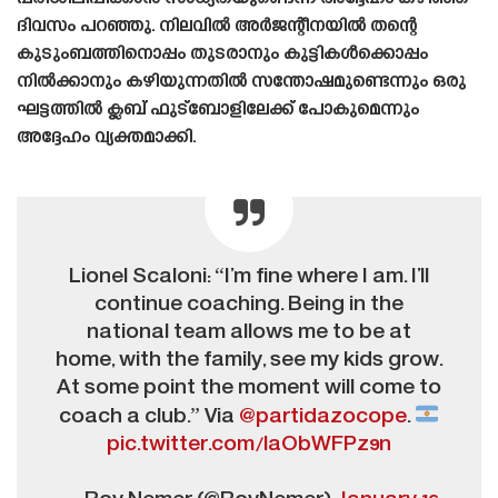
ദിവസം പറഞ്ഞു. നിലവിൽ അർജന്റീനയിൽ തന്റെ
കുടുംബത്തിനൊപ്പം തുടരാനും കുട്ടികൾക്കൊപ്പം
നിൽക്കാനും കഴിയുന്നതിൽ സന്തോഷമുണ്ടെന്നും ഒരു
ഘട്ടത്തിൽ ക്ലബ് ഫുട്ബോളിലേക്ക് പോകുമെന്നും
അദ്ദേഹം വ്യക്തമാക്കി.
Lionel Scaloni: “I’m fine where I am. I’ll
continue coaching. Being in the
national team allows me to be at
home, with the family, see my kids grow.
At some point the moment will come to
coach a club.” Via
@partidazocope
.
pic.twitter.com/laObWFPz9n