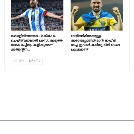
ബൊളീവിയയോട് പ്രതികാരം
ദേശീയടീമിനായുള്ള
ചെയ്‌ത്‌ ലയണൽ മെസി, അടുത്ത
അരങ്ങേറ്റത്തിൽ മാൻ ഓഫ് ദി
ലോകകപ്പിലും കളിക്കുമെന്ന്
മാച്ച്, ഇവാൻ കലിയുഷ്‌നി വേറെ
അർജന്റീന…
ലെവലാണ്
PREV
NEXT