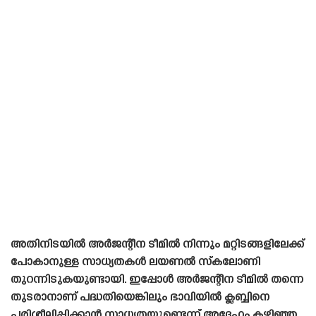
അതിനിടയിൽ അർജന്റീന ടീമിൽ നിന്നും മറ്റിടങ്ങളിലേക്ക്
പോകാനുള്ള സാധ്യതകൾ ലയണൽ സ്‌കലോണി
തുറന്നിടുകയുണ്ടായി. ഇപ്പോൾ അർജന്റീന ടീമിൽ തന്നെ
തുടരാനാണ് പദ്ധതിയെങ്കിലും ഭാവിയിൽ ക്ലബ്ബിനെ
പരിശീലിപ്പിക്കാൻ സാധ്യതയുണ്ടെന്ന് അദ്ദേഹം കഴിഞ്ഞ