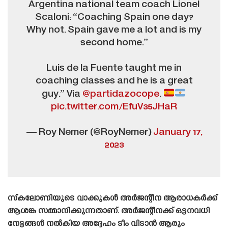
Argentina national team coach Lionel
Scaloni: “Coaching Spain one day?
Why not. Spain gave me a lot and is my
second home.”
Luis de la Fuente taught me in
coaching classes and he is a great
guy.” Via
@partidazocope
.
pic.twitter.com/EfuV35JHaR
— Roy Nemer (@RoyNemer)
January 17,
2023
സ്‌കലോണിയുടെ വാക്കുകൾ അർജന്റീന ആരാധകർക്ക്
ആശങ്ക സമ്മാനിക്കുന്നതാണ്. അർജന്റീനക്ക് ഒട്ടനവധി
നേട്ടങ്ങൾ നൽകിയ അദ്ദേഹം ടീം വിടാൻ ആരും