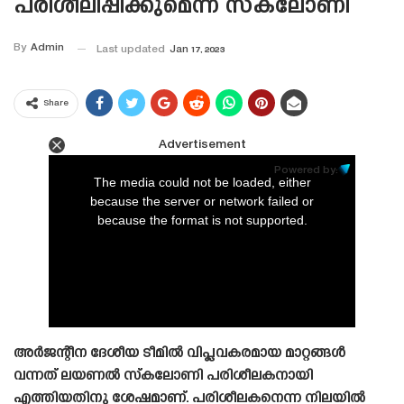
പരിശീലിപ്പിക്കുമെന്ന് സ്‌കലോണി
By
Admin
Last updated
Jan 17, 2023
Share
Advertisement
This
is
Powered by:
a
The media could not be loaded, either
modal
window.
because the server or network failed or
because the format is not supported.
അർജന്റീന ദേശീയ ടീമിൽ വിപ്ലവകരമായ മാറ്റങ്ങൾ
വന്നത് ലയണൽ സ്‌കലോണി പരിശീലകനായി
എത്തിയതിനു ശേഷമാണ്. പരിശീലകനെന്ന നിലയിൽ