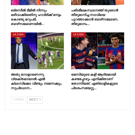
ബ്രസീൽ ടീമിൽ നിന്നും
പരിശീലകസ്ഥാനത്ത് തുടരാൻ
ഒഴിവാക്കിയതിനു ഹാട്രിക്ക് നേട്ടം
തീരുമാനിച്ച സാവിയെ
കൊണ്ടു മറുപടി,
പുറത്താക്കാൻ ബാഴ്‌സലോണ,
ബാഴ്‌സലോണയിൽ…
തീരുമാനം…
LA LIGA
LA LIGA
അതു ഗോളാണെന്നു
മെസിയുടെ കളി ആദ്യമായി
വ്യക്തമായാൽ എൽ
കണ്ടപ്പോഴും എനിക്കിതാണ്
ക്ലാസിക്കോ വീണ്ടും നടന്നേക്കും,
തോന്നിയത്, എതിരാളികളുടെ
സുപ്രധാന…
പ്രശംസയേറ്റു…
PREV
NEXT