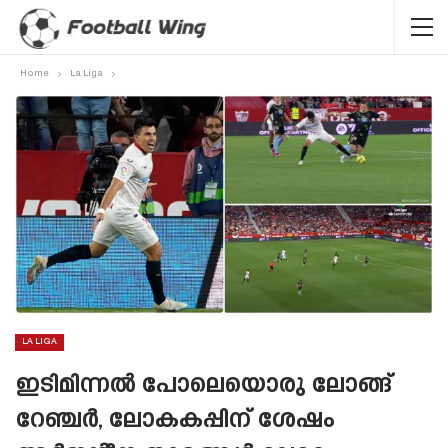
Home
La Liga
LA LIGA
ഇടിമിന്നൽ പോലെയൊരു ലോങ്ങ്
റേഞ്ചർ, ലോകകപ്പിന് ശേഷം