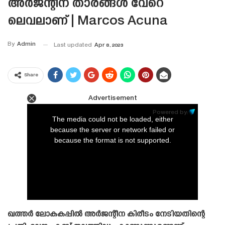
അർജന്റീന താരങ്ങൾ വേറെ
ലെവലാണ് | Marcos Acuna
By
Admin
Last updated
Apr 8, 2023
Share
Advertisement
This
is
Powered by:
a
The media could not be loaded, either
modal
window.
because the server or network failed or
because the format is not supported.
ഖത്തർ ലോകകപ്പിൽ അർജന്റീന കിരീടം നേടിയതിന്റെ