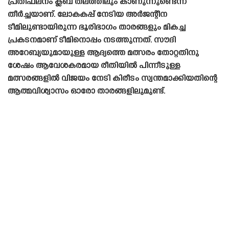
പ്രതിഫലനം ക്ലബ് തലത്തിലും കാണുന്നുണ്ടെന്ന്
തീർച്ചയാണ്. ലോകകപ്പ് നേടിയ അർജന്റീന
ടീമിലുണ്ടായിരുന്ന ഭൂരിഭാഗം താരങ്ങളും മികച്ച
പ്രകടനമാണ് ടീമിനൊപ്പം നടത്തുന്നത്. സൗദി
അറേബ്യയുമായുള്ള ആദ്യത്തെ മത്സരം തോറ്റതിനു
ശേഷം ആവേശകരമായ രീതിയിൽ പിന്നീടുള്ള
മത്സരങ്ങളിൽ വിജയം നേടി കിരീടം സ്വന്തമാക്കിയതിന്റെ
ആത്മവിശ്വാസം ഓരോ താരങ്ങളിലുമുണ്ട്.