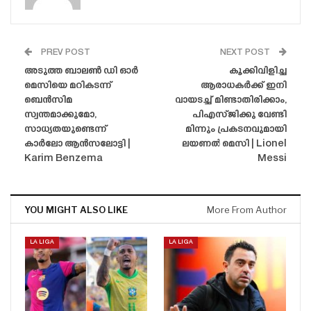
PREV POST
NEXT POST
അടുത്ത ബാലൺ ഡി ഓർ
കൂക്കിവിളിച്ച
മെസിയെ മറികടന്ന്
ആരാധകർക്ക് ഇനി
ബെൻസിമ
വായടച്ച് മിണ്ടാതിരിക്കാം,
സ്വന്തമാക്കുമോ,
പിഎസ്‌ജിക്കു വേണ്ടി
സാധ്യതയുണ്ടെന്ന്
മിന്നും പ്രകടനവുമായി
കാർലോ ആൻസലോട്ടി |
ലയണൽ മെസി | Lionel
Karim Benzema
Messi
YOU MIGHT ALSO LIKE
More From Author
LA LIGA
LA LIGA