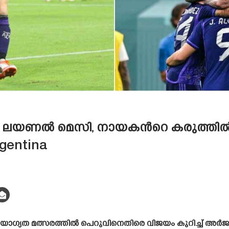
 ലയണൽ മെസി, നായകൻറെ കരുത്തിൽ വ
rgentina
യോഗ്യത മത്സരത്തിൽ പെറുവിനെതിരെ വിജയം കുറിച്ച് അർജ