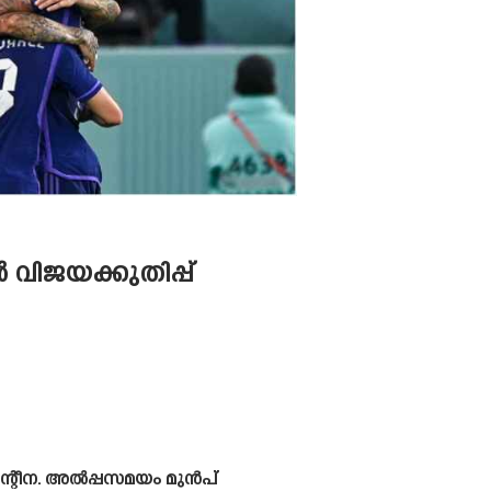
ിജയക്കുതിപ്പ്
ന്റീന. അൽപ്പസമയം മുൻപ്