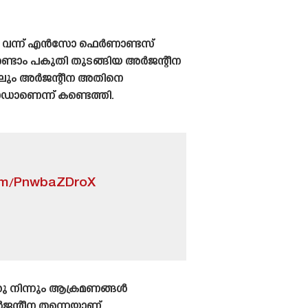
േറി വന്ന് എൻസോ ഫെർണാണ്ടസ്
രണ്ടാം പകുതി തുടങ്ങിയ അർജന്റീന
്കിലും അർജന്റീന അതിനെ
ാണെന്ന് കണ്ടെത്തി.
com/PnwbaZDroX
തു നിന്നും ആക്രമണങ്ങൾ
ർജന്റീന തന്നെയാണ്