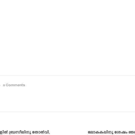
0 Comments
്ങളിൽ ബ്രസീലിനു തോൽവി,
ലോകകപ്പിനു ശേഷം ഞങ