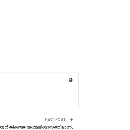
NEXT POST
്ങൾ തികഞ്ഞ ആത്മവിശ്വാസത്തിലാണ്,