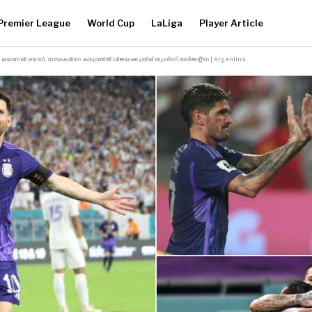
Premier League
World Cup
LaLiga
Player Article
ലയണൽ മെസി, നായകൻറെ കരുത്തിൽ വിജയക്കുതിപ്പ് തുടർന്ന് അർജന്റീന | Argentina