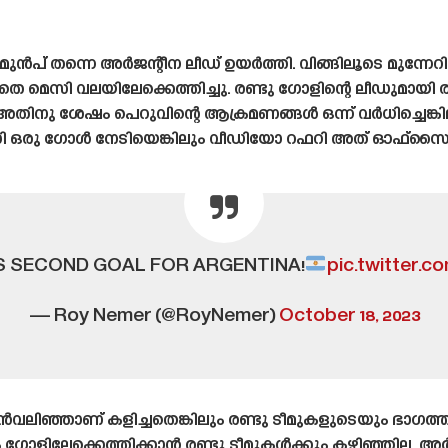
ുൻപ് തന്നെ അർജന്റീന ലീഡ് ഉയർത്തി. വിങ്ങിലൂടെ മുന്ന
 മെസി വലയിലേക്കെത്തിച്ചു. രണ്ടു ഗോളിന്റെ ലീഡുമായി 
ു. അതിനു ശേഷം പെറുവിന്റെ ആക്രമണങ്ങൾ ഒന്ന് വർധിച്ചെങ
സി ഒരു ഗോൾ നേടിയെങ്കിലും വീഡിയോ റഫറി അത് ഓഫ്‌സൈഡ
'S SECOND GOAL FOR ARGENTINA!
pic.twitter.
— Roy Nemer (@RoyNemer)
October 18, 2023
വലിഞ്ഞാണ് കളിച്ചതെങ്കിലും രണ്ടു ടീമുകളുടെയും ഭാഗത്
 ഗോളിലേക്കെത്തിക്കാൻ രണ്ടു ടീമുകൾക്കും കഴിഞ്ഞില്ല. അ