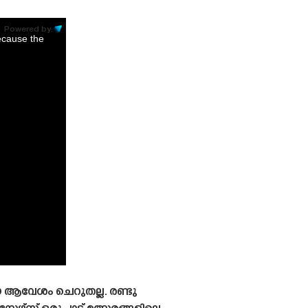
Powered by:
ecause the
യ ആവേശം ചെറുതല്ല. രണ്ടു