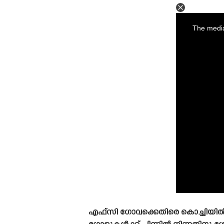
This
is
a
The media
modal
window.
എഫ്‌സി ഗോവക്കെതിരെ കൊച്ചിയിൽ ക