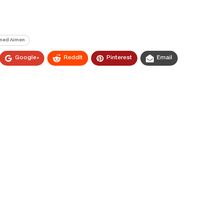
ed Aimen
Google+
ReddIt
Pinterest
Email