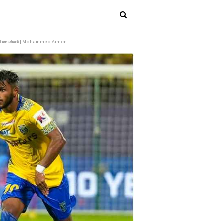
മദ് അയ്‌മൻ | Mohammed Aimen