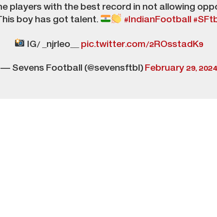
he players with the best record in not allowing opp
This boy has got talent.
#IndianFootball
#SFtb
IG/ _njrleo__
pic.twitter.com/2ROsstadK9
— Sevens Football (@sevensftbl)
February 29, 202