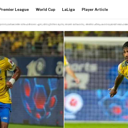
Premier League
World Cup
LaLiga
Player Article
യാനനുവദിക്കാത്ത ഡിഫെൻഡറെ ഏഴു മിനുറ്റിനിടെ മൂന്നു തവണ മറികടന്നു, അതിഗംഭീരപ്രകടനവുമായി മൊഹമ്