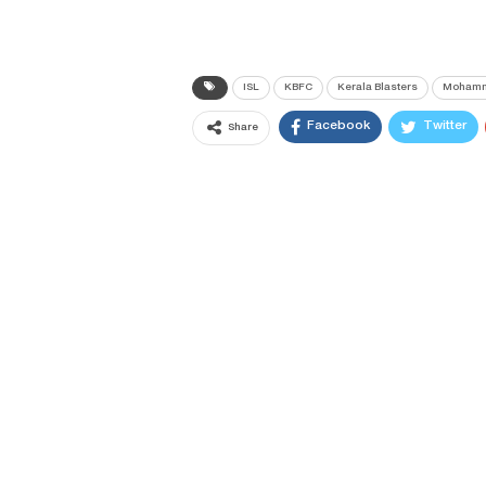
ISL
KBFC
Kerala Blasters
Mohamm
Facebook
Twitter
Share