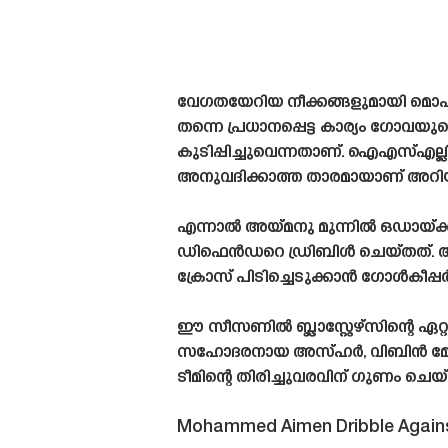
വേഗതയേറിയ നീക്കങ്ങളുമായി മൊഹ
തന്നെ പ്രധാനപ്പെട്ട കാര്യം ഗോവ
കുടിപ്പിച്ചുവെന്നതാണ്. ഐഎസ്എല
അനുവദിക്കാത്ത താരമായാണ് അറിയപ്പ
എന്നാൽ അയ്‌മനു മുന്നിൽ ഒഡായ്ക്ക് 
ഡിഫെൻഡറെ ഡ്രിബിൾ ചെയ്‌തത്‌. അങ്ങ
ക്രോസ് പിടിച്ചെടുക്കാൻ ഗോൾകീപ്പ
ഈ സീസണിൽ ബ്ലാസ്റ്റേഴ്‌സിന്റെ ഏറ
സഹോദരനായ അസ്ഹർ, വിബിൻ മോഹനൻ എ
ടീമിന്റെ തിരിച്ചുവരവിന് ഗുണം ച
Mohammed Aimen Dribble Agains