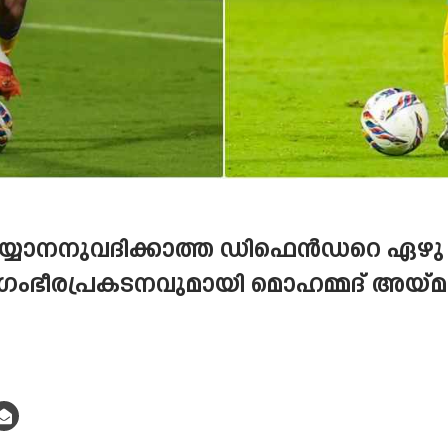
യാനനുവദിക്കാത്ത ഡിഫെൻഡറെ ഏഴു മിനു
ഗംഭീരപ്രകടനവുമായി മൊഹമ്മദ് അയ്‌