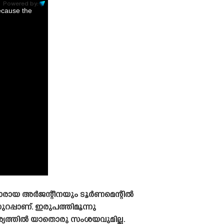
Powered by:
ecause the
മാരായ അർജന്റീനയും ടൂർണമെന്റിൽ
പ്പാണ്. ഇരുപത്തിമൂന്നു
ര്യത്തിൽ യാതൊരു സംശയവുമില്ല.