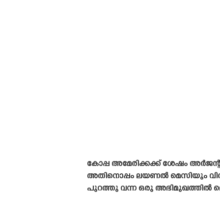
കോപ്പ അമേരിക്കക്ക് ശേഷം അർജന്റീ
അതിനൊപ്പം ലയണൽ മെസിയും വിരമിക്ക
പുറത്തു വന്ന ഒരു അഭിമുഖത്തിൽ