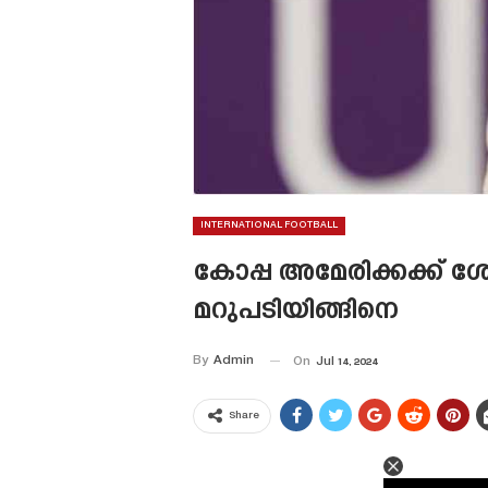
INTERNATIONAL FOOTBALL
കോപ്പ അമേരിക്കക്ക്
മറുപടിയിങ്ങിനെ
By
Admin
On
Jul 14, 2024
Share
This