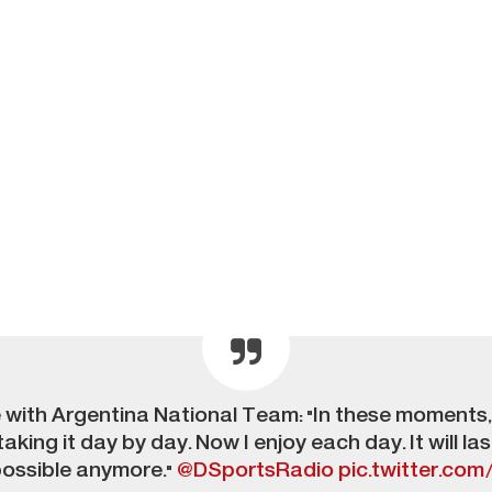
 with Argentina National Team: "In these moments, I 
ng it day by day. Now I enjoy each day. It will last 
 possible anymore."
@DSportsRadio
pic.twitter.co