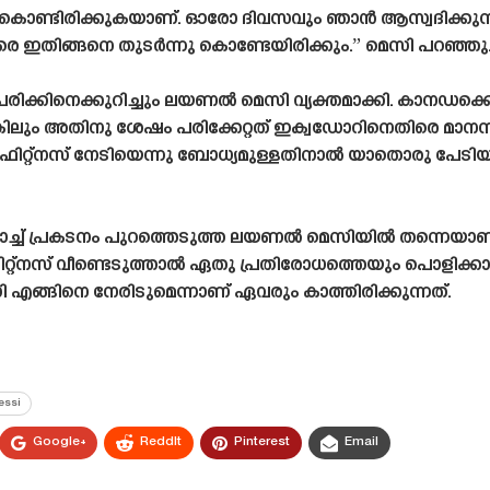
കൊണ്ടിരിക്കുകയാണ്. ഓരോ ദിവസവും ഞാൻ ആസ്വദിക്കുന്നു
െ ഇതിങ്ങനെ തുടർന്നു കൊണ്ടേയിരിക്കും.” മെസി പറഞ്ഞു
രിക്കിനെക്കുറിച്ചും ലയണൽ മെസി വ്യക്തമാക്കി. കാനഡക്
ല്ലെങ്കിലും അതിനു ശേഷം പരിക്കേറ്റത് ഇക്വഡോറിനെതിരെ മാ
ിറ്റ്നസ് നേടിയെന്നു ബോധ്യമുള്ളതിനാൽ യാതൊരു പേടിയ
മാച്ച് പ്രകടനം പുറത്തെടുത്ത ലയണൽ മെസിയിൽ തന്നെയാ
ിറ്റ്നസ് വീണ്ടെടുത്താൽ ഏതു പ്രതിരോധത്തെയും പൊളിക്കാ
്ങിനെ നേരിടുമെന്നാണ് ഏവരും കാത്തിരിക്കുന്നത്.
essi
Google+
ReddIt
Pinterest
Email