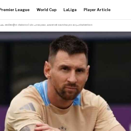
Premier League
World Cup
LaLiga
Player Article
 ശേഷം അർജന്റീന ടീമിനോട് വിട പറയുമോ, ലയണൽ മെസിയുടെ മറുപടിയിങ്ങിനെ