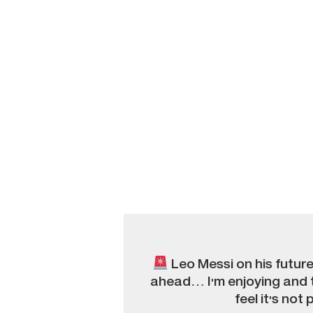
Leo Messi on his future
ahead… I'm enjoying and taki
feel it's not