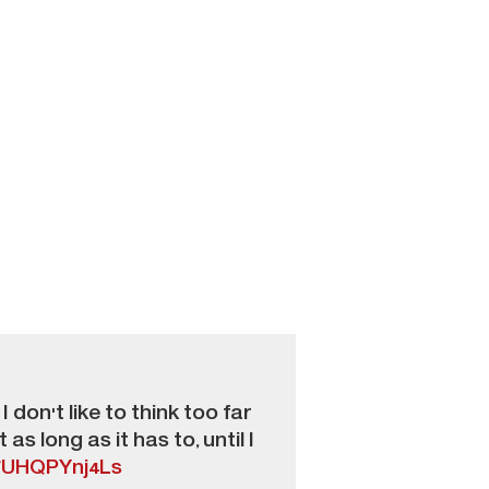
don't like to think too far
as long as it has to, until I
m/UHQPYnj4Ls