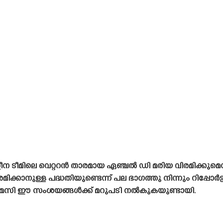
ന ടീമിലെ വെറ്ററൻ താരമായ ഏഞ്ചൽ ഡി മരിയ വിരമിക്കുമെന്ന
ാനുള്ള പദ്ധതിയുണ്ടെന്ന് പല ഭാഗത്തു നിന്നും റിപ്പോർട്
 മെസി ഈ സംശയങ്ങൾക്ക് മറുപടി നൽകുകയുണ്ടായി.