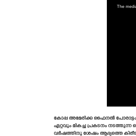
is
a
The media
modal
window.
കോപ്പ അമേരിക്ക ഫൈനൽ പോരാട്ടം 
ഏറ്റവും മികച്ച പ്രകടനം നടത്തുന
വർഷത്തിനു ശേഷം ആദ്യത്തെ കിരീട