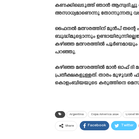
കണക്കിലെടുത്ത് ഞാൻ ആസ്വദിച്ചു 
അസാധ്യമാണെന്നു തോന്നുന്നതു വര
ഫൈനൽ മത്സരത്തിന് മുൻപ് തന്റെ പ
ബുദ്ധിമുട്ടൊന്നും ഉണ്ടായിരുന്നി
കഴിഞ്ഞ മത്സരത്തിൽ പൂർണമായും ഫ
പറഞ്ഞു.
കഴിഞ്ഞ മത്സരത്തിൽ മാൻ ഓഫ് ദി 
പ്രതീക്ഷകളുള്ളത്. താരം മുഴുവൻ ഫ
കൊളംബിയയുടെ കരുത്തിനെ മെസി എങ
Argentina
Copa America 2024
Lionel M
Facebook
Twitter
Share