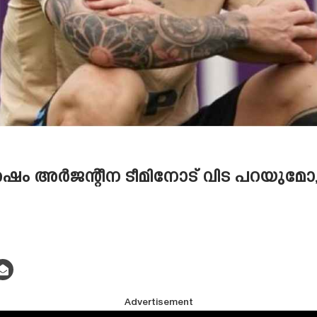
 ശേഷം അർജന്റീന ടീമിനോട് വിട പറയ
Advertisement