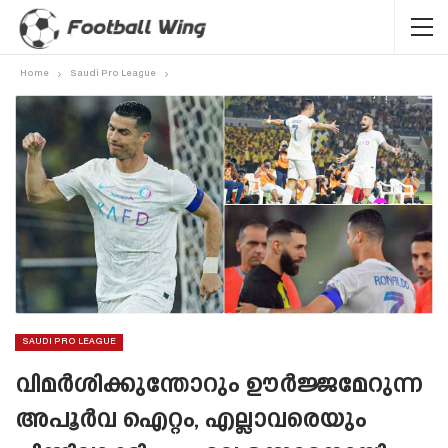
Home
Saudi Pro League
SAUDI PRO LEAGUE
വിമർശിക്കുന്തോറും ഊർജ്ജമേറുന്ന
അപൂർവ ഐറ്റം, എല്ലാവരെയും