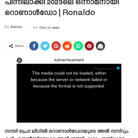
പിന്നിലാക്കി 2023ലെ ഒന്നാമനായി
റൊണാൾഡോ | Ronaldo
By
Admin
On
Dec 27, 2023
Share
Advertisement
This
is
Powered by:
a
The media could not be loaded, either
modal
window.
because the server or network failed or
because the format is not supported.
സൗദി പ്രൊ ലീഗിൽ റൊണാൾഡോയുടെ അൽ നസ്‌റും