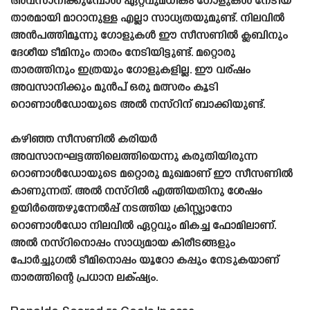
അവസാനിക്കുമ്പോൾ ഏറ്റവുമധികം ഗോളുകൾ നേടിയ
താരമായി മാറാനുള്ള എല്ലാ സാധ്യതയുമുണ്ട്. നിലവിൽ
അൻപത്തിമൂന്നു ഗോളുകൾ ഈ സീസണിൽ ക്ലബിനും
ദേശീയ ടീമിനും താരം നേടിയിട്ടുണ്ട്. മറ്റൊരു
താരത്തിനും ഇത്രയും ഗോളുകളില്ല. ഈ വര്ഷം
അവസാനിക്കും മുൻപ് ഒരു മത്സരം കൂടി
റൊണാൾഡോയുടെ അൽ നസ്റിന് ബാക്കിയുണ്ട്.
കഴിഞ്ഞ സീസണിൽ കരിയർ
അവസാനഘട്ടത്തിലെത്തിയെന്നു കരുതിയിരുന്ന
റൊണാൾഡോയുടെ മറ്റൊരു മുഖമാണ് ഈ സീസണിൽ
കാണുന്നത്. അൽ നസ്റിൽ എത്തിയതിനു ശേഷം
ഉയിർത്തെഴുന്നേൽപ്പ് നടത്തിയ ക്രിസ്റ്റ്യാനോ
റൊണാൾഡോ നിലവിൽ ഏറ്റവും മികച്ച ഫോമിലാണ്.
അൽ നസ്‌റിനൊപ്പം സാധ്യമായ കിരീടങ്ങളും
പോർച്ചുഗൽ ടീമിനൊപ്പം യൂറോ കപ്പും നേടുകയാണ്
താരത്തിന്റെ പ്രധാന ലക്‌ഷ്യം.