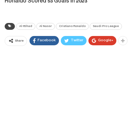
Ronaldo Scored 53 Goals In 2023
Al Ittihad
Al Nassr
Cristiano Ronaldo
Saudi Pro League
Facebook
Twitter
Google+
Share