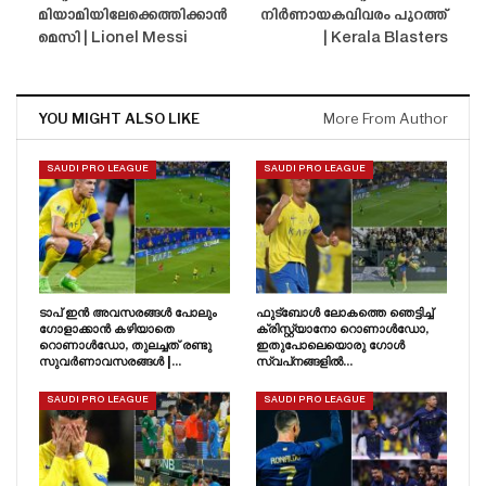
മിയാമിയിലേക്കെത്തിക്കാൻ
നിർണായകവിവരം പുറത്ത്
മെസി | Lionel Messi
| Kerala Blasters
YOU MIGHT ALSO LIKE
More From Author
SAUDI PRO LEAGUE
SAUDI PRO LEAGUE
ടാപ് ഇൻ അവസരങ്ങൾ പോലും
ഫുട്ബോൾ ലോകത്തെ ഞെട്ടിച്ച്
ഗോളാക്കാൻ കഴിയാതെ
ക്രിസ്റ്റ്യാനോ റൊണാൾഡോ,
റൊണാൾഡോ, തുലച്ചത് രണ്ടു
ഇതുപോലെയൊരു ഗോൾ
സുവർണാവസരങ്ങൾ |…
സ്വപ്‌നങ്ങളിൽ…
SAUDI PRO LEAGUE
SAUDI PRO LEAGUE