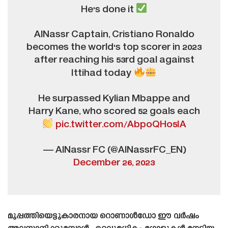
He's done it
AlNassr Captain, Cristiano Ronaldo
becomes the world's top scorer in 2023
after reaching his 53rd goal against
Ittihad today
He surpassed Kylian Mbappe and
Harry Kane, who scored 52 goals each
pic.twitter.com/AbpoQHo5IA
— AlNassr FC (@AlNassrFC_EN)
December 26, 2023
മുപ്പത്തിയെട്ടുകാരനായ റൊണാൾഡോ ഈ വർഷം