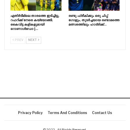
എതിർടീമിലെ താരത്തെ ഇടിച്ചിട്ടു,
രണ്ടു ഫ്രീകിക്കും ഒരു ചിപ്പ്
റഫറിക്ക് നേരെ കയ്യോങ്ങി;
ഗോളും, തുടർച്ചയായ രണ്ടാമത്തെ
കൈവിട്ട കളികളുമായി
മത്സരത്തിലും ഹാട്രിക്ക്…
റൊണാൾഡോ |…
PREV
NEXT
Privacy Policy
Terms And Conditions
Contact Us
© 2022 - All Rights Reserved.