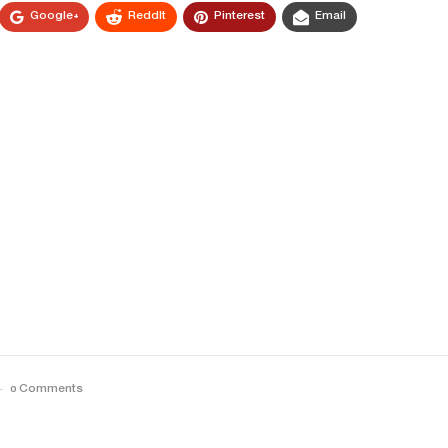
Google+
ReddIt
Pinterest
Email
0 Comments