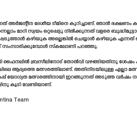
നത് അർജന്റീന ദേശീയ ടീമിനെ കുറിച്ചാണ്. ഞാൻ ഭക്ഷണം
ല്ലാം മാറി സ്വയം ഒറ്റപ്പെട്ടു നിൽക്കുന്നത് വളരെ ബുദ്ധിമ
്ചപ്പെടുത്താൻ കഴിയുക അല്ലെങ്കിൽ ചെയ്യാൻ കഴിയുക എന്ന
ങളോട് സംസാരിക്കുമ്പോൾ സ്‌കലോണി പറഞ്ഞു.
െമി ഫൈനലിൽ ബ്രസീലിനോട് തോൽവി വഴങ്ങിയതിനു ശേഷം പ
പിലെ ആദ്യത്തെ മത്സരത്തിലാണ്. അതിനിടയിലുള്ള എല്ലാ 
പ് യോഗ്യത മത്സരത്തിനായി ഇറങ്ങുന്നത് അടുത്ത വർഷം നടക
പിനു കൂടി വേണ്ടിയാണ്.
entina Team