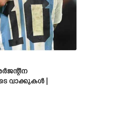
അർജന്റീന
ടെ വാക്കുകൾ |