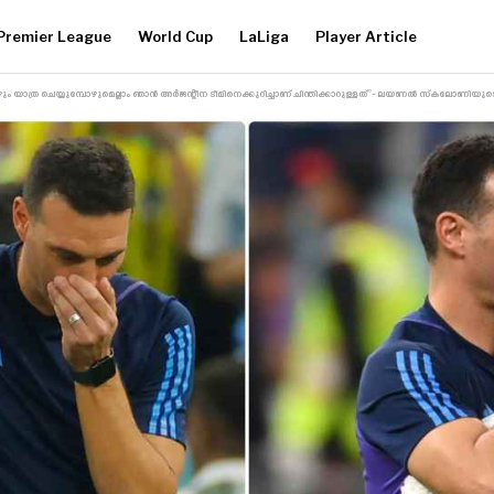
Premier League
World Cup
LaLiga
Player Article
ും യാത്ര ചെയ്യുമ്പോഴുമെല്ലാം ഞാൻ അർജന്റീന ടീമിനെക്കുറിച്ചാണ് ചിന്തിക്കാറുള്ളത്”- ലയണൽ സ്‌കലോണിയുട