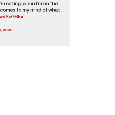
’m eating, when I’m on the
. It comes to my mind of what
VrwvS3GRk4
, 2023