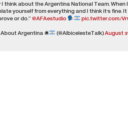
y I think about the Argentina National Team. When I
 isolate yourself from everything and I think it's fine
prove or do.”
@AFAestudio
pic.twitter.com/
 About Argentina 🛎
(@AlbicelesteTalk)
August 31