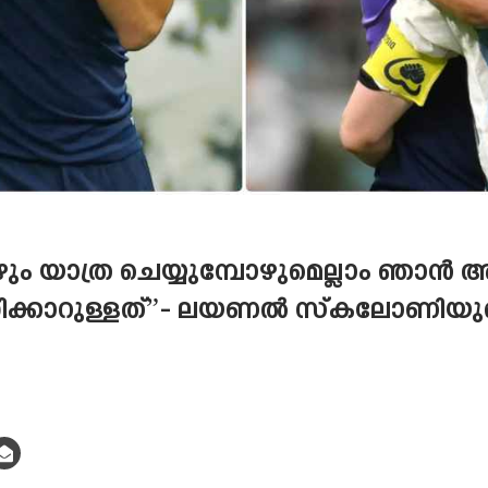
ും യാത്ര ചെയ്യുമ്പോഴുമെല്ലാം ഞാൻ 
ിന്തിക്കാറുള്ളത്”- ലയണൽ സ്‌കലോണിയു