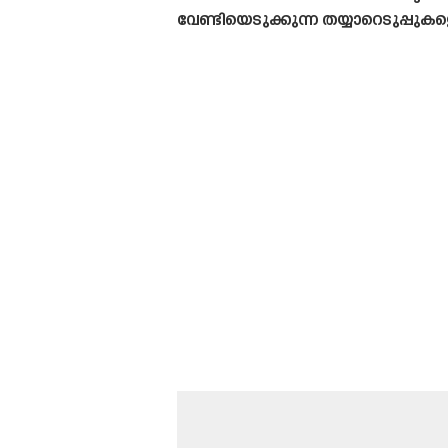
വേണ്ടിയെടുക്കുന്ന തയ്യാറെടുപ്പുക