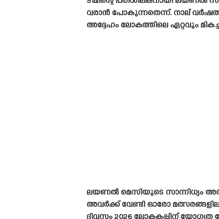
ടീമിന്റെ പരിശീലകനായി ലയണൽ സ്‌ക
വരാൻ പോകുന്നതെന്ന്. നാല് വർഷത്തി
അദ്ദേഹം ലോകത്തിലെ ഏറ്റവും മികച
ലയണൽ മെസിയുടെ സാന്നിധ്യം അർജന്
അവർക്ക് വേണ്ടി ഓരോ മത്സരങ്ങളില
ദിവസം 2026 ലോകകപ്പിന് യോഗ്യത നേ