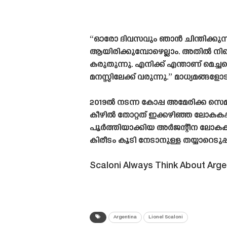
“ഓരോ ദിവസവും ഞാൻ ചിന്തിക്കുന്
ആയിരിക്കുമ്പോഴെല്ലാം. അതിൽ നിന്നെ
കരുതുന്നു. എനിക്ക് എന്താണ് മെച
മനസ്സിലേക്ക് വരുന്നു.” മാധ്യമങ്
2019ൽ നടന്ന കോപ്പ അമേരിക്ക സ
കീഴിൽ തോറ്റത് ഇക്കഴിഞ്ഞ ലോകകപ്
പൂർത്തിയാക്കിയ അർജന്റീന ലോകകപ്
കിരീടം കൂടി നേടാനുള്ള തയ്യാറെടുപ്
Scaloni Always Think About Arg
Argentina
Lionel Scaloni