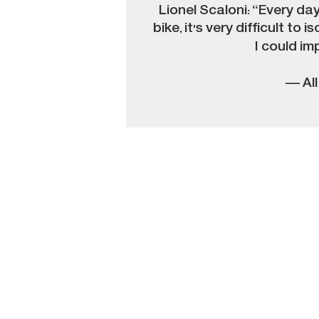
Lionel Scaloni: “Every da
bike, it's very difficult to
I could im
— All