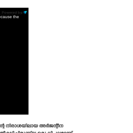
Powered by:
ecause the
ിന്റെ നിരാശയിലായ അർജന്റീന